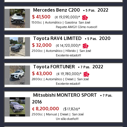
Mercedes Benz C200
2022
• 5 Pas.
$ 41,500
(¢ 19,090,000)*
1500cc | Automático | Gasolina San José
Paquete AMG!! Cómo nuevo!!
Toyota RAV4 LIMITED
2020
• 5 Pas.
$ 32,000
(¢ 14,720,000)*
2500cc | Automático | Híbrido | San José
Excelente estado!!!
Toyota FORTUNER
2022
• 7 Pas.
$ 43,000
(¢ 19,780,000)*
2800cc | Automático | Diesel | San José
Excelente estado!!
Mitsubishi MONTERO SPORT
• 7 Pas.
2016
¢ 8,200,000
($ 17,826)*
2500cc | Manual | Diesel | San José
Un sólo dueño!!!