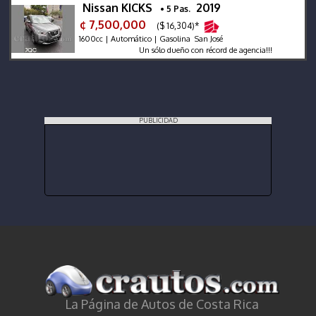
Nissan KICKS
2019
• 5 Pas.
¢ 7,500,000
($ 16,304)*
1600cc | Automático | Gasolina San José
Un sólo dueño con récord de agencia!!!
PUBLICIDAD
La Página de Autos de Costa Rica