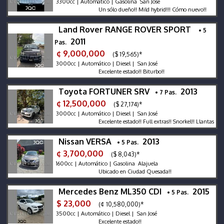
3300cc | Automático | Gasolina San José
Un sólo dueño!! Mild hybrid!!! Cómo nuevo!!
Land Rover RANGE ROVER SPORT
• 5
2011
Pas.
¢ 9,000,000
($ 19,565)*
3000cc | Automático | Diesel | San José
Excelente estado!! Biturbo!!
Toyota FORTUNER SRV
2013
• 7 Pas.
¢ 12,500,000
($ 27,174)*
3000cc | Automático | Diesel | San José
Excelente estado!! Full extras!! Snorkel!! Llantas Bfgoodr
Nissan VERSA
2013
• 5 Pas.
¢ 3,700,000
($ 8,043)*
1600cc | Automático | Gasolina Alajuela
Ubicado en Ciudad Quesada!!
Mercedes Benz ML350 CDI
2015
• 5 Pas.
$ 23,000
(¢ 10,580,000)*
3500cc | Automático | Diesel | San José
Excelente estado!!