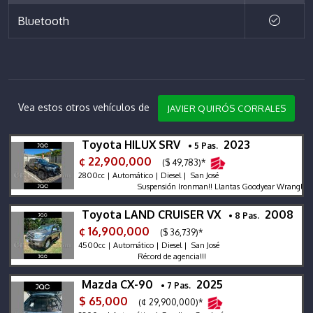
Bluetooth
Vea estos otros vehículos de
JAVIER QUIRÓS CORRALES
Toyota HILUX SRV
2023
• 5 Pas.
¢ 22,900,000
($ 49,783)*
2800cc | Automático | Diesel | San José
Suspensión Ironman!! Llantas Goodyear Wrangler!! Imp
Toyota LAND CRUISER VX
2008
• 8 Pas.
¢ 16,900,000
($ 36,739)*
4500cc | Automático | Diesel | San José
Récord de agencia!!!
Mazda CX-90
2025
• 7 Pas.
$ 65,000
(¢ 29,900,000)*