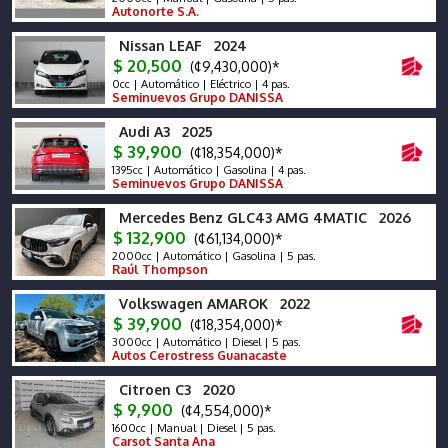
Autonorte S.A.
Nissan LEAF 2024
$ 20,500
(¢9,430,000)*
0cc | Automático | Eléctrico | 4 pas.
Seminuevos Grupo DANISSA
Audi A3 2025
$ 39,900
(¢18,354,000)*
1395cc | Automático | Gasolina | 4 pas.
Seminuevos Grupo DANISSA
Mercedes Benz GLC43 AMG 4MATIC 2026
$ 132,900
(¢61,134,000)*
2000cc | Automático | Gasolina | 5 pas.
Raúl Thompson
Volkswagen AMAROK 2022
$ 39,900
(¢18,354,000)*
3000cc | Automático | Diesel | 5 pas.
Autos Cerostress Guanacaste
Citroen C3 2020
$ 9,900
(¢4,554,000)*
1600cc | Manual | Diesel | 5 pas.
Carsot Santa Ana