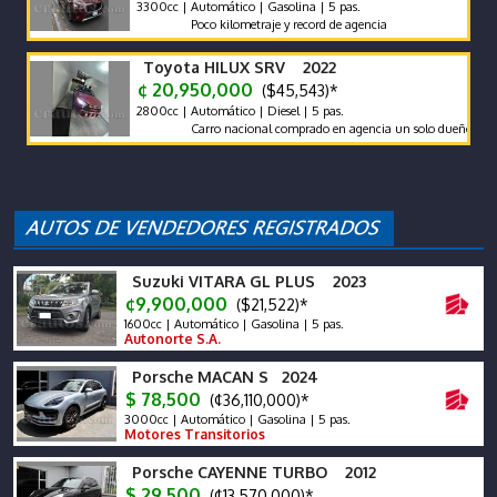
3300cc | Automático | Gasolina | 5 pas.
Poco kilometraje y record de agencia
Toyota HILUX SRV 2022
¢ 20,950,000
($45,543)*
2800cc | Automático | Diesel | 5 pas.
Carro nacional comprado en agencia un solo dueño récord y ma
Suzuki VITARA GL PLUS 2023
¢9,900,000
($21,522)*
1600cc | Automático | Gasolina | 5 pas.
Autonorte S.A.
Porsche MACAN S 2024
$ 78,500
(¢36,110,000)*
3000cc | Automático | Gasolina | 5 pas.
Motores Transitorios
Porsche CAYENNE TURBO 2012
$ 29,500
(¢13,570,000)*