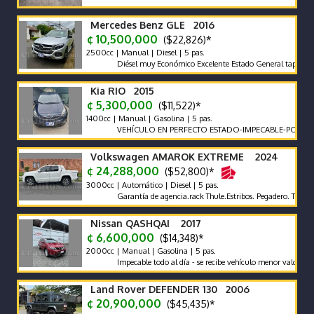
Mercedes Benz GLE 2016
¢ 10,500,000
($22,826)*
2500cc | Manual | Diesel | 5 pas.
Diésel muy Económico Excelente Estado General tapicería excel
Kia RIO 2015
¢ 5,300,000
($11,522)*
1400cc | Manual | Gasolina | 5 pas.
VEHÍCULO EN PERFECTO ESTADO-IMPECABLE-POCO KILOM
Volkswagen AMAROK EXTREME 2024
¢ 24,288,000
($52,800)*
3000cc | Automático | Diesel | 5 pas.
Garantía de agencia.rack Thule.Estribos. Pegadero. Tapa Rígida 
Nissan QASHQAI 2017
¢ 6,600,000
($14,348)*
2000cc | Manual | Gasolina | 5 pas.
Impecable todo al día - se recibe vehículo menor valor garantía x
Land Rover DEFENDER 130 2006
¢ 20,900,000
($45,435)*