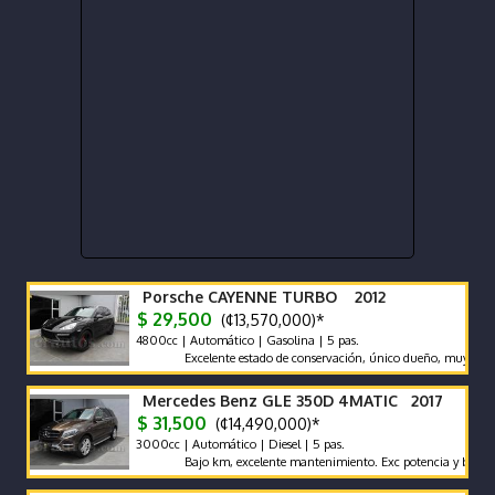
Porsche CAYENNE TURBO 2012
$ 29,500
(¢13,570,000)*
4800cc | Automático | Gasolina | 5 pas.
Excelente estado de conservación, único dueño, muy bajo km, n
Mercedes Benz GLE 350D 4MATIC 2017
$ 31,500
(¢14,490,000)*
3000cc | Automático | Diesel | 5 pas.
Bajo km, excelente mantenimiento. Exc potencia y bajo consum