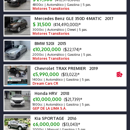
4800cc | Automático | Gasolina | 5 pas.
Motores Transitorios
Mercedes Benz GLE 350D 4MATIC 2017
$ 31,500
(¢14,490,000)*
3000cc | Automático | Diesel | 5 pas.
Motores Transitorios
BMW 520I 2015
¢10,200,000
($22,174)*
2000cc | Automático | Gasolina | 5 pas.
Motores Transitorios
Chevrolet TRAX PREMIER 2019
¢5,990,000
($13,022)*
1400cc | Automático | Gasolina | 5 pas.
Dream Cars CR
Honda HRV 2018
¢10,000,000
($21,739)*
1800cc | Automático | Gasolina | 5 pas.
GEP DE LA LIMA S.A.
Kia SPORTAGE 2016
¢6,000,000
($13,043)*
2000cc | Manual | Gasolina | 5 pas.