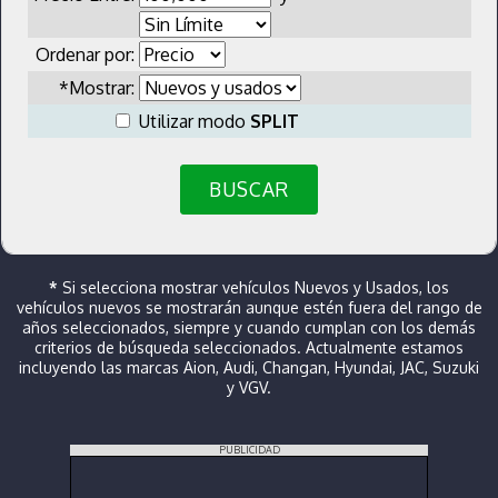
Ordenar por:
*Mostrar:
Utilizar modo
SPLIT
BUSCAR
*
Si selecciona mostrar vehículos Nuevos y Usados, los
vehículos nuevos se mostrarán aunque estén fuera del rango de
años seleccionados, siempre y cuando cumplan con los demás
criterios de búsqueda seleccionados. Actualmente estamos
incluyendo las marcas Aion, Audi, Changan, Hyundai, JAC, Suzuki
y VGV.
PUBLICIDAD