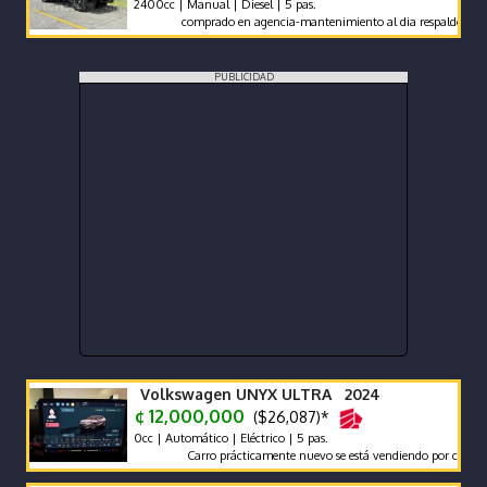
2400cc | Manual | Diesel | 5 pas.
comprado en agencia-mantenimiento al dia respaldo -pocos kil
PUBLICIDAD
Volkswagen UNYX ULTRA 2024
¢ 12,000,000
($26,087)*
0cc | Automático | Eléctrico | 5 pas.
Carro prácticamente nuevo se está vendiendo por compra de ot