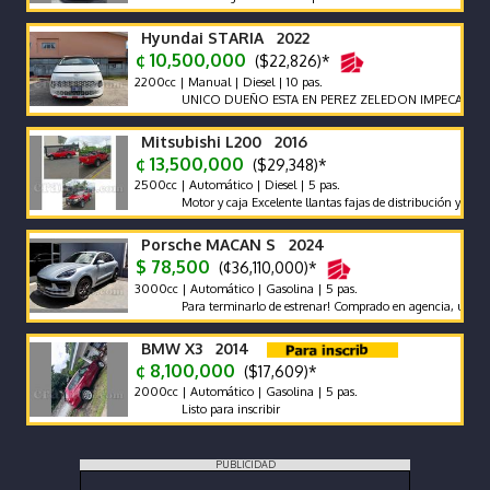
Hyundai STARIA 2022
¢ 10,500,000
($22,826)*
2200cc | Manual | Diesel | 10 pas.
UNICO DUEÑO ESTA EN PEREZ ZELEDON IMPECABLE VEHI
Mitsubishi L200 2016
¢ 13,500,000
($29,348)*
2500cc | Automático | Diesel | 5 pas.
Motor y caja Excelente llantas fajas de distribución y bateria 
Porsche MACAN S 2024
$ 78,500
(¢36,110,000)*
3000cc | Automático | Gasolina | 5 pas.
Para terminarlo de estrenar! Comprado en agencia, único dueño,
BMW X3 2014
¢ 8,100,000
($17,609)*
2000cc | Automático | Gasolina | 5 pas.
Listo para inscribir
PUBLICIDAD