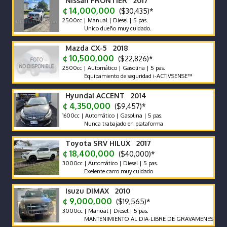
Nissan FRONTIER 2017
¢ 14,000,000
($30,435)*
2500cc | Manual | Diesel | 5 pas.
Unico dueño muy cuidado.
Mazda CX-5 2018
¢ 10,500,000
($22,826)*
2500cc | Automático | Gasolina | 5 pas.
Equipamiento de seguridad i-ACTIVSENSE™
Hyundai ACCENT 2014
¢ 4,350,000
($9,457)*
1600cc | Automático | Gasolina | 5 pas.
Nunca trabajado en plataforma
Toyota SRV HILUX 2017
¢ 18,400,000
($40,000)*
3000cc | Automático | Diesel | 5 pas.
Exelente carro muy cuidado
Isuzu DIMAX 2010
¢ 9,000,000
($19,565)*
3000cc | Manual | Diesel | 5 pas.
MANTENIMIENTO AL DIA-LIBRE DE GRAVAMENES-LLANTAS 