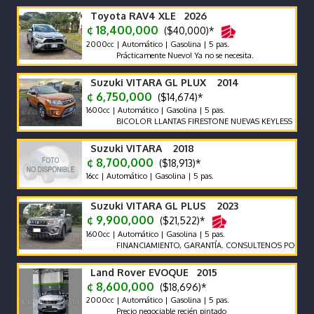
Toyota RAV4 XLE 2026
¢ 18,400,000
($40,000)*
2000cc | Automático | Gasolina | 5 pas.
Prácticamente Nuevo! Ya no se necesita.
Suzuki VITARA GL PLUX 2014
¢ 6,750,000
($14,674)*
1600cc | Automático | Gasolina | 5 pas.
BICOLOR LLANTAS FIRESTONE NUEVAS KEYLESS ENCEDI
Suzuki VITARA 2018
¢ 8,700,000
($18,913)*
16cc | Automático | Gasolina | 5 pas.
Suzuki VITARA GL PLUS 2023
¢ 9,900,000
($21,522)*
1600cc | Automático | Gasolina | 5 pas.
FINANCIAMIENTO, GARANTÍA. CONSULTENOS POR AUTOS Q
Land Rover EVOQUE 2015
¢ 8,600,000
($18,696)*
2000cc | Automático | Gasolina | 5 pas.
Precio negociable recién pintado