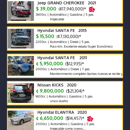
Jeep GRAND CHEROKEE 2021
$ 39,000
(¢17,940,000)*
3600cc | Automático | Gasolina | 5 pas.
Impecable
Hyundai SANTA FE 2015
$ 15,500
(¢7,130,000)*
2200cc | Automático | Diesel | 5 pas.
Poco km. Excelente estado Super Económico
Hyundai SANTA FE 2011
¢ 5,950,000
($12,935)*
2000cc | Automático | Diesel | 7 pas.
Mantenimiento completo llantas nuevas se recibe y se financia 
Nissan KICKS 2020
¢ 9,800,000
($21,304)*
1600cc | Automático | Gasolina | 5 pas.
unico dueño
Hyundai ELANTRA 2020
¢ 6,650,000
($14,457)*
2000cc | Automático | Gasolina | 5 pas.
Impecable como nuevo….