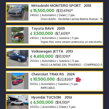
Mitsubishi MONTERO SPORT 2018
¢ 15,500,000
($33,696)*
2400cc | Automático | Diesel | 7 pas.
Único dueño - Escobillas Llantas Bateria Nuevas - Recor de Age
Toyota RAV4 2005
¢ 3,500,000
($7,609)*
2400cc | Automático | Gasolina | 5 pas.
Toyota Rav. extra version americana un solo dueño.
Volkswagen JETTA 2013
¢ 4,650,000
($10,109)*
2500cc | Automático | Gasolina | 5 pas.
PAGO LA MITAD DEL TRASPASO - COMPRADO EN CR
Chevrolet TRAX RS 2024
¢ 10,500,000
($22,826)*
1300cc | Automático | Gasolina | 5 pas.
IMPECABLE.
Hyundai TUCSON 2016
¢ 6,500,000
($14,130)*
2000cc | Automático | Diesel | 5 pas.