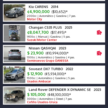
Kia CARENS 2014
¢4,900,000
($10,652)*
2000cc | Automático | Gasolina | 7 pas.
Motor City
Changan CS35 PLUS 2025
¢8,047,700
($17,495)*
1400cc | Manual | Gasolina | 5 pas.
Suzuki Motor Center
Nissan QASHQAI 2023
$ 23,900
(¢10,994,000)*
1300cc | Automático | Gasolina | 4 pas.
Seminuevos Grupo DANISSA
Soueast DX7 TURBO 2022
$ 12,900
(¢5,934,000)*
1500cc | Automático | Gasolina | 5 pas.
Usados Ambacar
Land Rover DEFENDER X DYNAMIC SE 2023
$ 105,000
(¢48,300,000)*
3000cc | Automático | Diesel | 7 pas.
Cofiño Usados-Uruca