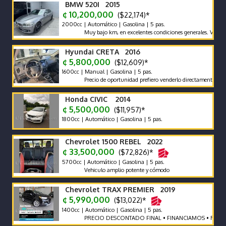
BMW 520I 2015
¢ 10,200,000
($22,174)*
2000cc | Automático | Gasolina | 5 pas.
Muy bajo km, en excelentes condiciones generales. Vehículo nac
Hyundai CRETA 2016
¢ 5,800,000
($12,609)*
1600cc | Manual | Gasolina | 5 pas.
Precio de oportunidad prefiero venderlo directamente antes que 
Honda CIVIC 2014
¢ 5,500,000
($11,957)*
1800cc | Automático | Gasolina | 5 pas.
Chevrolet 1500 REBEL 2022
¢ 33,500,000
($72,826)*
5700cc | Automático | Gasolina | 5 pas.
Vehiculo amplio potente y cómodo
Chevrolet TRAX PREMIER 2019
¢ 5,990,000
($13,022)*
1400cc | Automático | Gasolina | 5 pas.
PRECIO DESCONTADO FINAL • FINANCIAMOS • RECIBIMO