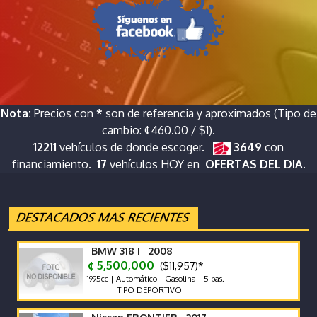
Nota:
Precios con
*
son de referencia y aproximados (Tipo de
cambio: ¢460.00 / $1).
12211
vehículos de donde escoger.
3649
con
financiamiento.
17
vehículos HOY en
OFERTAS DEL DIA.
BMW 318 I 2008
¢ 5,500,000
($11,957)*
1995cc | Automático | Gasolina | 5 pas.
TIPO DEPORTIVO