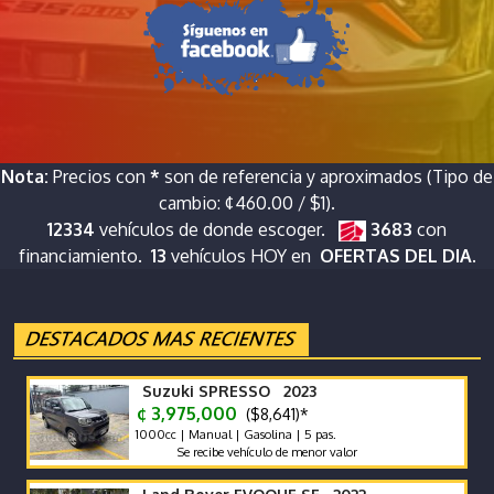
Nota:
Precios con
*
son de referencia y aproximados (Tipo de
cambio: ¢460.00 / $1).
12334
vehículos de donde escoger.
3683
con
financiamiento.
13
vehículos HOY en
OFERTAS DEL DIA.
Suzuki SPRESSO 2023
¢ 3,975,000
($8,641)*
1000cc | Manual | Gasolina | 5 pas.
Se recibe vehículo de menor valor