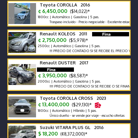
Toyota COROLLA 2016
¢ 6,450,000
($14,022)*
1800cc | Automático | Gasolina | 5 pas.
Traspaso incluido - Precio negociable - Excelente estado
Renault KOLEOS 2011
¢ 2,750,000
($5,978)*
2500cc | Automático | Gasolina | 5 pas.
!!! PRECIO DE CONTADO SI SE RECIBE EL PRECIO VARIA !!!
Renault DUSTER 2017
¢ 3,950,000
($8,587)*
2000cc | Automático | Gasolina | 5 pas.
!!!! PRECIO DE CONTADO SI SE RECIBE O SE FINANCIA EL PREC
Toyota COROLLA CROSS 2023
¢ 13,400,000
($29,130)*
1800cc | Automático | Híbrido | 5 pas.
Único dueño - se vende por viaje - escucho ofertas
Suzuki VITARA PLUS GL 2016
$ 18,200
(¢8,372,000)*