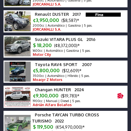
2500cc | Automático | Gasolina | 5 pas.
JORCAMALLI S.A.
Renault DUSTER 2017
¢3,950,000
($8,587)*
2000cc | Automático | Gasolina | 5 pas.
JORCAMALLI S.A.
Suzuki VITARA PLUS GL 2016
$ 18,200
(¢8,372,000)*
1600cc | Automático | Gasolina | 5 pas.
Motor City
Toyota RAV4 SPORT 2007
¢5,800,000
($12,609)*
3500cc | Automático | Híbrido | 5 pas.
Moacyr Z Motors
Changan HUNTER 2024
¢9,100,000
($19,783)*
1900cc | Manual | Diesel | 5 pas.
Adrián Alfaro Bolaños
Porsche TAYCAN TURBO CROSS
TURISMO 2022
$ 119,500
(¢54,970,000)*