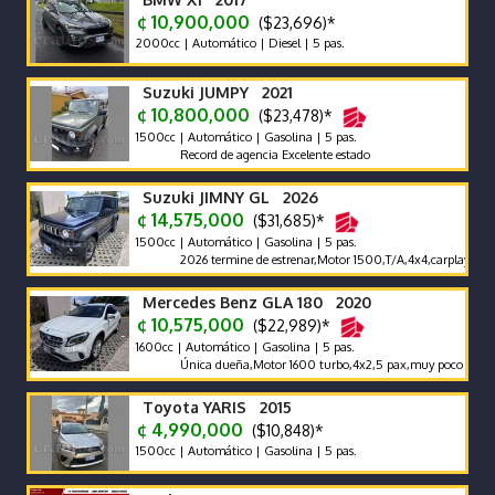
¢ 10,900,000
($23,696)*
2000cc | Automático | Diesel | 5 pas.
Suzuki JUMPY 2021
¢ 10,800,000
($23,478)*
1500cc | Automático | Gasolina | 5 pas.
Record de agencia Excelente estado
Suzuki JIMNY GL 2026
¢ 14,575,000
($31,685)*
1500cc | Automático | Gasolina | 5 pas.
2026 termine de estrenar,Motor 1500,T/A,4x4,carplay,alfombras
Mercedes Benz GLA 180 2020
¢ 10,575,000
($22,989)*
1600cc | Automático | Gasolina | 5 pas.
Única dueña,Motor 1600 turbo,4x2,5 pax,muy poco km 65000 
Toyota YARIS 2015
¢ 4,990,000
($10,848)*
1500cc | Automático | Gasolina | 5 pas.