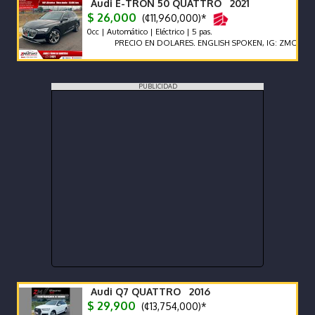
Audi E-TRON 50 QUATTRO 2021
$ 26,000
(¢11,960,000)*
0cc | Automático | Eléctrico | 5 pas.
PRECIO EN DOLARES. ENGLISH SPOKEN, IG: ZMOTORSCR FB:
PUBLICIDAD
Audi Q7 QUATTRO 2016
$ 29,900
(¢13,754,000)*