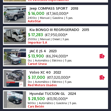
Jeep COMPASS SPORT 2018
$ 16,000
(¢7,360,000)*
2400cc | Manual | Gasolina | 5 pas.
AutoStar
Kia BONGO III REGRIGERADO 2015
$ 17,283
(¢7,950,000)*
2500cc | Manual | Diesel | 3 pas.
Imporkor S.A
JAC E JS 4 2023
$ 13,900
(¢6,394,000)*
0cc | Automático | Eléctrico | 5 pas.
Carsot Uruca
Volvo XC 40 2022
$ 37,000
(¢17,020,000)*
0cc | Automático | Eléctrico | 5 pas.
Red Motors Usados
Hyundai TUCSON GL 2024
$ 28,500
(¢13,110,000)*
1600cc | Automático | Gasolina | 5 pas.
Cars Belén