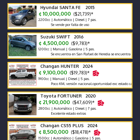
Hyundai SANTA FE 2015
¢ 10,000,000
($21,739)*
2200cc | Automático | Diesel | 7 pas.
Se vende por falta de uso
Suzuki SWIFT 2016
¢ 4,500,000
($9,783)*
1200cc | Manual | Gasolina | 5 pas.
Se encuentra en San Rafael de Heredia se encuentra en excelent
Changan HUNTER 2024
¢ 9,100,000
($19,783)*
1900cc | Manual | Diesel | 5 pas.
Poco KM, versión nacional.oportunidad exc estado carrocería y 
Toyota FORTUNER 2020
¢ 21,900,000
($47,609)*
2800cc | Automático | Diesel | 7 pas.
Excelente estado extras
Changan CS55 PLUS 2024
¢ 8,500,000
($18,478)*
1500cc | Automático | Gasolina | 5 pas.