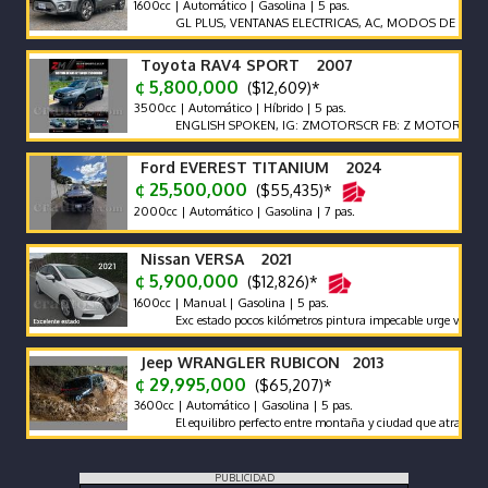
1600cc | Automático | Gasolina | 5 pas.
GL PLUS, VENTANAS ELECTRICAS, AC, MODOS DE MANEJO, BT
Toyota RAV4 SPORT 2007
¢ 5,800,000
($12,609)*
3500cc | Automático | Híbrido | 5 pas.
ENGLISH SPOKEN, IG: ZMOTORSCR FB: Z MOTORS. Contácten
Ford EVEREST TITANIUM 2024
¢ 25,500,000
($55,435)*
2000cc | Automático | Gasolina | 7 pas.
Nissan VERSA 2021
¢ 5,900,000
($12,826)*
1600cc | Manual | Gasolina | 5 pas.
Exc estado pocos kilómetros pintura impecable urge vender motivo
Jeep WRANGLER RUBICON 2013
¢ 29,995,000
($65,207)*
3600cc | Automático | Gasolina | 5 pas.
El equilibro perfecto entre montaña y ciudad que atrae mirad
PUBLICIDAD