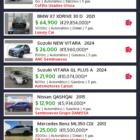
0cc | Automático | Eléctrico | 5 pas.
Cofiño Usados-Uruca
BMW X7 XDRIVE 30 D 2021
$ 64,900
(¢29,854,000)*
3000cc | Automático | Diesel | 7 pas.
Luxury Car
Suzuki NEW VITARA 2024
$ 26,000
(¢11,960,000)*
1500cc | Automático | Gasolina | 5 pas.
ANC Seminuevos
Suzuki VITARA GL PLUS A 2024
$ 21,900
(¢10,074,000)*
1600cc | Automático | Gasolina | 5 pas.
Automotores Carsot
Nissan QASHQAI 2015
$ 12,900
(¢5,934,000)*
0cc | Automático | Gasolina | 4 pas.
Seminuevos Grupo DANISSA
Mercedes Benz ML350 CDI 2013
$ 25,000
(¢11,500,000)*
3000cc | Automático | Diesel | 5 pas.
CR Vehículos Importadores