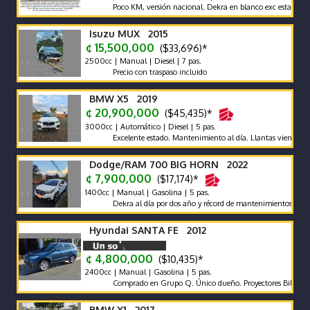
Poco KM, versión nacional. Dekra en blanco exc estado carrocer
Isuzu MUX 2015
¢ 15,500,000
($33,696)*
2500cc | Manual | Diesel | 7 pas.
Precio con traspaso incluido
BMW X5 2019
¢ 20,900,000
($45,435)*
3000cc | Automático | Diesel | 5 pas.
Excelente estado. Mantenimiento al día. Llantas vientiuno dobl
Dodge/RAM 700 BIG HORN 2022
¢ 7,900,000
($17,174)*
1400cc | Manual | Gasolina | 5 pas.
Dekra al día por dos año y récord de mantenimientos de agencia 
Hyundai SANTA FE 2012
¢ 4,800,000
($10,435)*
2400cc | Manual | Gasolina | 5 pas.
Comprado en Grupo Q. Único dueño. Proyectores Biled. Pantalla 
BMW X1 2017