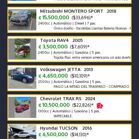
Mitsubishi MONTERO SPORT 2018
¢ 15,500,000
($33,696)*
2400cc | Automático | Diesel | 7 pas.
Único dueño - Escobillas Llantas Bateria Nuevas - Recor de A
Toyota RAV4 2005
¢ 3,500,000
($7,609)*
2400cc | Automático | Gasolina | 5 pas.
Toyota Rav. extra version americana un solo dueño.
Volkswagen JETTA 2013
¢ 4,650,000
($10,109)*
2500cc | Automático | Gasolina | 5 pas.
PAGO LA MITAD DEL TRASPASO - COMPRADO EN CR
Chevrolet TRAX RS 2024
¢ 10,500,000
($22,826)*
1300cc | Automático | Gasolina | 5 pas.
IMPECABLE.
Hyundai TUCSON 2016
¢ 6,500,000
($14,130)*