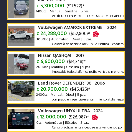
¢ 5,300,000
($11,522)*
1400cc | Manual | Gasolina | 5 pas.
VEHÍCULO EN PERFECTO ESTADO-IMPECABLE-POCO KIL
Volkswagen AMAROK EXTREME 2024
¢ 24,288,000
($52,800)*
3000cc | Automático | Diesel | 5 pas.
Garantía de agencia.rack Thule.Estribos. Pegadero. Tapa Rígid
Nissan QASHQAI 2017
¢ 6,600,000
($14,348)*
2000cc | Manual | Gasolina | 5 pas.
Impecable todo al día - se recibe vehículo menor valor garantía
Land Rover DEFENDER 130 2006
¢ 20,900,000
($45,435)*
2400cc | Manual | Diesel | 5 pas.
comprado en agencia-mantenimiento al dia respaldo -pocos k
Volkswagen UNYX ULTRA 2024
¢ 12,000,000
($26,087)*
0cc | Automático | Eléctrico | 5 pas.
Carro prácticamente nuevo se está vendiendo por compra de o