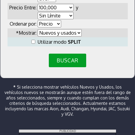
Precio Entre:
y
Ordenar por:
*Mostrar:
Utilizar modo
SPLIT
BUSCAR
*
Si selecciona mostrar vehículos Nuevos y Usados, los
vehículos nuevos se mostrarán aunque estén fuera del rango de
años seleccionados, siempre y cuando cumplan con los demás
criterios de búsqueda seleccionados. Actualmente estamos
incluyendo las marcas Aion, Audi, Changan, Hyundai, JAC, Suzuki
y VGV.
PUBLICIDAD