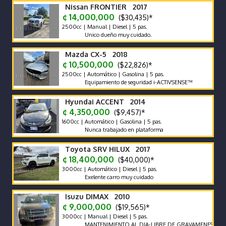
Nissan FRONTIER 2017
¢ 14,000,000
($30,435)*
2500cc | Manual | Diesel | 5 pas.
Unico dueño muy cuidado.
Mazda CX-5 2018
¢ 10,500,000
($22,826)*
2500cc | Automático | Gasolina | 5 pas.
Equipamiento de seguridad i-ACTIVSENSE™
Hyundai ACCENT 2014
¢ 4,350,000
($9,457)*
1600cc | Automático | Gasolina | 5 pas.
Nunca trabajado en plataforma
Toyota SRV HILUX 2017
¢ 18,400,000
($40,000)*
3000cc | Automático | Diesel | 5 pas.
Exelente carro muy cuidado
Isuzu DIMAX 2010
¢ 9,000,000
($19,565)*
3000cc | Manual | Diesel | 5 pas.
MANTENIMIENTO AL DIA-LIBRE DE GRAVAMENES-LLANTAS 