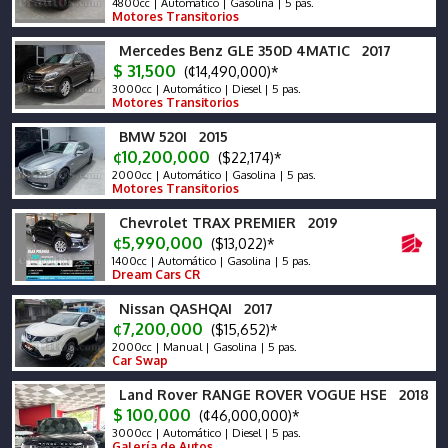
4800cc | Automático | Gasolina | 5 pas.
Motores Transitorios
Mercedes Benz GLE 350D 4MATIC 2017
$ 31,500
(¢14,490,000)*
3000cc | Automático | Diesel | 5 pas.
Motores Transitorios
BMW 520I 2015
¢10,200,000
($22,174)*
2000cc | Automático | Gasolina | 5 pas.
Motores Transitorios
Chevrolet TRAX PREMIER 2019
¢5,990,000
($13,022)*
1400cc | Automático | Gasolina | 5 pas.
Dream Cars CR
Nissan QASHQAI 2017
¢7,200,000
($15,652)*
2000cc | Manual | Gasolina | 5 pas.
Car Swap
Land Rover RANGE ROVER VOGUE HSE 2018
$ 100,000
(¢46,000,000)*
3000cc | Automático | Diesel | 5 pas.
Galería de Autos