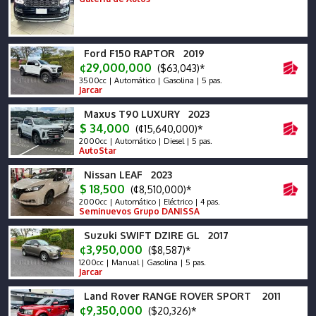
Ford F150 RAPTOR 2019
¢29,000,000
($63,043)*
3500cc | Automático | Gasolina | 5 pas.
Jarcar
Maxus T90 LUXURY 2023
$ 34,000
(¢15,640,000)*
2000cc | Automático | Diesel | 5 pas.
AutoStar
Nissan LEAF 2023
$ 18,500
(¢8,510,000)*
2000cc | Automático | Eléctrico | 4 pas.
Seminuevos Grupo DANISSA
Suzuki SWIFT DZIRE GL 2017
¢3,950,000
($8,587)*
1200cc | Manual | Gasolina | 5 pas.
Jarcar
Land Rover RANGE ROVER SPORT 2011
¢9,350,000
($20,326)*