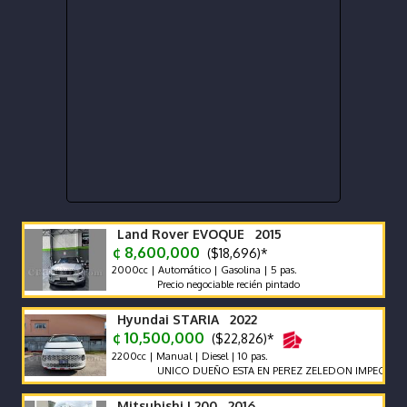
Land Rover EVOQUE 2015
¢ 8,600,000
($18,696)*
2000cc | Automático | Gasolina | 5 pas.
Precio negociable recién pintado
Hyundai STARIA 2022
¢ 10,500,000
($22,826)*
2200cc | Manual | Diesel | 10 pas.
UNICO DUEÑO ESTA EN PEREZ ZELEDON IMPECABLE VEH
Mitsubishi L200 2016