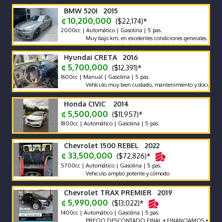
BMW 520I 2015
¢ 10,200,000
($22,174)*
2000cc | Automático | Gasolina | 5 pas.
Muy bajo km, en excelentes condiciones generales. Vehículo n
Hyundai CRETA 2016
¢ 5,700,000
($12,391)*
1600cc | Manual | Gasolina | 5 pas.
Vehículo muy bien cuidado, mantenimiento y documentos al día,
Honda CIVIC 2014
¢ 5,500,000
($11,957)*
1800cc | Automático | Gasolina | 5 pas.
Chevrolet 1500 REBEL 2022
¢ 33,500,000
($72,826)*
5700cc | Automático | Gasolina | 5 pas.
Vehiculo amplio potente y cómodo
Chevrolet TRAX PREMIER 2019
¢ 5,990,000
($13,022)*
1400cc | Automático | Gasolina | 5 pas.
PRECIO DESCONTADO FINAL • FINANCIAMOS • RECIBIM