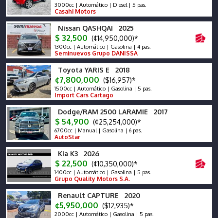
3000cc | Automático | Diesel | 5 pas.
Casahi Motors
Nissan QASHQAI 2025
$ 32,500
(¢14,950,000)*
1300cc | Automático | Gasolina | 4 pas.
Seminuevos Grupo DANISSA
Toyota YARIS E 2018
¢7,800,000
($16,957)*
1500cc | Automático | Gasolina | 5 pas.
Import Cars Cartago
Dodge/RAM 2500 LARAMIE 2017
$ 54,900
(¢25,254,000)*
6700cc | Manual | Gasolina | 6 pas.
AutoStar
Kia K3 2026
$ 22,500
(¢10,350,000)*
1400cc | Automático | Gasolina | 5 pas.
Grupo Quality Motors S.A.
Renault CAPTURE 2020
¢5,950,000
($12,935)*
2000cc | Automático | Gasolina | 5 pas.