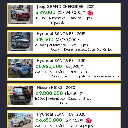
Jeep GRAND CHEROKEE 2021
$ 39,000
(¢17,940,000)*
3600cc | Automático | Gasolina | 5 pas.
Impecable
Hyundai SANTA FE 2015
$ 15,500
(¢7,130,000)*
2200cc | Automático | Diesel | 5 pas.
Poco km. Excelente estado Super Económico
Hyundai SANTA FE 2011
¢ 5,950,000
($12,935)*
2000cc | Automático | Diesel | 7 pas.
Mantenimiento completo llantas nuevas se recibe y se financia
Nissan KICKS 2020
¢ 9,800,000
($21,304)*
1600cc | Automático | Gasolina | 5 pas.
unico dueño
Hyundai ELANTRA 2020
¢ 6,650,000
($14,457)*
2000cc | Automático | Gasolina | 5 pas.