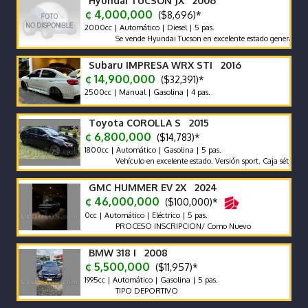
Hyundai TUCSON JX 2006
¢ 4,000,000
($8,696)*
2000cc | Automático | Diesel | 5 pas.
Se vende Hyundai Tucson en excelente estado general. Buena Pi
Subaru IMPRESA WRX STI 2016
¢ 14,900,000
($32,391)*
2500cc | Manual | Gasolina | 4 pas.
Toyota COROLLA S 2015
¢ 6,800,000
($14,783)*
1800cc | Automático | Gasolina | 5 pas.
Vehículo en excelente estado. Versión sport. Caja sétima
GMC HUMMER EV 2X 2024
¢ 46,000,000
($100,000)*
0cc | Automático | Eléctrico | 5 pas.
PROCESO INSCRIPCION/ Como Nuevo
BMW 318 I 2008
¢ 5,500,000
($11,957)*
1995cc | Automático | Gasolina | 5 pas.
TIPO DEPORTIVO