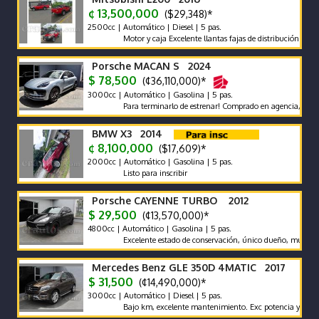
¢ 13,500,000
($29,348)*
2500cc | Automático | Diesel | 5 pas.
Motor y caja Excelente llantas fajas de distribución y bateri
Porsche MACAN S 2024
$ 78,500
(¢36,110,000)*
3000cc | Automático | Gasolina | 5 pas.
Para terminarlo de estrenar! Comprado en agencia, único dueñ
BMW X3 2014
¢ 8,100,000
($17,609)*
2000cc | Automático | Gasolina | 5 pas.
Listo para inscribir
Porsche CAYENNE TURBO 2012
$ 29,500
(¢13,570,000)*
4800cc | Automático | Gasolina | 5 pas.
Excelente estado de conservación, único dueño, muy bajo km,
Mercedes Benz GLE 350D 4MATIC 2017
$ 31,500
(¢14,490,000)*
3000cc | Automático | Diesel | 5 pas.
Bajo km, excelente mantenimiento. Exc potencia y bajo consu