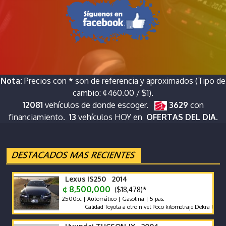
Nota:
Precios con
*
son de referencia y aproximados (Tipo de
cambio: ¢460.00 / $1).
12081
vehículos de donde escoger.
3629
con
financiamiento.
13
vehículos HOY en
OFERTAS DEL DIA.
Lexus IS250 2014
¢ 8,500,000
($18,478)*
2500cc | Automático | Gasolina | 5 pas.
Calidad Toyota a otro nivel Poco kilometraje Dekra limpio Ful