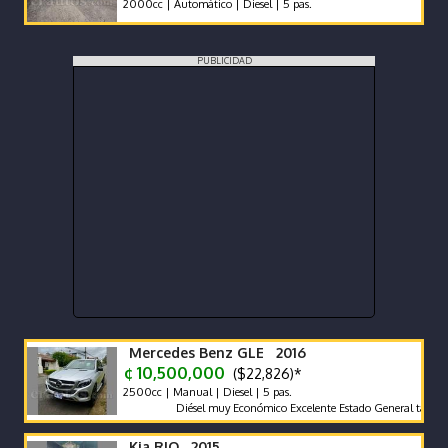
2000cc | Automático | Diesel | 5 pas.
PUBLICIDAD
Mercedes Benz GLE 2016
¢ 10,500,000
($22,826)*
2500cc | Manual | Diesel | 5 pas.
Diésel muy Económico Excelente Estado General tapicería exc
Kia RIO 2015