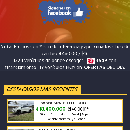
Nota:
Precios con
*
son de referencia y aproximados (Tipo de
cambio: ¢460.00 / $1).
12211
vehículos de donde escoger.
3649
con
financiamiento.
17
vehículos HOY en
OFERTAS DEL DIA.
Toyota SRV HILUX 2017
¢ 18,400,000
($40,000)*
3000cc | Automático | Diesel | 5 pas.
Exelente carro muy cuidado