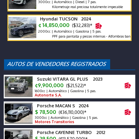
3000cc | Automático | Diesel | 7 pas.
Kilometraje real preciosa totalmente impecable
Hyundai TUCSON 2024
¢ 14,850,000
($32,283)*
2000cc | Automático | Gasolina | 5 pas.
PPF para pantalla y piezas internas - Alfombras bandeja - pola
Suzuki VITARA GL PLUS 2023
¢9,900,000
($21,522)*
1600cc | Automático | Gasolina | 5 pas.
Autonorte S.A.
Porsche MACAN S 2024
$ 78,500
(¢36,110,000)*
3000cc | Automático | Gasolina | 5 pas.
Motores Transitorios
Porsche CAYENNE TURBO 2012
$ 29,500
(¢13,570,000)*