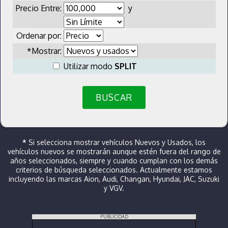
Precio Entre:
y
Ordenar por:
*Mostrar:
Utilizar modo
SPLIT
BUSCAR
*
Si selecciona mostrar vehículos Nuevos y Usados, los
vehículos nuevos se mostrarán aunque estén fuera del rango de
años seleccionados, siempre y cuando cumplan con los demás
criterios de búsqueda seleccionados. Actualmente estamos
incluyendo las marcas Aion, Audi, Changan, Hyundai, JAC, Suzuki
y VGV.
PUBLICIDAD