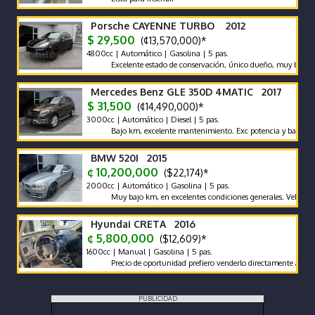
Porsche CAYENNE TURBO 2012
$ 29,500
(¢13,570,000)*
4800cc | Automático | Gasolina | 5 pas.
Excelente estado de conservación, único dueño, muy bajo km, na
Mercedes Benz GLE 350D 4MATIC 2017
$ 31,500
(¢14,490,000)*
3000cc | Automático | Diesel | 5 pas.
Bajo km, excelente mantenimiento. Exc potencia y bajo consumo
BMW 520I 2015
¢ 10,200,000
($22,174)*
2000cc | Automático | Gasolina | 5 pas.
Muy bajo km, en excelentes condiciones generales. Vehículo naci
Hyundai CRETA 2016
¢ 5,800,000
($12,609)*
1600cc | Manual | Gasolina | 5 pas.
Precio de oportunidad prefiero venderlo directamente antes que e
PUBLICIDAD