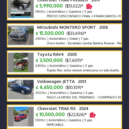
¢ 5,990,000
($13,022)*
1400cc | Automático | Gasolina | 5 pas.
PRECIO DESCONTADO FINAL • FINANCIAMOS • RECIBIMOS
Mitsubishi MONTERO SPORT 2018
¢ 15,500,000
($33,696)*
2400cc | Automático | Diesel | 7 pas.
Único dueño - Escobillas Llantas Bateria Nuevas - Recor de Agen
Toyota RAV4 2005
¢ 3,500,000
($7,609)*
2400cc | Automático | Gasolina | 5 pas.
Toyota Rav. extra version americana un solo dueño.
Volkswagen JETTA 2013
¢ 4,650,000
($10,109)*
2500cc | Automático | Gasolina | 5 pas.
PAGO LA MITAD DEL TRASPASO - COMPRADO EN CR
Chevrolet TRAX RS 2024
¢ 10,500,000
($22,826)*
1300cc | Automático | Gasolina | 5 pas.
IMPECABLE.