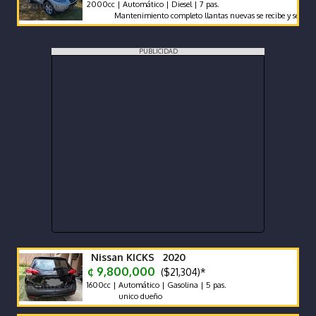
2000cc | Automático | Diesel | 7 pas.
Mantenimiento completo llantas nuevas se recibe y se financia tr
PUBLICIDAD
Nissan KICKS 2020
¢ 9,800,000
($21,304)*
1600cc | Automático | Gasolina | 5 pas.
unico dueño