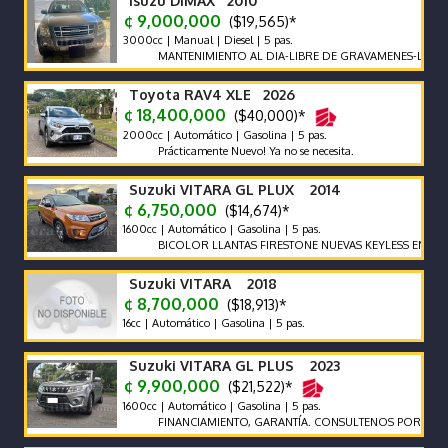
Isuzu DIMAX 2010
¢ 9,000,000
($19,565)*
3000cc | Manual | Diesel | 5 pas.
MANTENIMIENTO AL DIA-LIBRE DE GRAVAMENES-LLANTAS E
Toyota RAV4 XLE 2026
¢ 18,400,000
($40,000)*
2000cc | Automático | Gasolina | 5 pas.
Prácticamente Nuevo! Ya no se necesita.
Suzuki VITARA GL PLUX 2014
¢ 6,750,000
($14,674)*
1600cc | Automático | Gasolina | 5 pas.
BICOLOR LLANTAS FIRESTONE NUEVAS KEYLESS ENCEDID
Suzuki VITARA 2018
¢ 8,700,000
($18,913)*
16cc | Automático | Gasolina | 5 pas.
Suzuki VITARA GL PLUS 2023
¢ 9,900,000
($21,522)*
1600cc | Automático | Gasolina | 5 pas.
FINANCIAMIENTO, GARANTÍA. CONSULTENOS POR AUTOS QU