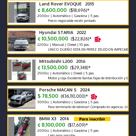
Land Rover EVOQUE 2015
¢ 8,600,000
($18,696)*
2000cc | Automático | Gasolina | 5 pas.
Precio negociable recién pintado
Hyundai STARIA 2022
¢ 10,500,000
($22,826)*
2200cc | Manual | Diesel | 10 pas.
UNICO DUEÑO ESTA EN PEREZ ZELEDON IMPECABLE VEHIC
Mitsubishi L200 2016
¢ 13,500,000
($29,348)*
2500cc | Automático | Diesel | 5 pas.
Motor y caja Excelente llantas fajas de distribución y bateria n
Porsche MACAN S 2024
$ 78,500
(¢36,110,000)*
3000cc | Automático | Gasolina | 5 pas.
Para terminarlo de estrenar! Comprado en agencia, único dueño, 
BMW X3 2014
¢ 8,100,000
($17,609)*
2000cc | Automático | Gasolina | 5 pas.
Listo para inscribir