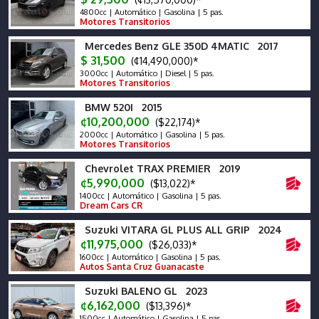
4800cc | Automático | Gasolina | 5 pas.
Motores Transitorios
Mercedes Benz GLE 350D 4MATIC 2017
$ 31,500
(¢14,490,000)*
3000cc | Automático | Diesel | 5 pas.
Motores Transitorios
BMW 520I 2015
¢10,200,000
($22,174)*
2000cc | Automático | Gasolina | 5 pas.
Motores Transitorios
Chevrolet TRAX PREMIER 2019
¢5,990,000
($13,022)*
1400cc | Automático | Gasolina | 5 pas.
Dream Cars CR
Suzuki VITARA GL PLUS ALL GRIP 2024
¢11,975,000
($26,033)*
1600cc | Automático | Gasolina | 5 pas.
Autos Santa Cruz Guanacaste
Suzuki BALENO GL 2023
¢6,162,000
($13,396)*
1500cc | Automático | Gasolina | 5 pas.