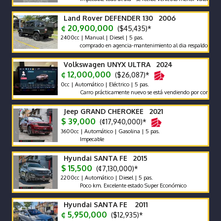
Land Rover DEFENDER 130 2006
¢ 20,900,000
($45,435)*
2400cc | Manual | Diesel | 5 pas.
comprado en agencia-mantenimiento al dia respaldo -pocos kilo
Volkswagen UNYX ULTRA 2024
¢ 12,000,000
($26,087)*
0cc | Automático | Eléctrico | 5 pas.
Carro prácticamente nuevo se está vendiendo por compra de otr
Jeep GRAND CHEROKEE 2021
$ 39,000
(¢17,940,000)*
3600cc | Automático | Gasolina | 5 pas.
Impecable
Hyundai SANTA FE 2015
$ 15,500
(¢7,130,000)*
2200cc | Automático | Diesel | 5 pas.
Poco km. Excelente estado Super Económico
Hyundai SANTA FE 2011
¢ 5,950,000
($12,935)*