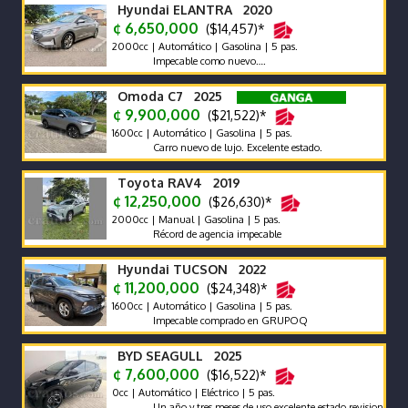
Hyundai ELANTRA 2020
¢ 6,650,000
($14,457)*
2000cc | Automático | Gasolina | 5 pas.
Impecable como nuevo….
Omoda C7 2025
¢ 9,900,000
($21,522)*
1600cc | Automático | Gasolina | 5 pas.
Carro nuevo de lujo. Excelente estado.
Toyota RAV4 2019
¢ 12,250,000
($26,630)*
2000cc | Manual | Gasolina | 5 pas.
Récord de agencia impecable
Hyundai TUCSON 2022
¢ 11,200,000
($24,348)*
1600cc | Automático | Gasolina | 5 pas.
Impecable comprado en GRUPOQ
BYD SEAGULL 2025
¢ 7,600,000
($16,522)*
0cc | Automático | Eléctrico | 5 pas.
Un año y tres meses de uso excelente estado revision reciente g