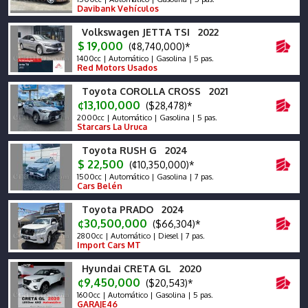
Davibank Vehículos
Volkswagen JETTA TSI 2022
$ 19,000
(¢8,740,000)*
1400cc | Automático | Gasolina | 5 pas.
Red Motors Usados
Toyota COROLLA CROSS 2021
¢13,100,000
($28,478)*
2000cc | Automático | Gasolina | 5 pas.
Starcars La Uruca
Toyota RUSH G 2024
$ 22,500
(¢10,350,000)*
1500cc | Automático | Gasolina | 7 pas.
Cars Belén
Toyota PRADO 2024
¢30,500,000
($66,304)*
2800cc | Automático | Diesel | 7 pas.
Import Cars MT
Hyundai CRETA GL 2020
¢9,450,000
($20,543)*
1600cc | Automático | Gasolina | 5 pas.
GARAJE46