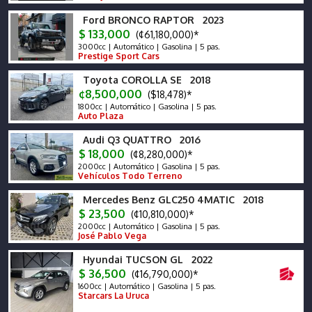
Ford BRONCO RAPTOR 2023
$ 133,000
(¢61,180,000)*
3000cc | Automático | Gasolina | 5 pas.
Prestige Sport Cars
Toyota COROLLA SE 2018
¢8,500,000
($18,478)*
1800cc | Automático | Gasolina | 5 pas.
Auto Plaza
Audi Q3 QUATTRO 2016
$ 18,000
(¢8,280,000)*
2000cc | Automático | Gasolina | 5 pas.
Vehículos Todo Terreno
Mercedes Benz GLC250 4MATIC 2018
$ 23,500
(¢10,810,000)*
2000cc | Automático | Gasolina | 5 pas.
José Pablo Vega
Hyundai TUCSON GL 2022
$ 36,500
(¢16,790,000)*
1600cc | Automático | Gasolina | 5 pas.
Starcars La Uruca