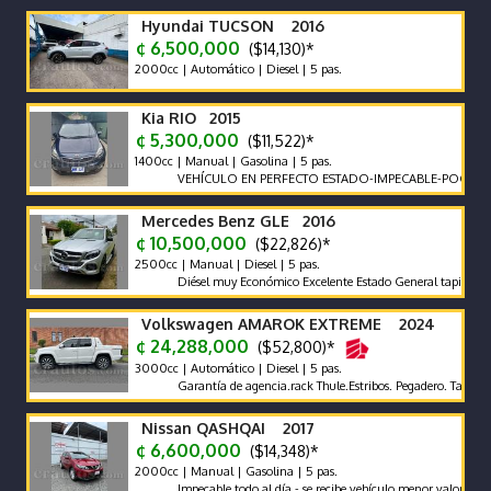
Hyundai TUCSON 2016
¢ 6,500,000
($14,130)*
2000cc | Automático | Diesel | 5 pas.
Kia RIO 2015
¢ 5,300,000
($11,522)*
1400cc | Manual | Gasolina | 5 pas.
VEHÍCULO EN PERFECTO ESTADO-IMPECABLE-POCO KILOME
Mercedes Benz GLE 2016
¢ 10,500,000
($22,826)*
2500cc | Manual | Diesel | 5 pas.
Diésel muy Económico Excelente Estado General tapicería excele
Volkswagen AMAROK EXTREME 2024
¢ 24,288,000
($52,800)*
3000cc | Automático | Diesel | 5 pas.
Garantía de agencia.rack Thule.Estribos. Pegadero. Tapa Rígida y
Nissan QASHQAI 2017
¢ 6,600,000
($14,348)*
2000cc | Manual | Gasolina | 5 pas.
Impecable todo al día - se recibe vehículo menor valor garantía x 