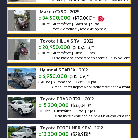
Mazda CX90 2025
¢ 34,500,000
($75,000)*
3300cc | Automático | Gasolina | 5 pas.
Poco kilometraje y record de agencia
Toyota HILUX SRV 2022
¢ 20,950,000
($45,543)*
2800cc | Automático | Diesel | 5 pas.
Carro nacional comprado en agencia un solo dueño récord y ma
Hyundai STAREX 2012
¢ 6,950,000
($15,109)*
2500cc | Automático | Diesel | 10 pas.
Grand Starex impecable se recibe y se financia mantenimiento
Toyota PRADO TXL 2012
¢ 15,200,000
($33,043)*
3000cc | Automático | Diesel | 7 pas.
Hielera increiblenre original solo un dueño verla es comprarla
Toyota FORTUNER SRV 2012
¢ 13,300,000
($28,913)*