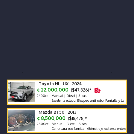
Toyota HI LUX 2024
¢ 22,000,000
($47,826)*
2400cc | Manual | Diesel | 5 pas.
Excelente estado. Bloqueo anti robo. Pantalla y llantas nuevas
Mazda BT50 2013
¢ 8,500,000
($18,478)*
2500cc | Manual | Diesel | 5 pas.
Carro para uso familiar kilómetraje real excelente estado