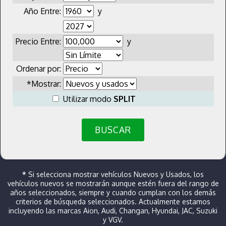
Año Entre:
y
Precio Entre:
y
Ordenar por:
*Mostrar:
Utilizar modo
SPLIT
BUSCAR
*
Si selecciona mostrar vehículos Nuevos y Usados, los
vehículos nuevos se mostrarán aunque estén fuera del rango de
años seleccionados, siempre y cuando cumplan con los demás
criterios de búsqueda seleccionados. Actualmente estamos
incluyendo las marcas Aion, Audi, Changan, Hyundai, JAC, Suzuki
y VGV.