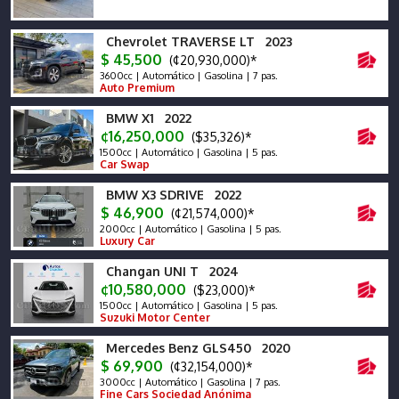
Chevrolet TRAVERSE LT 2023
$ 45,500
(¢20,930,000)*
3600cc | Automático | Gasolina | 7 pas.
Auto Premium
BMW X1 2022
¢16,250,000
($35,326)*
1500cc | Automático | Gasolina | 5 pas.
Car Swap
BMW X3 SDRIVE 2022
$ 46,900
(¢21,574,000)*
2000cc | Automático | Gasolina | 5 pas.
Luxury Car
Changan UNI T 2024
¢10,580,000
($23,000)*
1500cc | Automático | Gasolina | 5 pas.
Suzuki Motor Center
Mercedes Benz GLS450 2020
$ 69,900
(¢32,154,000)*
3000cc | Automático | Gasolina | 7 pas.
Fine Cars Sociedad Anónima