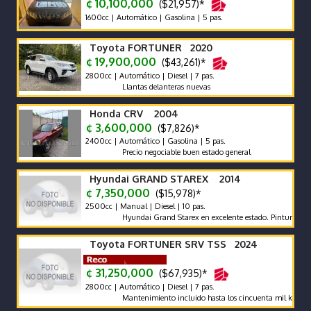
¢ 10,100,000
($21,957)*
1600cc | Automático | Gasolina | 5 pas.
Toyota FORTUNER 2020
¢ 19,900,000
($43,261)*
2800cc | Automático | Diesel | 7 pas.
Llantas delanteras nuevas
Honda CRV 2004
¢ 3,600,000
($7,826)*
2400cc | Automático | Gasolina | 5 pas.
Precio negociable buen estado general
Hyundai GRAND STAREX 2014
¢ 7,350,000
($15,978)*
2500cc | Manual | Diesel | 10 pas.
Hyundai Grand Starex en excelente estado. Pintura exterior e
Toyota FORTUNER SRV TSS 2024
¢ 31,250,000
($67,935)*
2800cc | Automático | Diesel | 7 pas.
Mantenimiento incluido hasta los cincuenta mil kilómetros. 