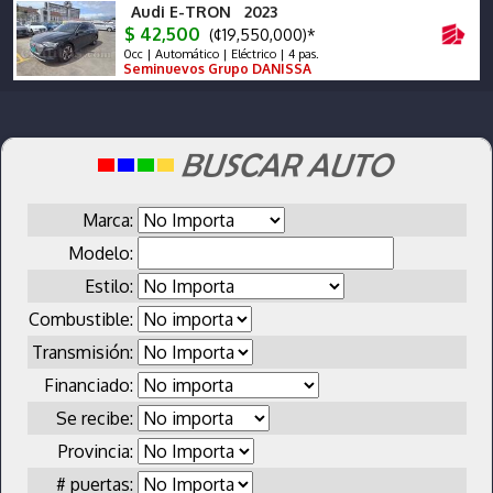
Audi E-TRON 2023
$ 42,500
(¢19,550,000)*
0cc | Automático | Eléctrico | 4 pas.
Seminuevos Grupo DANISSA
Marca:
Modelo:
Estilo:
Combustible:
Transmisión:
Financiado:
Se recibe:
Provincia:
# puertas: