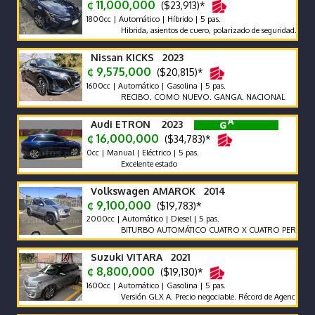
¢ 11,000,000
($23,913)*
1800cc | Automático | Híbrido | 5 pas.
Hibrida, asientos de cuero, polarizado de seguridad. Súper ec
Nissan KICKS 2023
¢ 9,575,000
($20,815)*
1600cc | Automático | Gasolina | 5 pas.
RECIBO. COMO NUEVO. GANGA. NACIONAL
Audi ETRON 2023
¢ 16,000,000
($34,783)*
0cc | Manual | Eléctrico | 5 pas.
Excelente estado
Volkswagen AMAROK 2014
¢ 9,100,000
($19,783)*
2000cc | Automático | Diesel | 5 pas.
BITURBO AUTOMÁTICO CUATRO X CUATRO PERMANENTE 
Suzuki VITARA 2021
¢ 8,800,000
($19,130)*
1600cc | Automático | Gasolina | 5 pas.
Versión GLX A. Precio negociable. Récord de Agencia