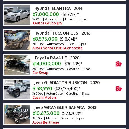
Hyundai ELANTRA 2014
¢7,000,000
($15,217)*
1600cc | Automático | Híbrido | 5 pas.
KAutos Grupo JDS
Hyundai TUCSON GLS 2016
¢8,575,000
($18,641)*
2000cc | Automático | Diesel | 5 pas.
Autos Santa Cruz Guanacaste
Toyota RAV4 LE 2020
¢14,000,000
($30,435)*
2000cc | Automático | Gasolina | 5 pas.
Car Swap
Jeep GLADIATOR RUBICON 2020
$ 58,990
(¢27,135,400)*
3600cc | Automático | Gasolina | 5 pas.
Casahi Motors
Jeep WRANGLER SAHARA 2013
¢10,675,000
($23,207)*
3600cc | Manual | Gasolina | 5 pas.
Autos Bertheau