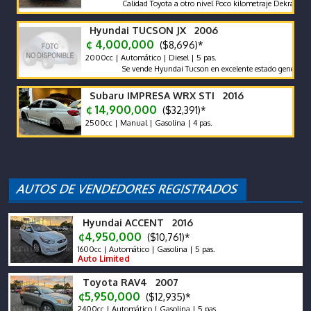
Calidad Toyota a otro nivel Poco kilometraje Dekra limpio F
Hyundai TUCSON JX 2006
¢ 4,000,000
($8,696)*
2000cc | Automático | Diesel | 5 pas.
Se vende Hyundai Tucson en excelente estado general. Buena 
Subaru IMPRESA WRX STI 2016
¢ 14,900,000
($32,391)*
2500cc | Manual | Gasolina | 4 pas.
Hyundai ACCENT 2016
¢4,950,000
($10,761)*
1600cc | Automático | Gasolina | 5 pas.
Auto Limited
Toyota RAV4 2007
¢5,950,000
($12,935)*
2400cc | Automático | Gasolina | 5 pas.