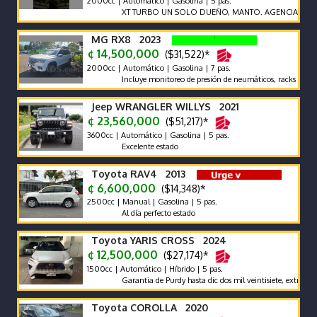
2000cc | Automático | Gasolina | 5 pas.
XT TURBO UN SOLO DUEÑO, MANTO. AGENCIA, POCO KM
MG RX8 2023
¢ 14,500,000
($31,522)*
2000cc | Automático | Gasolina | 7 pas.
Incluye monitoreo de presión de neumáticos, racks de techo y 
Jeep WRANGLER WILLYS 2021
¢ 23,560,000
($51,217)*
3600cc | Automático | Gasolina | 5 pas.
Excelente estado
Toyota RAV4 2013
¢ 6,600,000
($14,348)*
2500cc | Manual | Gasolina | 5 pas.
Al día perfecto estado
Toyota YARIS CROSS 2024
¢ 12,500,000
($27,174)*
1500cc | Automático | Híbrido | 5 pas.
Garantia de Purdy hasta dic dos mil veintisiete, extras adiciona
Toyota COROLLA 2020