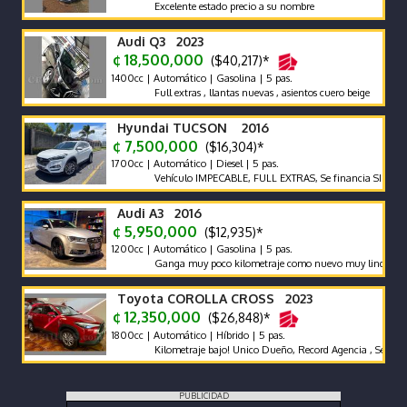
Excelente estado precio a su nombre
Audi Q3 2023
¢ 18,500,000
($40,217)*
1400cc | Automático | Gasolina | 5 pas.
Full extras , llantas nuevas , asientos cuero beige
Hyundai TUCSON 2016
¢ 7,500,000
($16,304)*
1700cc | Automático | Diesel | 5 pas.
Vehículo IMPECABLE, FULL EXTRAS, Se financia SIN PRIMA,Se 
Audi A3 2016
¢ 5,950,000
($12,935)*
1200cc | Automático | Gasolina | 5 pas.
Ganga muy poco kilometraje como nuevo muy lindo mantenimi
Toyota COROLLA CROSS 2023
¢ 12,350,000
($26,848)*
1800cc | Automático | Híbrido | 5 pas.
Kilometraje bajo! Unico Dueño, Record Agencia , Semi Nuevo _
PUBLICIDAD