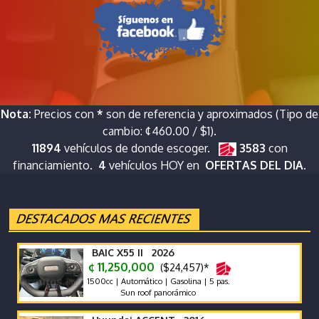
Nota:
Precios con
*
son de referencia y aproximados (Tipo de
cambio: ¢460.00 / $1).
11894
vehículos de donde escoger.
3583
con
financiamiento.
4
vehículos HOY en
OFERTAS DEL DIA.
BAIC X55 II 2026
¢ 11,250,000
($24,457)*
1500cc | Automático | Gasolina | 5 pas.
Sun roof panorámico