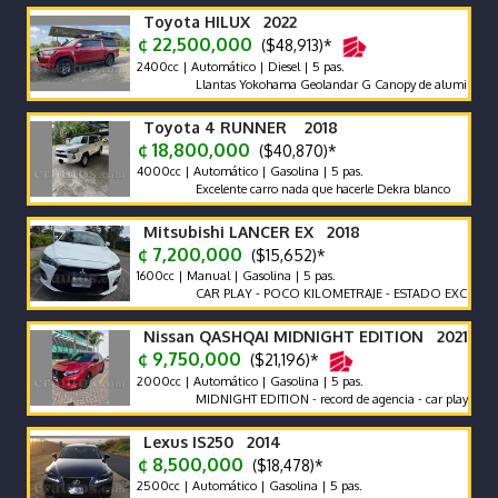
Toyota HILUX 2022
¢ 22,500,000
($48,913)*
2400cc | Automático | Diesel | 5 pas.
Llantas Yokohama Geolandar G Canopy de aluminio Snorkel 
Toyota 4 RUNNER 2018
¢ 18,800,000
($40,870)*
4000cc | Automático | Gasolina | 5 pas.
Excelente carro nada que hacerle Dekra blanco
Mitsubishi LANCER EX 2018
¢ 7,200,000
($15,652)*
1600cc | Manual | Gasolina | 5 pas.
CAR PLAY - POCO KILOMETRAJE - ESTADO EXCELENTE -
Nissan QASHQAI MIDNIGHT EDITION 2021
¢ 9,750,000
($21,196)*
2000cc | Automático | Gasolina | 5 pas.
MIDNIGHT EDITION - record de agencia - car play - poco km
Lexus IS250 2014
¢ 8,500,000
($18,478)*
2500cc | Automático | Gasolina | 5 pas.