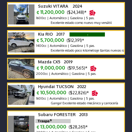
Suzuki VITARA 2024
¢ 11,200,000
($24,348)*
1600cc | Automático | Gasolina | 5 pas.
Excelente estado como nuevo muy versátil
Kia RIO 2017
¢ 5,700,000
($12,391)*
1400cc | Automático | Gasolina | 5 pas.
Excelente estado poco kilometraje llantas nuevas radio Andr
Mazda CX5 2019
¢ 9,000,000
($19,565)*
2000cc | Automático | Gasolina | 5 pas.
Hyundai TUCSON 2022
¢ 10,500,000
($22,826)*
1600cc | Automático | Gasolina | 5 pas.
Ganga! Excelente estado mecánico y carrocería
Subaru FORESTER 2013
¢ 13,000,000
($28,261)*