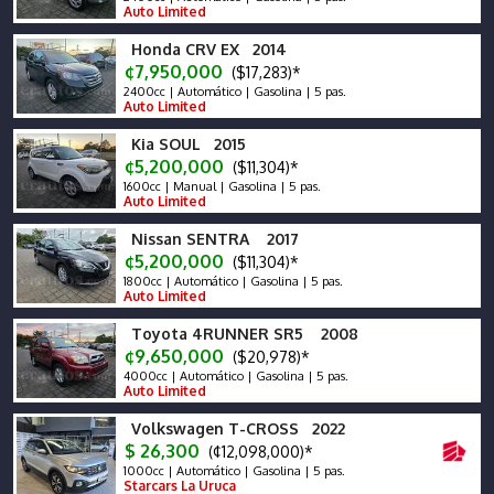
Auto Limited
Honda CRV EX 2014
¢7,950,000
($17,283)*
2400cc | Automático | Gasolina | 5 pas.
Auto Limited
Kia SOUL 2015
¢5,200,000
($11,304)*
1600cc | Manual | Gasolina | 5 pas.
Auto Limited
Nissan SENTRA 2017
¢5,200,000
($11,304)*
1800cc | Automático | Gasolina | 5 pas.
Auto Limited
Toyota 4RUNNER SR5 2008
¢9,650,000
($20,978)*
4000cc | Automático | Gasolina | 5 pas.
Auto Limited
Volkswagen T-CROSS 2022
$ 26,300
(¢12,098,000)*
1000cc | Automático | Gasolina | 5 pas.
Starcars La Uruca