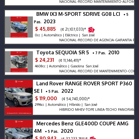
NACIONAL-RECORD MANTENIMIENTO-ALFOMBRAS H
BMW IX3 M-SPORT SDRIVE G08 LCI
• 5
2023
Pas.
$ 45,885
(¢ 21,107,033)*
0cc | Automático | Eléctrico | San José
NACIONAL-RECORD DE AGENCIA-GARANTIA FABRICA
Toyota SEQUOIA SR 5
2010
• 7 Pas.
$ 24,231
(¢ 11,146,411)*
4608cc | Automático | Gasolina San José
NACIONAL-RECORD DE MANTENIMIENTO-COMPRADO
Land Rover RANGE ROVER SPORT P360
SE I
2022
• 5 Pas.
$ 119,000
(¢ 54,740,000)*
2996cc | Automático | Híbrido | San José
HIBRIDO MHEV-TOPE LINEA-TECHO PANORAMICO-M
Mercedes Benz GLE400D COUPE AMG
4M
2020
• 5 Pas.
$ 80,943
(¢ 37,233,755)*