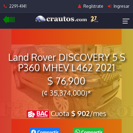
2291-4141
Regístrate
Ingresar
Land Rover DISCOVERY 5 S
P360 MHEV L462 2021
$ 76,900
(¢ 35,374,000)*
Cuota
$ 902
/mes