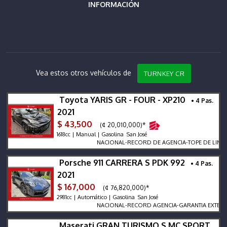
INFORMACIÓN
Vea estos otros vehículos de
TURNKEY CR
Toyota YARIS GR - FOUR - XP210
• 4 Pas.
2021
$ 43,500
(¢ 20,010,000)*
1618cc | Manual | Gasolina San José
NACIONAL-RECORD DE AGENCIA-TOPE DE LINEA GR
Porsche 911 CARRERA S PDK 992
• 4 Pas.
2021
$ 167,000
(¢ 76,820,000)*
2981cc | Automático | Gasolina San José
NACIONAL-RECORD AGENCIA-GARANTIA EXTENDIDA-
Maserati GRAN TURISMO S MC SPORT