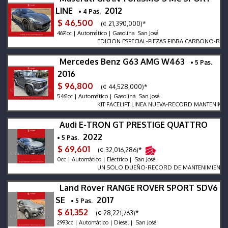
LINE
2012
• 4 Pas.
$ 46,500
(¢ 21,390,000)*
4691cc | Automático | Gasolina San José
EDICION ESPECIAL-PIEZAS FIBRA CARBONO-RECORD
Mercedes Benz G63 AMG W463
• 5 Pas.
2016
$ 96,800
(¢ 44,528,000)*
5461cc | Automático | Gasolina San José
KIT FACELIFT LINEA NUEVA-RECORD MANTENIMIEN
Audi E-TRON GT PRESTIGE QUATTRO
2022
• 5 Pas.
$ 69,601
(¢ 32,016,286)*
0cc | Automático | Eléctrico | San José
UN SOLO DUEÑO-RECORD DE MANTENIMIENTO-ALFO
Land Rover RANGE ROVER SPORT SDV6
SE
2017
• 5 Pas.
$ 61,352
(¢ 28,221,763)*
2993cc | Automático | Diesel | San José