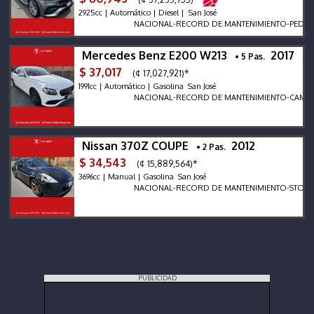
2925cc | Automático | Diesel | San José
NACIONAL-RECORD DE MANTENIMIENTO-PEDIDO E
Mercedes Benz E200 W213
2017
• 5 Pas.
$ 37,017
(¢ 17,027,921)*
1991cc | Automático | Gasolina San José
NACIONAL-RECORD DE MANTENIMIENTO-CAMARA TRE
Nissan 370Z COUPE
2012
• 2 Pas.
$ 34,543
(¢ 15,889,564)*
3696cc | Manual | Gasolina San José
NACIONAL-RECORD DE MANTENIMIENTO-STOCK SIN
PUBLICIDAD