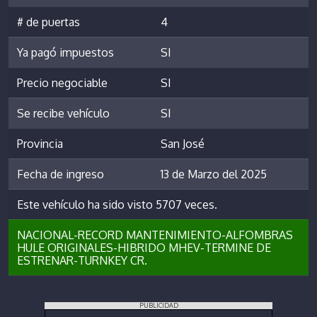
# de puertas
4
Ya pagó impuestos
SI
Precio negociable
SI
Se recibe vehículo
SI
Provincia
San José
Fecha de ingreso
13 de Marzo del 2025
Este vehículo ha sido visto 5707 veces.
NACIONAL-RECORD MANTENIMIENTO-ALFOMBRAS
HULE ORIGINALES-HIBRIDO MHEV-TERMINE DE
ESTRENAR-TURNKEY CR.
PUBLICIDAD