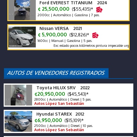
Ford EVEREST TITANIUM 2024
¢ 25,500,000
($55,435)*
2000cc | Automático | Gasolina | 7 pas.
Nissan VERSA 2021
¢ 5,900,000
($12,826)*
1600cc | Manual | Gasolina | 5 pas.
Exc estado pocos kilómetros pintura impecable urge vender mo
Toyota HILUX SRV 2022
¢20,950,000
($45,543)*
2800cc | Automático | Diesel | 5 pas.
Autos López San Sebastián
Hyundai STAREX 2012
¢6,950,000
($15,109)*
2500cc | Automático | Diesel | 10 pas.
Autos López San Sebastián