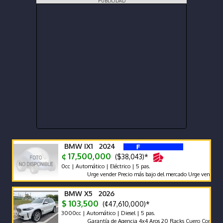
PUBLICIDAD
BMW IX1 2024
¢ 17,500,000
($38,043)*
0cc | Automático | Eléctrico | 5 pas.
Urge vender Precio más bajo del mercado Urge vender
BMW X5 2026
$ 103,500
(¢47,610,000)*
3000cc | Automático | Diesel | 5 pas.
Garantía de Agencia 4x4 Aros 20 Racks Cuero Compuerta El