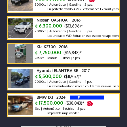
3000cc | Automático | Gasolina | 5 pas.
En perfecto estado AMG Performance Exhaust y sistema de son
Nissan QASHQAI 2016
¢ 6,300,000
($13,696)*
2000cc | Automático | Gasolina | 5 pas.
Las unidades WD Extras en este estado no aparecen con frecue
Kia K2700 2016
¢ 7,750,000
($16,848)*
2665cc | Manual | Diesel | 6 pas.
Hyundai ELANTRA SE 2017
¢ 5,500,000
($11,957)*
2000cc | Automático | Gasolina | 4 pas.
En excelente estado mecanico. Llantas nuevas. Se traspasa de
BMW IX1 2024
¢ 17,500,000
($38,043)*
0cc | Automático | Eléctrico | 5 pas.
Impecable urge vender