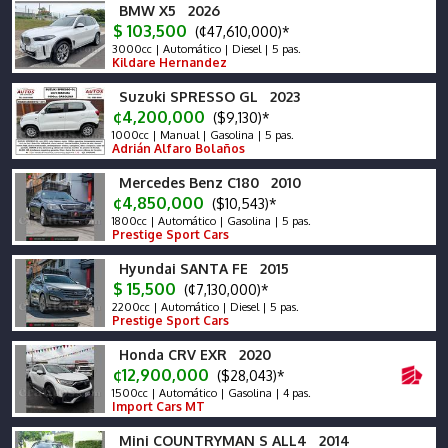
BMW X5 2026
$ 103,500
(¢47,610,000)*
3000cc | Automático | Diesel | 5 pas.
Kildare Hernandez
Suzuki SPRESSO GL 2023
¢4,200,000
($9,130)*
1000cc | Manual | Gasolina | 5 pas.
Adrián Alfaro Bolaños
Mercedes Benz C180 2010
¢4,850,000
($10,543)*
1800cc | Automático | Gasolina | 5 pas.
Prestige Sport Cars
Hyundai SANTA FE 2015
$ 15,500
(¢7,130,000)*
2200cc | Automático | Diesel | 5 pas.
Prestige Sport Cars
Honda CRV EXR 2020
¢12,900,000
($28,043)*
1500cc | Automático | Gasolina | 4 pas.
Import Cars MT
Mini COUNTRYMAN S ALL4 2014