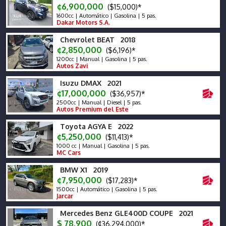
¢6,900,000
($15,000)*
1600cc | Automático | Gasolina | 5 pas.
Dakar Motors S.A.
Chevrolet BEAT 2018
¢2,850,000
($6,196)*
1200cc | Manual | Gasolina | 5 pas.
Autos Zavi
Isuzu DMAX 2021
¢17,000,000
($36,957)*
2500cc | Manual | Diesel | 5 pas.
Autos Premium del Este
Toyota AGYA E 2022
¢5,250,000
($11,413)*
1000 cc | Manual | Gasolina | 5 pas.
MC Cars
BMW X1 2019
¢7,950,000
($17,283)*
1500cc | Automático | Gasolina | 5 pas.
Jarcar
Mercedes Benz GLE400D COUPE 2021
$ 78,900
(¢36,294,000)*