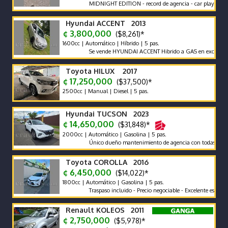
MIDNIGHT EDITION - record de agencia - car play - poco km 
Hyundai ACCENT 2013
¢ 3,800,000
($8,261)*
1600cc | Automático | Híbrido | 5 pas.
Se vende HYUNDAI ACCENT Hibrido a GAS en excelente estado
Toyota HILUX 2017
¢ 17,250,000
($37,500)*
2500cc | Manual | Diesel | 5 pas.
Hyundai TUCSON 2023
¢ 14,650,000
($31,848)*
2000cc | Automático | Gasolina | 5 pas.
Único dueño mantenimiento de agencia con todas las recomen
Toyota COROLLA 2016
¢ 6,450,000
($14,022)*
1800cc | Automático | Gasolina | 5 pas.
Traspaso incluido - Precio negociable - Excelente estado
Renault KOLEOS 2011
¢ 2,750,000
($5,978)*