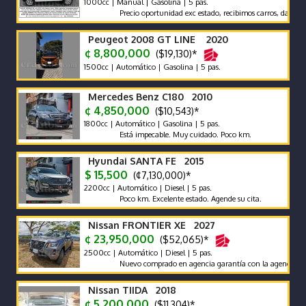
1000cc | Manual | Gasolina | 5 pas.
Precio oportunidad exc estado, recibimos carros, damos garant
Peugeot 2008 GT LINE 2020
¢ 8,800,000
($19,130)*
1500cc | Automático | Gasolina | 5 pas.
Mercedes Benz C180 2010
¢ 4,850,000
($10,543)*
1800cc | Automático | Gasolina | 5 pas.
Está impecable. Muy cuidado. Poco km.
Hyundai SANTA FE 2015
$ 15,500
(¢7,130,000)*
2200cc | Automático | Diesel | 5 pas.
Poco km. Excelente estado. Agende su cita.
Nissan FRONTIER XE 2027
¢ 23,950,000
($52,065)*
2500cc | Automático | Diesel | 5 pas.
Nuevo comprado en agencia garantía con la agencia se recibe 
Nissan TIIDA 2018
¢ 5,200,000
($11,304)*