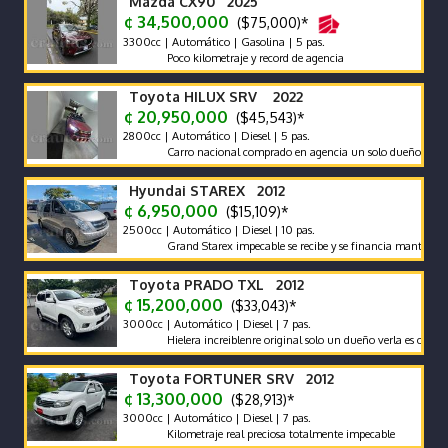
Mazda CX90 2025
¢ 34,500,000
($75,000)*
3300cc | Automático | Gasolina | 5 pas.
Poco kilometraje y record de agencia
Toyota HILUX SRV 2022
¢ 20,950,000
($45,543)*
2800cc | Automático | Diesel | 5 pas.
Carro nacional comprado en agencia un solo dueño récord y ma
Hyundai STAREX 2012
¢ 6,950,000
($15,109)*
2500cc | Automático | Diesel | 10 pas.
Grand Starex impecable se recibe y se financia mantenimiento 
Toyota PRADO TXL 2012
¢ 15,200,000
($33,043)*
3000cc | Automático | Diesel | 7 pas.
Hielera increiblenre original solo un dueño verla es comprarla
Toyota FORTUNER SRV 2012
¢ 13,300,000
($28,913)*
3000cc | Automático | Diesel | 7 pas.
Kilometraje real preciosa totalmente impecable