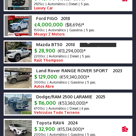
2925cc | Automático | Diesel | 5 pas.
Luxury Car
Ford FIGO 2018
¢4,000,000
($8,696)*
1500cc | Automático | Gasolina | 5 pas.
Moacyr Z Motors
Mazda BT50 2018
$ 28,900
(¢13,294,000)*
2200cc | Automático | Diesel | 5 pas.
Raúl Thompson
Land Rover RANGE ROVER SPORT 2023
$ 129,000
(¢59,340,000)*
3000cc | Automático | Gasolina | 5 pas.
Autos Abre
Dodge/RAM 2500 LARAMIE 2025
$ 116,000
(¢53,360,000)*
6700cc | Automático | Diesel | 6 pas.
Vehículos Todo Terreno
Toyota RAV4 2024
$ 32,900
(¢15,134,000)*
2000cc | Automático | Gasolina | 5 pas.