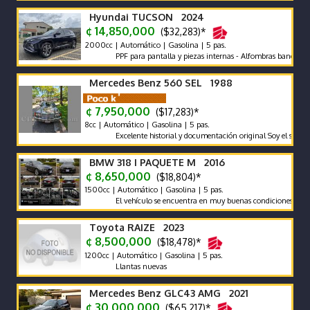
Hyundai TUCSON 2024
¢ 14,850,000
($32,283)*
2000cc | Automático | Gasolina | 5 pas.
PPF para pantalla y piezas internas - Alfombras bandeja - pola
Mercedes Benz 560 SEL 1988
¢ 7,950,000
($17,283)*
8cc | Automático | Gasolina | 5 pas.
Excelente historial y documentación original Soy el segundo pro
BMW 318 I PAQUETE M 2016
¢ 8,650,000
($18,804)*
1500cc | Automático | Gasolina | 5 pas.
El vehículo se encuentra en muy buenas condiciones tanto mecá
Toyota RAIZE 2023
¢ 8,500,000
($18,478)*
1200cc | Automático | Gasolina | 5 pas.
Llantas nuevas
Mercedes Benz GLC43 AMG 2021
¢ 30,000,000
($65,217)*