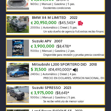
1600cc | Manual | Gasolina | 5 pas.
Excelentes condiciones
BMW X4 M LIMITED 2022
¢ 20,950,000
($45,543)*
2000cc | Automático | Diesel | 5 pas.
Un solo dueño de agencia full extras recibo financió manten
Suzuki APV 2007
¢ 3,900,000
($8,478)*
1500cc | Manual | Gasolina | 2 pas.
Disponible para revisión y prueba previa coordinación.
Mitsubishi L200 SPORTERO DID 2018
$ 31,500
(¢14,490,000)*
2400cc | Automático | Diesel | 4 pas.
PRECIO EN DOLARES, VERSION NACIONAL, EXCELENTES
Suzuki SPRESSO 2023
¢ 3,975,000
($8,641)*
1000cc | Manual | Gasolina | 5 pas.
Se recibe vehículo de menor valor
Land Rover EVOQUE SE 2022