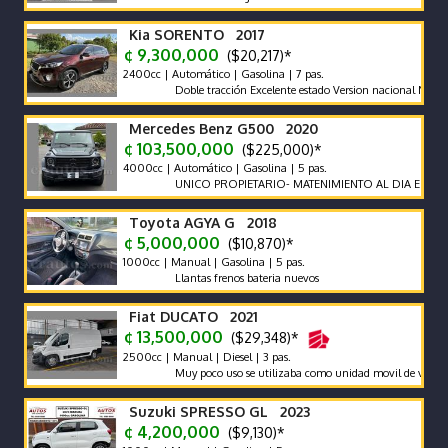
Kia SORENTO 2017
¢ 9,300,000
($20,217)*
2400cc | Automático | Gasolina | 7 pas.
Doble tracción Excelente estado Version nacional Nada que ha
Mercedes Benz G500 2020
¢ 103,500,000
($225,000)*
4000cc | Automático | Gasolina | 5 pas.
UNICO PROPIETARIO- MATENIMIENTO AL DIA EN AGENCI
Toyota AGYA G 2018
¢ 5,000,000
($10,870)*
1000cc | Manual | Gasolina | 5 pas.
Llantas frenos bateria nuevos
Fiat DUCATO 2021
¢ 13,500,000
($29,348)*
2500cc | Manual | Diesel | 3 pas.
Muy poco uso se utilizaba como unidad movil de video
Suzuki SPRESSO GL 2023
¢ 4,200,000
($9,130)*