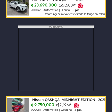
¢ 23,690,000
($51,500)*
2000cc | Automático | Híbrido | 5 pas.
Record Agencia excelente estado lo tengo en belen heredia
PUBLICIDAD
Nissan QASHQAI MIDNIGHT EDITION 2021
¢ 9,750,000
($21,196)*
2000cc | Automático | Gasolina | 5 pas.