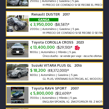
2500cc | Automático | Gasolina | 5 pas.
!!! PRECIO DE CONTADO SI SE RECIBE EL PRECIO VARIA !!!
Renault DUSTER 2017
¢ 3,950,000
($8,587)*
2000cc | Automático | Gasolina | 5 pas.
!!!! PRECIO DE CONTADO SI SE RECIBE O SE FINANCIA EL P
Toyota COROLLA CROSS 2023
¢ 13,400,000
($29,130)*
1800cc | Automático | Híbrido | 5 pas.
Único dueño - se vende por viaje - escucho ofertas
Suzuki VITARA PLUS GL 2016
$ 18,200
(¢8,372,000)*
1600cc | Automático | Gasolina | 5 pas.
GL PLUS, VENTANAS ELECTRICAS, AC, MODOS DE MANEJO,
Toyota RAV4 SPORT 2007
¢ 5,800,000
($12,609)*
3500cc | Automático | Híbrido | 5 pas.
ENGLISH SPOKEN, IG: ZMOTORSCR FB: Z MOTORS. Contác