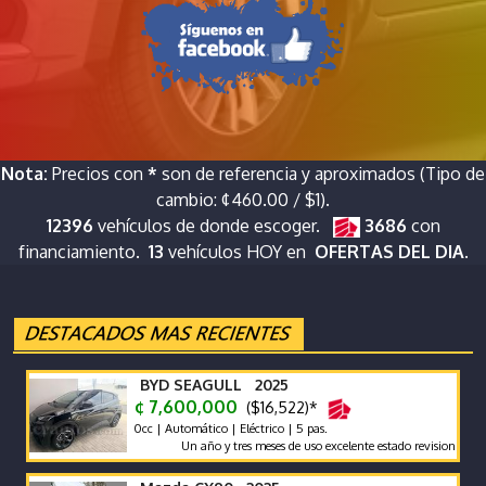
Nota:
Precios con
*
son de referencia y aproximados (Tipo de
cambio: ¢460.00 / $1).
12396
vehículos de donde escoger.
3686
con
financiamiento.
13
vehículos HOY en
OFERTAS DEL DIA.
BYD SEAGULL 2025
¢ 7,600,000
($16,522)*
0cc | Automático | Eléctrico | 5 pas.
Un año y tres meses de uso excelente estado revision reciente g