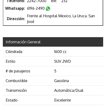
Teléfono:
2242-7000
ext
232
Whatsapp:
6196-2490
Frente al Hospital Mexico, La Uruca. San
Dirección:
José
Información General
Cilindrada
1600 cc
Estilo
SUV 2WD
# de pasajeros
5
Combustible
Gasolina
Transmisión
Automática/Dual
Estado
Excelente