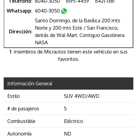
Teléfono:
6040-3050
6195-4459
6421-1381
Whatsapp:
6040-3050
Santo Domingo, de la Basílica 200 mts
Norte y 200 mts Este / San Francisco,
Dirección:
detrás de Wal-Mart. Contiguo Gasolinera
NASA
1
miembros de Micrautos tienen este vehículo en sus
favoritos.
Información General
Estilo
SUV 4WD/AWD
# de pasajeros
5
Combustible
Eléctrico
Autonomía
ND