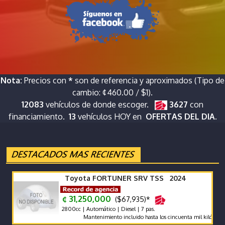
Nota:
Precios con
*
son de referencia y aproximados (Tipo de
cambio: ¢460.00 / $1).
12083
vehículos de donde escoger.
3627
con
financiamiento.
13
vehículos HOY en
OFERTAS DEL DIA.
Toyota FORTUNER SRV TSS 2024
¢ 31,250,000
($67,935)*
2800cc | Automático | Diesel | 7 pas.
Mantenimiento incluido hasta los cincuenta mil kilómetros. Re