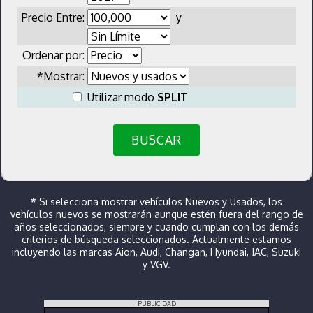
Precio Entre:
y
Ordenar por:
*Mostrar:
Utilizar modo
SPLIT
BUSCAR
*
Si selecciona mostrar vehículos Nuevos y Usados, los
vehículos nuevos se mostrarán aunque estén fuera del rango de
años seleccionados, siempre y cuando cumplan con los demás
criterios de búsqueda seleccionados. Actualmente estamos
incluyendo las marcas Aion, Audi, Changan, Hyundai, JAC, Suzuki
y VGV.
PUBLICIDAD