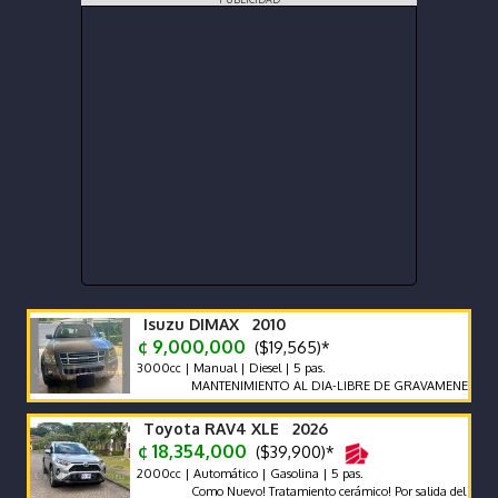
Isuzu DIMAX 2010
¢ 9,000,000
($19,565)*
3000cc | Manual | Diesel | 5 pas.
MANTENIMIENTO AL DIA-LIBRE DE GRAVAMENES-LLANTAS
Toyota RAV4 XLE 2026
¢ 18,354,000
($39,900)*
2000cc | Automático | Gasolina | 5 pas.
Como Nuevo! Tratamiento cerámico! Por salida del país no se 