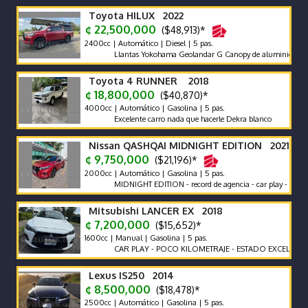
Toyota HILUX 2022
¢ 22,500,000
($48,913)*
2400cc | Automático | Diesel | 5 pas.
Llantas Yokohama Geolandar G Canopy de aluminio Snorkel Ra
Toyota 4 RUNNER 2018
¢ 18,800,000
($40,870)*
4000cc | Automático | Gasolina | 5 pas.
Excelente carro nada que hacerle Dekra blanco
Nissan QASHQAI MIDNIGHT EDITION 2021
¢ 9,750,000
($21,196)*
2000cc | Automático | Gasolina | 5 pas.
MIDNIGHT EDITION - record de agencia - car play - poco km u
Mitsubishi LANCER EX 2018
¢ 7,200,000
($15,652)*
1600cc | Manual | Gasolina | 5 pas.
CAR PLAY - POCO KILOMETRAJE - ESTADO EXCELENTE -
Lexus IS250 2014
¢ 8,500,000
($18,478)*
2500cc | Automático | Gasolina | 5 pas.