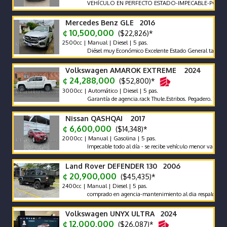
VEHÍCULO EN PERFECTO ESTADO-IMPECABLE-POCO KILO
Mercedes Benz GLE 2016
¢ 10,500,000
($22,826)*
2500cc | Manual | Diesel | 5 pas.
Diésel muy Económico Excelente Estado General tapicería exce
Volkswagen AMAROK EXTREME 2024
¢ 24,288,000
($52,800)*
3000cc | Automático | Diesel | 5 pas.
Garantía de agencia.rack Thule.Estribos. Pegadero. Tapa Rígida
Nissan QASHQAI 2017
¢ 6,600,000
($14,348)*
2000cc | Manual | Gasolina | 5 pas.
Impecable todo al día - se recibe vehículo menor valor garantía 
Land Rover DEFENDER 130 2006
¢ 20,900,000
($45,435)*
2400cc | Manual | Diesel | 5 pas.
comprado en agencia-mantenimiento al dia respaldo -pocos ki
Volkswagen UNYX ULTRA 2024
¢ 12,000,000
($26,087)*