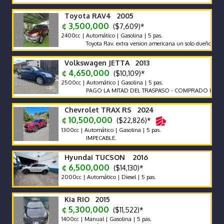
Toyota RAV4 2005
¢ 3,500,000
($7,609)*
2400cc | Automático | Gasolina | 5 pas.
Toyota Rav. extra version americana un solo dueño.
Volkswagen JETTA 2013
¢ 4,650,000
($10,109)*
2500cc | Automático | Gasolina | 5 pas.
PAGO LA MITAD DEL TRASPASO - COMPRADO EN CR
Chevrolet TRAX RS 2024
¢ 10,500,000
($22,826)*
1300cc | Automático | Gasolina | 5 pas.
IMPECABLE.
Hyundai TUCSON 2016
¢ 6,500,000
($14,130)*
2000cc | Automático | Diesel | 5 pas.
Kia RIO 2015
¢ 5,300,000
($11,522)*
1400cc | Manual | Gasolina | 5 pas.