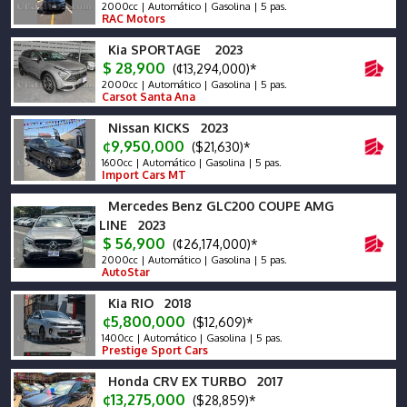
2000cc | Automático | Gasolina | 5 pas.
RAC Motors
Kia SPORTAGE 2023
$ 28,900
(¢13,294,000)*
2000cc | Automático | Gasolina | 5 pas.
Carsot Santa Ana
Nissan KICKS 2023
¢9,950,000
($21,630)*
1600cc | Automático | Gasolina | 5 pas.
Import Cars MT
Mercedes Benz GLC200 COUPE AMG
LINE 2023
$ 56,900
(¢26,174,000)*
2000cc | Automático | Gasolina | 5 pas.
AutoStar
Kia RIO 2018
¢5,800,000
($12,609)*
1400cc | Automático | Gasolina | 5 pas.
Prestige Sport Cars
Honda CRV EX TURBO 2017
¢13,275,000
($28,859)*