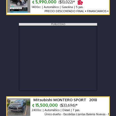
¢ 5,990,000
($13,022)*
1400cc | Automático | Gasolina | 5 pas.
PRECIO DESCONTADO FINAL • FINANCIAMOS • RECIBIM
PUBLICIDAD
Mitsubishi MONTERO SPORT 2018
¢ 15,500,000
($33,696)*
2400cc | Automático | Diesel | 7 pas.
Único dueño - Escobillas Llantas Bateria Nuevas - Recor de A