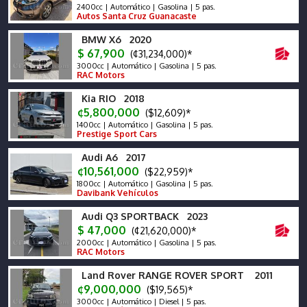
2400cc | Automático | Gasolina | 5 pas.
Autos Santa Cruz Guanacaste
BMW X6 2020
$ 67,900
(¢31,234,000)*
3000cc | Automático | Gasolina | 5 pas.
RAC Motors
Kia RIO 2018
¢5,800,000
($12,609)*
1400cc | Automático | Gasolina | 5 pas.
Prestige Sport Cars
Audi A6 2017
¢10,561,000
($22,959)*
1800cc | Automático | Gasolina | 5 pas.
Davibank Vehículos
Audi Q3 SPORTBACK 2023
$ 47,000
(¢21,620,000)*
2000cc | Automático | Gasolina | 5 pas.
RAC Motors
Land Rover RANGE ROVER SPORT 2011
¢9,000,000
($19,565)*
3000cc | Automático | Diesel | 5 pas.