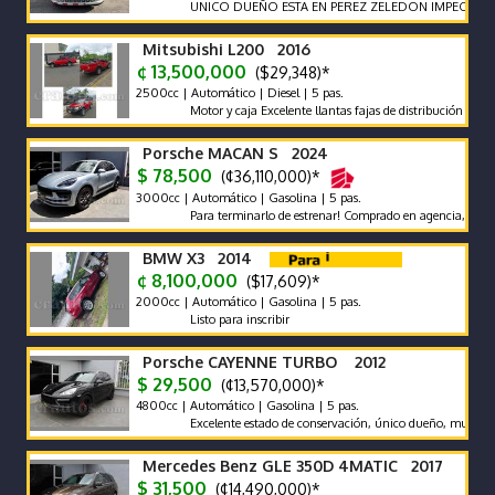
UNICO DUEÑO ESTA EN PEREZ ZELEDON IMPECABLE VEH
Mitsubishi L200 2016
¢ 13,500,000
($29,348)*
2500cc | Automático | Diesel | 5 pas.
Motor y caja Excelente llantas fajas de distribución y bateri
Porsche MACAN S 2024
$ 78,500
(¢36,110,000)*
3000cc | Automático | Gasolina | 5 pas.
Para terminarlo de estrenar! Comprado en agencia, único dueñ
BMW X3 2014
¢ 8,100,000
($17,609)*
2000cc | Automático | Gasolina | 5 pas.
Listo para inscribir
Porsche CAYENNE TURBO 2012
$ 29,500
(¢13,570,000)*
4800cc | Automático | Gasolina | 5 pas.
Excelente estado de conservación, único dueño, muy bajo km, 
Mercedes Benz GLE 350D 4MATIC 2017
$ 31,500
(¢14,490,000)*