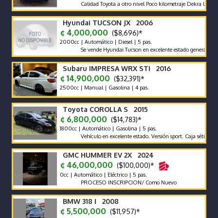
Calidad Toyota a otro nivel Poco kilometraje Dekra limpio Ful
Hyundai TUCSON JX 2006
¢ 4,000,000
($8,696)*
2000cc | Automático | Diesel | 5 pas.
Se vende Hyundai Tucson en excelente estado general. Buena Pi
Subaru IMPRESA WRX STI 2016
¢ 14,900,000
($32,391)*
2500cc | Manual | Gasolina | 4 pas.
Toyota COROLLA S 2015
¢ 6,800,000
($14,783)*
1800cc | Automático | Gasolina | 5 pas.
Vehículo en excelente estado. Versión sport. Caja sétima
GMC HUMMER EV 2X 2024
¢ 46,000,000
($100,000)*
0cc | Automático | Eléctrico | 5 pas.
PROCESO INSCRIPCION/ Como Nuevo
BMW 318 I 2008
¢ 5,500,000
($11,957)*