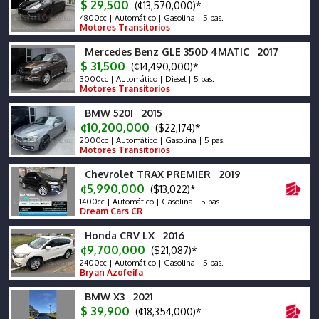
$ 29,500
(¢13,570,000)*
4800cc | Automático | Gasolina | 5 pas.
Motores Transitorios
Mercedes Benz GLE 350D 4MATIC 2017
$ 31,500
(¢14,490,000)*
3000cc | Automático | Diesel | 5 pas.
Motores Transitorios
BMW 520I 2015
¢10,200,000
($22,174)*
2000cc | Automático | Gasolina | 5 pas.
Motores Transitorios
Chevrolet TRAX PREMIER 2019
¢5,990,000
($13,022)*
1400cc | Automático | Gasolina | 5 pas.
Dream Cars CR
Honda CRV LX 2016
¢9,700,000
($21,087)*
2400cc | Automático | Gasolina | 5 pas.
Bryan Azofeifa
BMW X3 2021
$ 39,900
(¢18,354,000)*