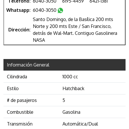
Teléfono:
6040-3050
6195-4459
6421-1381
Whatsapp:
6040-3050
Santo Domingo, de la Basílica 200 mts
Norte y 200 mts Este / San Francisco,
Dirección:
detrás de Wal-Mart. Contiguo Gasolinera
NASA
Información General
Cilindrada
1000 cc
Estilo
Hatchback
# de pasajeros
5
Combustible
Gasolina
Transmisión
Automática/Dual