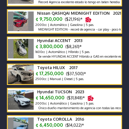
Record Agencia excelente estado lo tengo en belen heredia
Nissan QASHQAI MIDNIGHT EDITION 2021
¢ 9,750,000
($21,196)*
2000cc | Automático | Gasolina | 5 pas.
MIDNIGHT EDITION - record de agencia - car play - poco km un solo 
Hyundai ACCENT 2013
¢ 3,800,000
($8,261)*
1600cc | Automático | Híbrido | 5 pas.
Se vende HYUNDAI ACCENT Hibrido a GAS en excelente estado Precio 
Toyota HILUX 2017
¢ 17,250,000
($37,500)*
2500cc | Manual | Diesel | 5 pas.
Hyundai TUCSON 2023
¢ 14,650,000
($31,848)*
2000cc | Automático | Gasolina | 5 pas.
Único dueño mantenimiento de agencia con todas las recomendaciones
Toyota COROLLA 2016
¢ 6,450,000
($14,022)*