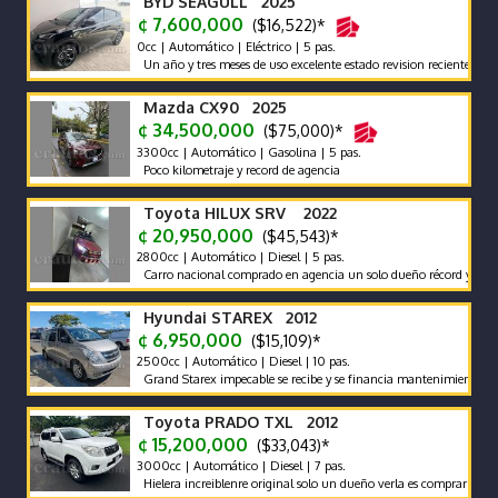
BYD SEAGULL 2025
¢ 7,600,000
($16,522)*
0cc | Automático | Eléctrico | 5 pas.
Un año y tres meses de uso excelente estado revision reciente garantias
Mazda CX90 2025
¢ 34,500,000
($75,000)*
3300cc | Automático | Gasolina | 5 pas.
Poco kilometraje y record de agencia
Toyota HILUX SRV 2022
¢ 20,950,000
($45,543)*
2800cc | Automático | Diesel | 5 pas.
Carro nacional comprado en agencia un solo dueño récord y mantenimie
Hyundai STAREX 2012
¢ 6,950,000
($15,109)*
2500cc | Automático | Diesel | 10 pas.
Grand Starex impecable se recibe y se financia mantenimiento prevent
Toyota PRADO TXL 2012
¢ 15,200,000
($33,043)*
3000cc | Automático | Diesel | 7 pas.
Hielera increiblenre original solo un dueño verla es comprarla