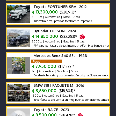
Toyota FORTUNER SRV 2012
¢ 13,300,000
($28,913)*
3000cc | Automático | Diesel | 7 pas.
Kilometraje real preciosa totalmente impecable
Hyundai TUCSON 2024
¢ 14,850,000
($32,283)*
2000cc | Automático | Gasolina | 5 pas.
PPF para pantalla y piezas internas - Alfombras bandeja - polarizado s
Mercedes Benz 560 SEL 1988
¢ 7,950,000
($17,283)*
8cc | Automático | Gasolina | 5 pas.
Excelente historial y documentación original Soy el segundo propietario
BMW 318 I PAQUETE M 2016
¢ 8,650,000
($18,804)*
1500cc | Automático | Gasolina | 5 pas.
El vehículo se encuentra en muy buenas condiciones tanto mecánicas c
Toyota RAIZE 2023
¢ 8,500,000
($18,478)*