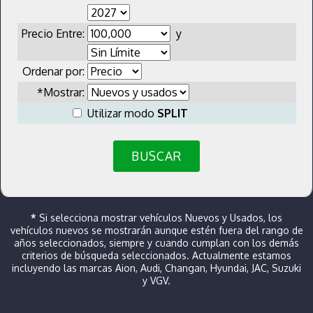
Precio Entre:
y
Ordenar por:
*Mostrar:
Utilizar modo
SPLIT
BUSCAR
*
Si selecciona mostrar vehículos Nuevos y Usados, los
vehículos nuevos se mostrarán aunque estén fuera del rango de
años seleccionados, siempre y cuando cumplan con los demás
criterios de búsqueda seleccionados. Actualmente estamos
incluyendo las marcas Aion, Audi, Changan, Hyundai, JAC, Suzuki
y VGV.