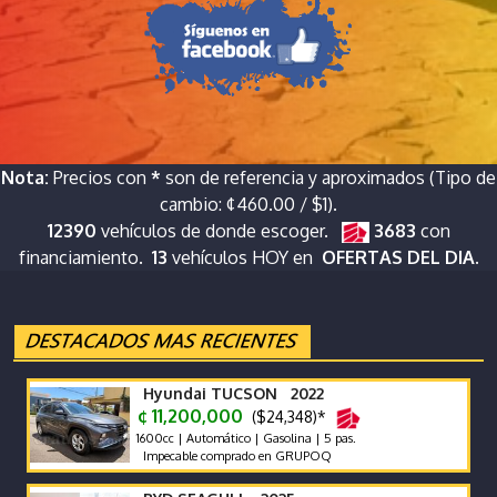
Nota:
Precios con
*
son de referencia y aproximados (Tipo de
cambio: ¢460.00 / $1).
12390
vehículos de donde escoger.
3683
con
financiamiento.
13
vehículos HOY en
OFERTAS DEL DIA.
Hyundai TUCSON 2022
¢ 11,200,000
($24,348)*
1600cc | Automático | Gasolina | 5 pas.
Impecable comprado en GRUPOQ