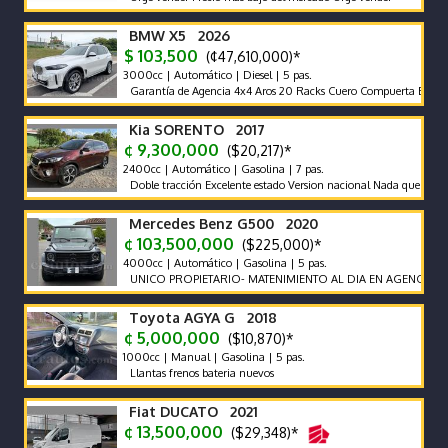
BMW X5 2026
$ 103,500
(¢47,610,000)*
3000cc | Automático | Diesel | 5 pas.
Garantía de Agencia 4x4 Aros 20 Racks Cuero Compuerta Eléctrica 
Kia SORENTO 2017
¢ 9,300,000
($20,217)*
2400cc | Automático | Gasolina | 7 pas.
Doble tracción Excelente estado Version nacional Nada que hacerle
Mercedes Benz G500 2020
¢ 103,500,000
($225,000)*
4000cc | Automático | Gasolina | 5 pas.
UNICO PROPIETARIO- MATENIMIENTO AL DIA EN AGENCIA
Toyota AGYA G 2018
¢ 5,000,000
($10,870)*
1000cc | Manual | Gasolina | 5 pas.
Llantas frenos bateria nuevos
Fiat DUCATO 2021
¢ 13,500,000
($29,348)*