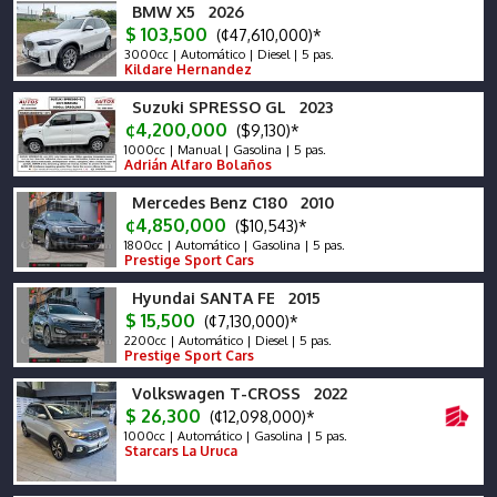
BMW X5 2026
$ 103,500
(¢47,610,000)*
3000cc | Automático | Diesel | 5 pas.
Kildare Hernandez
Suzuki SPRESSO GL 2023
¢4,200,000
($9,130)*
1000cc | Manual | Gasolina | 5 pas.
Adrián Alfaro Bolaños
Mercedes Benz C180 2010
¢4,850,000
($10,543)*
1800cc | Automático | Gasolina | 5 pas.
Prestige Sport Cars
Hyundai SANTA FE 2015
$ 15,500
(¢7,130,000)*
2200cc | Automático | Diesel | 5 pas.
Prestige Sport Cars
Volkswagen T-CROSS 2022
$ 26,300
(¢12,098,000)*
1000cc | Automático | Gasolina | 5 pas.
Starcars La Uruca