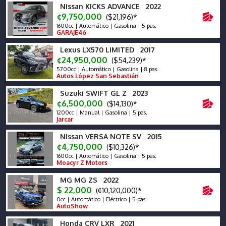
Nissan KICKS ADVANCE 2022
¢9,750,000
($21,196)*
1600cc | Automático | Gasolina | 5 pas.
GARAJE46
Lexus LX570 LIMITED 2017
¢24,950,000
($54,239)*
5700cc | Automático | Gasolina | 8 pas.
Autos López San Sebastián
Suzuki SWIFT GL Z 2023
¢6,500,000
($14,130)*
1200cc | Manual | Gasolina | 5 pas.
Jarcar
Nissan VERSA NOTE SV 2015
¢4,750,000
($10,326)*
1600cc | Automático | Gasolina | 5 pas.
Moacyr Z Motors
MG MG ZS 2022
$ 22,000
(¢10,120,000)*
0cc | Automático | Eléctrico | 5 pas.
AutoShow
Honda CRV LXR 2021