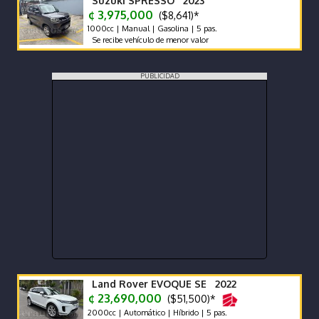
Suzuki SPRESSO 2023
¢ 3,975,000
($8,641)*
1000cc | Manual | Gasolina | 5 pas.
Se recibe vehículo de menor valor
PUBLICIDAD
Land Rover EVOQUE SE 2022
¢ 23,690,000
($51,500)*
2000cc | Automático | Híbrido | 5 pas.