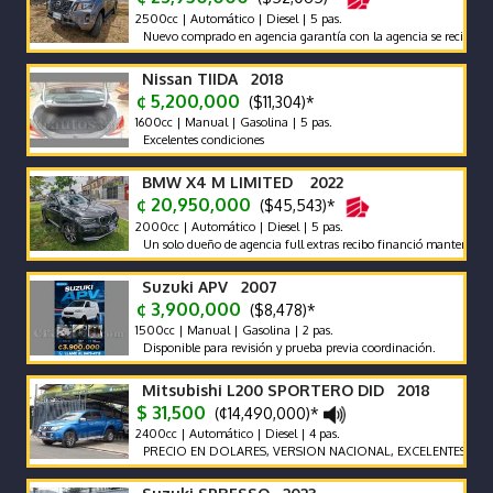
2500cc | Automático | Diesel | 5 pas.
Nuevo comprado en agencia garantía con la agencia se recibe y se fina
Nissan TIIDA 2018
¢ 5,200,000
($11,304)*
1600cc | Manual | Gasolina | 5 pas.
Excelentes condiciones
BMW X4 M LIMITED 2022
¢ 20,950,000
($45,543)*
2000cc | Automático | Diesel | 5 pas.
Un solo dueño de agencia full extras recibo financió mantenimiento f
Suzuki APV 2007
¢ 3,900,000
($8,478)*
1500cc | Manual | Gasolina | 2 pas.
Disponible para revisión y prueba previa coordinación.
Mitsubishi L200 SPORTERO DID 2018
$ 31,500
(¢14,490,000)*
2400cc | Automático | Diesel | 4 pas.
PRECIO EN DOLARES, VERSION NACIONAL, EXCELENTES CONDIC