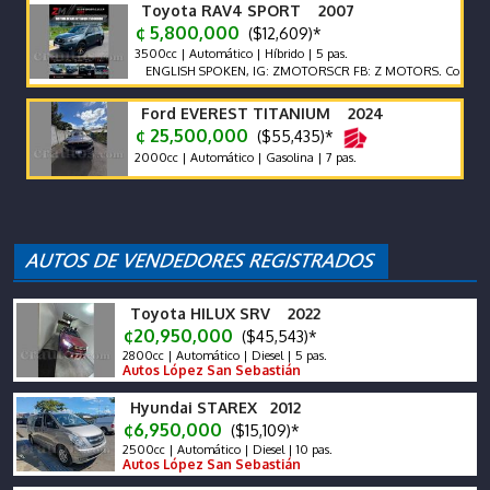
Toyota RAV4 SPORT 2007
¢ 5,800,000
($12,609)*
3500cc | Automático | Híbrido | 5 pas.
ENGLISH SPOKEN, IG: ZMOTORSCR FB: Z MOTORS. Contáctenos x
Ford EVEREST TITANIUM 2024
¢ 25,500,000
($55,435)*
2000cc | Automático | Gasolina | 7 pas.
Toyota HILUX SRV 2022
¢20,950,000
($45,543)*
2800cc | Automático | Diesel | 5 pas.
Autos López San Sebastián
Hyundai STAREX 2012
¢6,950,000
($15,109)*
2500cc | Automático | Diesel | 10 pas.
Autos López San Sebastián