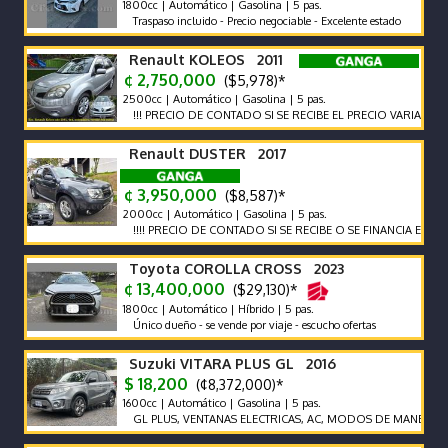
1800cc | Automático | Gasolina | 5 pas.
Traspaso incluido - Precio negociable - Excelente estado
Renault KOLEOS 2011
¢ 2,750,000
($5,978)*
2500cc | Automático | Gasolina | 5 pas.
!!! PRECIO DE CONTADO SI SE RECIBE EL PRECIO VARIA !!!
Renault DUSTER 2017
¢ 3,950,000
($8,587)*
2000cc | Automático | Gasolina | 5 pas.
!!!! PRECIO DE CONTADO SI SE RECIBE O SE FINANCIA EL PRECIO VA
Toyota COROLLA CROSS 2023
¢ 13,400,000
($29,130)*
1800cc | Automático | Híbrido | 5 pas.
Único dueño - se vende por viaje - escucho ofertas
Suzuki VITARA PLUS GL 2016
$ 18,200
(¢8,372,000)*
1600cc | Automático | Gasolina | 5 pas.
GL PLUS, VENTANAS ELECTRICAS, AC, MODOS DE MANEJO, BT, ALL