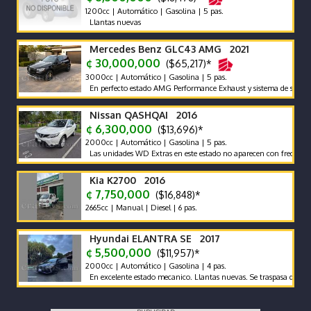
1200cc | Automático | Gasolina | 5 pas.
Llantas nuevas
Mercedes Benz GLC43 AMG 2021
¢ 30,000,000
($65,217)*
3000cc | Automático | Gasolina | 5 pas.
En perfecto estado AMG Performance Exhaust y sistema de sonido Burm
Nissan QASHQAI 2016
¢ 6,300,000
($13,696)*
2000cc | Automático | Gasolina | 5 pas.
Las unidades WD Extras en este estado no aparecen con frecuencia
Kia K2700 2016
¢ 7,750,000
($16,848)*
2665cc | Manual | Diesel | 6 pas.
Hyundai ELANTRA SE 2017
¢ 5,500,000
($11,957)*
2000cc | Automático | Gasolina | 4 pas.
En excelente estado mecanico. Llantas nuevas. Se traspasa deuda de G