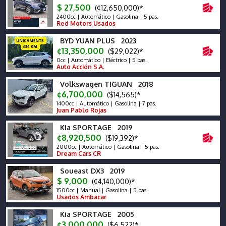
$ 27,500
(¢12,650,000)*
2400cc | Automático | Gasolina | 5 pas.
Red Motors Usados
BYD YUAN PLUS 2023
¢13,350,000
($29,022)*
0cc | Automático | Eléctrico | 5 pas.
Auto Acción S.A.
Volkswagen TIGUAN 2018
¢6,700,000
($14,565)*
1400cc | Automático | Gasolina | 7 pas.
Juan Pablo Rojas
Kia SPORTAGE 2019
¢8,920,500
($19,392)*
2000cc | Automático | Gasolina | 5 pas.
Dream Cars CR
Soueast DX3 2019
$ 9,000
(¢4,140,000)*
1500cc | Manual | Gasolina | 5 pas.
Usados Ambacar
Kia SPORTAGE 2005
¢3,000,000
($6,522)*