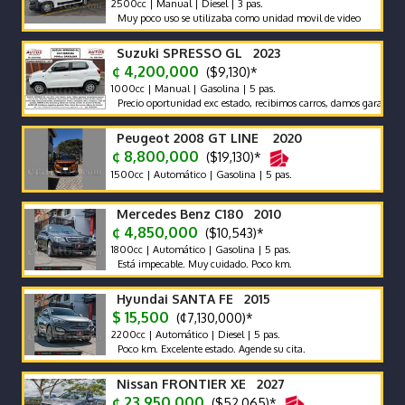
2500cc | Manual | Diesel | 3 pas.
Muy poco uso se utilizaba como unidad movil de video
Suzuki SPRESSO GL 2023
¢ 4,200,000
($9,130)*
1000cc | Manual | Gasolina | 5 pas.
Precio oportunidad exc estado, recibimos carros, damos garantia, ganga
Peugeot 2008 GT LINE 2020
¢ 8,800,000
($19,130)*
1500cc | Automático | Gasolina | 5 pas.
Mercedes Benz C180 2010
¢ 4,850,000
($10,543)*
1800cc | Automático | Gasolina | 5 pas.
Está impecable. Muy cuidado. Poco km.
Hyundai SANTA FE 2015
$ 15,500
(¢7,130,000)*
2200cc | Automático | Diesel | 5 pas.
Poco km. Excelente estado. Agende su cita.
Nissan FRONTIER XE 2027
¢ 23,950,000
($52,065)*