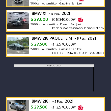
1500cc | Automático | Gasolina San José
BMW X1
2021
• 5 Pas.
$ 29,000
(¢ 13,340,000)*
2000cc | Automático | Diesel | San José
PRECIO MAS TRASPASO. DISPONIBLE EN SUCU
BMW 218 PAQUETE M
2021
• 5 Pas.
$ 29,500
(¢ 13,570,000)*
1500cc | Automático | Gasolina San José
EXCELENTE ESTADO, CITA PREVIA, .AUTOPREM
PUBLICIDAD
BMW 218I
2021
• 5 Pas.
$ 29,500
(¢ 13,570,000)*