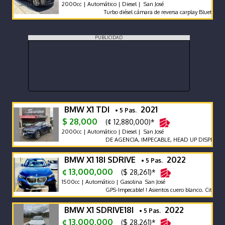
2000cc | Automático | Diesel | San José
Turbo diésel cámara de reversa carplay Bluetooth ai
PUBLICIDAD
BMW X1 TDI
2021
• 5 Pas.
$ 28,000
(¢ 12,880,000)*
2000cc | Automático | Diesel | San José
DE AGENCIA, IMPECABLE, HEAD UP DISPLAY
BMW X1 18I SDRIVE
2022
• 5 Pas.
¢ 13,000,000
($ 28,261)*
1500cc | Automático | Gasolina San José
GPS-Impecable! ! Asientos cuero blanco. Cita previ
BMW X1 SDRIVE18I
2022
• 5 Pas.
¢ 13,000,000
($ 28,261)*