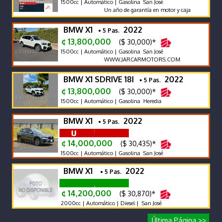
1500cc | Automático | Gasolina San José
Un año de garantía en motor y caja
BMW X1
2022
• 5 Pas.
¢ 13,800,000
($ 30,000)*
1500cc | Automático | Gasolina San José
WWW.JARCARMOTORS.COM
BMW X1 SDRIVE 18I
2022
• 5 Pas.
¢ 13,800,000
($ 30,000)*
1500cc | Automático | Gasolina Heredia
BMW X1
2022
• 5 Pas.
¢ 14,000,000
($ 30,435)*
1500cc | Automático | Gasolina San José
BMW X1
2022
• 5 Pas.
¢ 14,200,000
($ 30,870)*
2000cc | Automático | Diesel | San José
Última Página >>