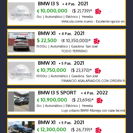
BMW I3 S
2021
• 4 Pas.
¢ 10,000,000
($ 21,739)*
0cc | Automático | Eléctrico | Heredia
Vehiculo como nuevo - Excelente opcion en electri
BMW X1
2021
• 4 Pas.
$ 22,500
(¢ 10,350,000)*
1500cc | Automático | Gasolina San José
TODO TERRENO
BMW X1
2021
• 5 Pas.
¢ 10,750,000
($ 23,370)*
1000cc | Automático | Gasolina San José
FINANCIO ASALARIADOS CON ORDEN PATRONA
BMW I3 S SPORT
2022
• 4 Pas.
¢ 10,900,000
($ 23,696)*
0cc | Automático | Eléctrico | Heredia
Lujo urbano BMW-Maneja con clase tecnología y esti
BMW X1
2021
• 5 Pas.
¢ 12,300,000
($ 26,739)*