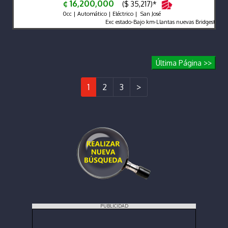
¢ 16,200,000
($ 35,217)*
0cc | Automático | Eléctrico | San José
Exc estado-Bajo km-Llantas nuevas Bridgestone-As
Última Página >>
1
2
3
>
PUBLICIDAD