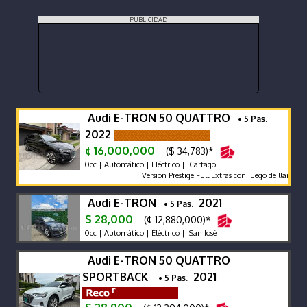
PUBLICIDAD
Audi E-TRON 50 QUATTRO
• 5 Pas.
2022
¢ 16,000,000
($ 34,783)*
0cc | Automático | Eléctrico | Cartago
Version Prestige Full Extras con juego de llantas 
Audi E-TRON
2021
• 5 Pas.
$ 28,000
(¢ 12,880,000)*
0cc | Automático | Eléctrico | San José
Audi E-TRON 50 QUATTRO
SPORTBACK
2021
• 5 Pas.