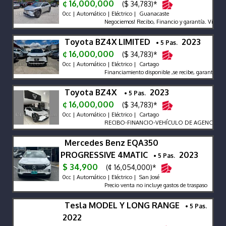
¢ 16,000,000
($ 34,783)*
0cc | Automático | Eléctrico | Guanacaste
Negociemos! Recibo, Financio y garantía. Visíten
Toyota BZ4X LIMITED
2023
• 5 Pas.
¢ 16,000,000
($ 34,783)*
0cc | Automático | Eléctrico | Cartago
Financiamiento disponible ,se recibe, garantía y r
Toyota BZ4X
2023
• 5 Pas.
¢ 16,000,000
($ 34,783)*
0cc | Automático | Eléctrico | Cartago
RECIBO-FINANCIO-VEHÍCULO DE AGENCIA-GAR
Mercedes Benz EQA350
PROGRESSIVE 4MATIC
2023
• 5 Pas.
$ 34,900
(¢ 16,054,000)*
0cc | Automático | Eléctrico | San José
Precio venta no incluye gastos de traspaso
Tesla MODEL Y LONG RANGE
• 5 Pas.
2022