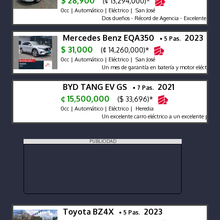
$ 28,900
(¢ 13,294,000)*
0cc | Automático | Eléctrico | San José
Dos dueños - Récord de Agencia - Excelente Estado
Mercedes Benz EQA350
2023
• 5 Pas.
$ 31,000
(¢ 14,260,000)*
0cc | Automático | Eléctrico | San José
Un mes de garantía en batería y motor eléctrico
BYD TANG EV GS
2021
• 7 Pas.
¢ 15,500,000
($ 33,696)*
0cc | Automático | Eléctrico | Heredia
Un excelente carro eléctrico a un excelente precio es
PUBLICIDAD
Toyota BZ4X
2023
• 5 Pas.