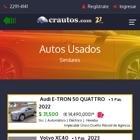
2291-4141
Regístrate
Ingresar
Autos Usados
Similares
Audi E-TRON 50 QUATTRO
• 5 Pas.
2022
$ 31,500
(¢ 14,490,000)*
0cc | Automático | Eléctrico | Heredia
Impecable Único Dueño Récord de Agencia 4x4 Dek
Volvo XC40
2023
• 5 Pas.