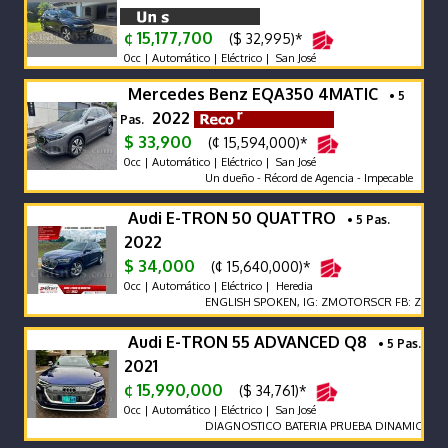
¢ 15,177,700
($ 32,995)*
0cc | Automático | Eléctrico | San José
Mercedes Benz EQA350 4MATIC
• 5
2022
Pas.
$ 33,900
(¢ 15,594,000)*
0cc | Automático | Eléctrico | San José
Un dueño - Récord de Agencia - Impecable
Audi E-TRON 50 QUATTRO
• 5 Pas.
2022
$ 34,000
(¢ 15,640,000)*
0cc | Automático | Eléctrico | Heredia
ENGLISH SPOKEN, IG: ZMOTORSCR FB: Z MOTORS
Audi E-TRON 55 ADVANCED Q8
• 5 Pas.
2021
¢ 15,990,000
($ 34,761)*
0cc | Automático | Eléctrico | San José
DIAGNOSTICO BATERIA PRUEBA DINAMICA