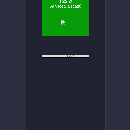
160m2
San Jose, Escazú
PUBLICIDAD