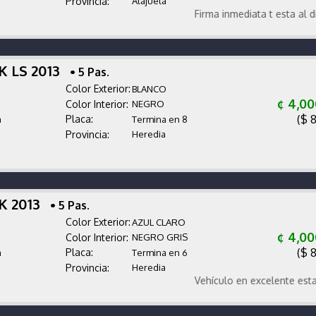
Provincia:
Alajuela
Firma inmediata t esta al dia
K LS 2013
• 5 Pas.
Color Exterior:
BLANCO
¢ 4,00
Color Interior:
NEGRO
($ 
Placa:
a
Termina en 8
Provincia:
Heredia
RK 2013
• 5 Pas.
Color Exterior:
AZUL CLARO
¢ 4,00
Color Interior:
NEGRO GRIS
($ 
Placa:
a
Termina en 6
Provincia:
Heredia
Vehículo en excelente estado tap