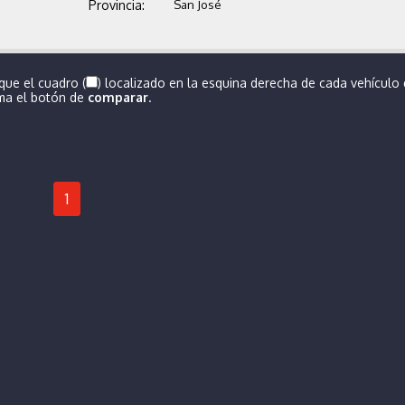
Provincia:
San José
que el cuadro (
) localizado en la esquina derecha de cada vehículo
ima el botón de
comparar
.
1