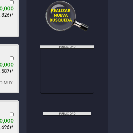
00,000
7,826)*
PUBLICIDAD
50,000
8,587)*
 BIEN CUIDADO
PUBLICIDAD
0,000
8,696)*