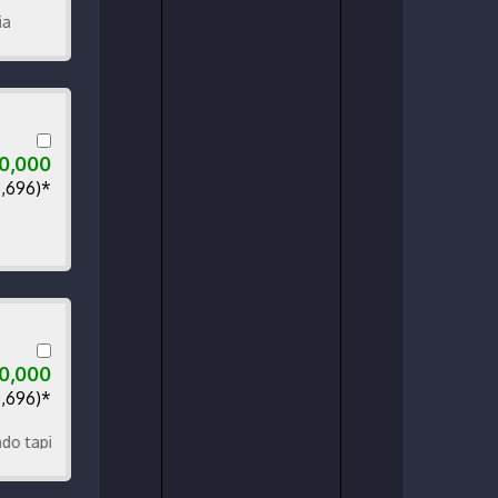
0,000
8,696)*
0,000
8,696)*
icería impecablemotor caja excelente aros de lujo listo para traspas