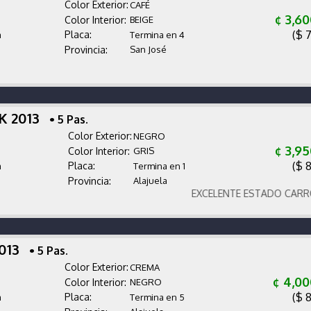
Color Exterior:
CAFÉ
¢ 3,6
Color Interior:
BEIGE
($ 
Placa:
a
Termina en 4
Provincia:
San José
RK 2013
• 5 Pas.
Color Exterior:
NEGRO
¢ 3,9
Color Interior:
GRIS
($ 
Placa:
a
Termina en 1
Provincia:
Alajuela
EXCELENTE ESTADO CARRO MUY
2013
• 5 Pas.
Color Exterior:
CREMA
¢ 4,00
Color Interior:
NEGRO
($ 
Placa:
a
Termina en 5