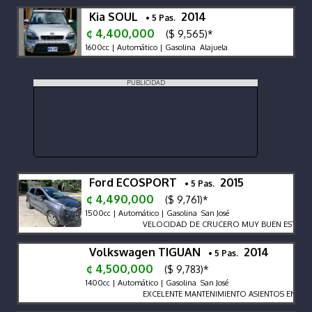
Kia SOUL
2014
• 5 Pas.
¢ 4,400,000
($ 9,565)*
1600cc | Automático | Gasolina Alajuela
PUBLICIDAD
Ford ECOSPORT
2015
• 5 Pas.
¢ 4,490,000
($ 9,761)*
1500cc | Automático | Gasolina San José
VELOCIDAD DE CRUCERO MUY BUEN ESTADO
Volkswagen TIGUAN
2014
• 5 Pas.
¢ 4,500,000
($ 9,783)*
1400cc | Automático | Gasolina San José
EXCELENTE MANTENIMIENTO ASIENTOS EN C