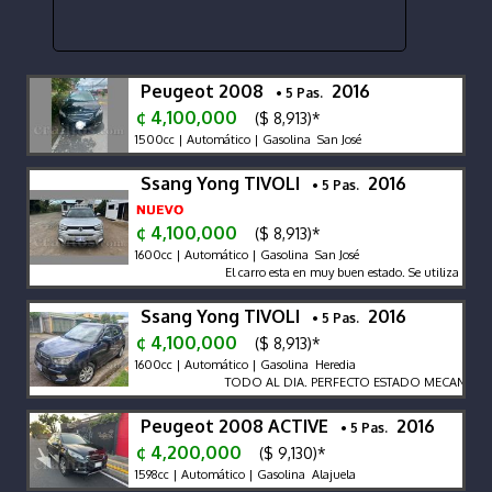
Peugeot 2008
2016
• 5 Pas.
¢ 4,100,000
($ 8,913)*
1500cc | Automático | Gasolina San José
Ssang Yong TIVOLI
2016
• 5 Pas.
¢ 4,100,000
($ 8,913)*
1600cc | Automático | Gasolina San José
El carro esta en muy buen estado. Se utiliza muy p
Ssang Yong TIVOLI
2016
• 5 Pas.
¢ 4,100,000
($ 8,913)*
1600cc | Automático | Gasolina Heredia
TODO AL DIA. PERFECTO ESTADO MECANICO.
Peugeot 2008 ACTIVE
2016
• 5 Pas.
¢ 4,200,000
($ 9,130)*
1598cc | Automático | Gasolina Alajuela