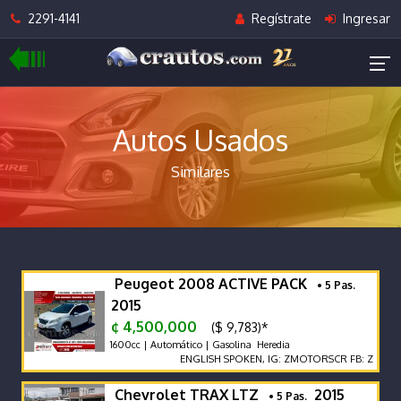
2291-4141
Regístrate
Ingresar
Autos Usados
Similares
Peugeot 2008 ACTIVE PACK
• 5 Pas.
2015
¢ 4,500,000
($ 9,783)*
1600cc | Automático | Gasolina Heredia
ENGLISH SPOKEN, IG: ZMOTORSCR FB: Z MOTORS.
Chevrolet TRAX LTZ
2015
• 5 Pas.