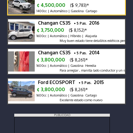
¢ 4,500,000
($ 9,783)*
1400cc | Automático | Gasolina Cartago
Changan CS35
2016
• 5 Pas.
¢ 3,750,000
($ 8,152)*
1600cc | Automático | Híbrido | Alajuela
Muy buen estado tiene detallitos estéticos pero con 
Changan CS35
2014
• 5 Pas.
¢ 3,800,000
($ 8,261)*
1600cc | Automático | Gasolina Heredia
Para arreglar , manilla lado conductor y un rayón pu
Ford ECOSPORT
2015
• 5 Pas.
¢ 3,800,000
($ 8,261)*
1600cc | Automático | Gasolina Cartago
Excelente estado como nuevo
PUBLICIDAD