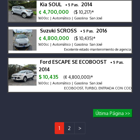
Kia SOUL
2014
• 5 Pas.
¢ 4,700,000
($ 10,217)*
1600cc | Automático | Gasolina San José
Suzuki SCROSS
2016
• 5 Pas.
¢ 4,800,000
($ 10,435)*
1600cc | Automático | Gasolina San José
Excelente estado mantenimiento de agencia
Ford ESCAPE SE ECOBOOST
• 5 Pas.
2014
$ 10,435
(¢ 4,800,000)*
1600cc | Automático | Gasolina San José
ECOBOOST, TURBO, ENTRADA CON CODIGO, BT
Última Página >>
1
2
>