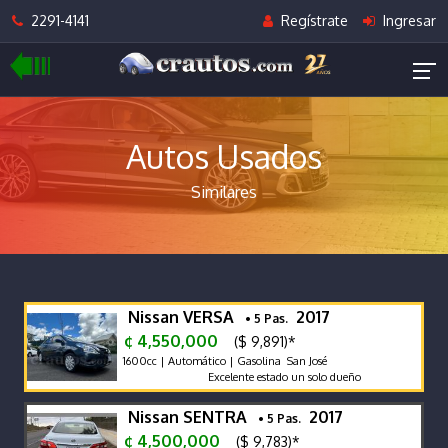
2291-4141
Regístrate
Ingresar
Autos Usados
Similares
Nissan VERSA
2017
• 5 Pas.
¢ 4,550,000
($ 9,891)*
1600cc | Automático | Gasolina San José
Excelente estado un solo dueño
Nissan SENTRA
2017
• 5 Pas.
¢ 4,500,000
($ 9,783)*