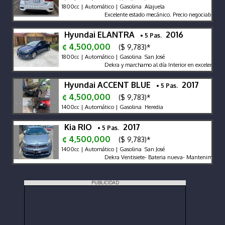
1800cc | Automático | Gasolina Alajuela
Excelente estado mecánico. Precio negociable. Sa
Hyundai ELANTRA
2016
• 5 Pas.
¢ 4,500,000
($ 9,783)*
1800cc | Automático | Gasolina San José
Dekra y marchamo al día Interior en excelente es
Hyundai ACCENT BLUE
2017
• 5 Pas.
¢ 4,500,000
($ 9,783)*
1400cc | Automático | Gasolina Heredia
Kia RIO
2017
• 5 Pas.
¢ 4,500,000
($ 9,783)*
1400cc | Automático | Gasolina San José
Dekra Ventisiete- Bateria nueva- Mantenimientos a
PUBLICIDAD