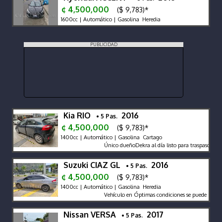
¢ 4,500,000
($ 9,783)*
1600cc | Automático | Gasolina Heredia
PUBLICIDAD
Kia RIO
2016
• 5 Pas.
¢ 4,500,000
($ 9,783)*
1400cc | Automático | Gasolina Cartago
Único dueñoDekra al día listo para traspaso
Suzuki CIAZ GL
2016
• 5 Pas.
¢ 4,500,000
($ 9,783)*
1400cc | Automático | Gasolina Heredia
Vehículo en Óptimas condiciones se puede negocia
Nissan VERSA
2017
• 5 Pas.