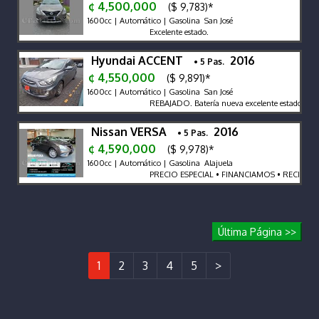
¢ 4,500,000
($ 9,783)*
1600cc | Automático | Gasolina San José
Excelente estado.
Hyundai ACCENT
2016
• 5 Pas.
¢ 4,550,000
($ 9,891)*
1600cc | Automático | Gasolina San José
REBAJADO. Batería nueva excelente estado gener
Nissan VERSA
2016
• 5 Pas.
¢ 4,590,000
($ 9,978)*
1600cc | Automático | Gasolina Alajuela
PRECIO ESPECIAL • FINANCIAMOS • RECIBIMO
Última Página >>
1
2
3
4
5
>