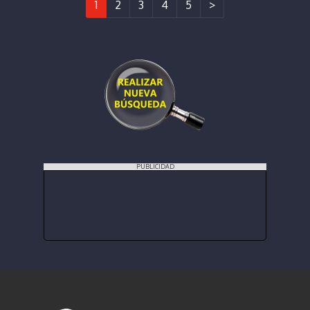
1
2
3
4
5
>
PUBLICIDAD