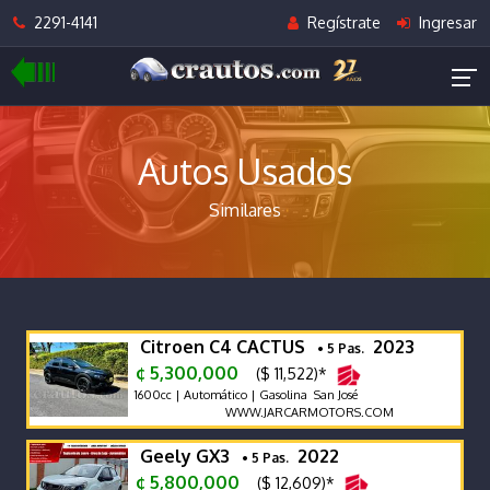
2291-4141
Regístrate
Ingresar
Autos Usados
Similares
Citroen C4 CACTUS
2023
• 5 Pas.
¢ 5,300,000
($ 11,522)*
1600cc | Automático | Gasolina San José
WWW.JARCARMOTORS.COM
Geely GX3
2022
• 5 Pas.
¢ 5,800,000
($ 12,609)*