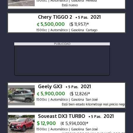
1500cc | Automático | Gasolina Heredia
Está nuevo
Chery TIGGO 2
2021
• 5 Pas.
¢ 5,500,000
($ 11,957)*
1500cc | Automático | Gasolina Cartago
PUBLICIDAD
Geely GX3
2021
• 5 Pas.
¢ 5,900,000
($ 12,826)*
1500cc | Automático | Gasolina San José
Está bien estado kilometraje real precio negociable
Soueast DX3 TURBO
2021
• 5 Pas.
$ 12,900
(¢ 5,934,000)*
1500cc | Automático | Gasolina San José