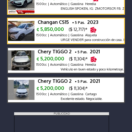
1500cc | Automático | Gasolina Heredia
ENGLISH SPOKEN, IG: ZMOTORSCR FB: Z MOTORS
Changan CS15
2023
• 5 Pas.
¢ 5,850,000
($ 12,717)*
1500cc | Automático | Gasolina Alajuela
URGE VENDER para construcción de casa. Perfecto
Chery TIGGO 2
2021
• 5 Pas.
¢ 5,200,000
($ 11,304)*
1500cc | Automático | Gasolina Heredia
Vehículo en buen estado y poco kilometraje. Precio 
Chery TIGGO 2
2021
• 5 Pas.
¢ 5,200,000
($ 11,304)*
1500cc | Automático | Gasolina Cartago
Excelente estado. Negociable.
PUBLICIDAD