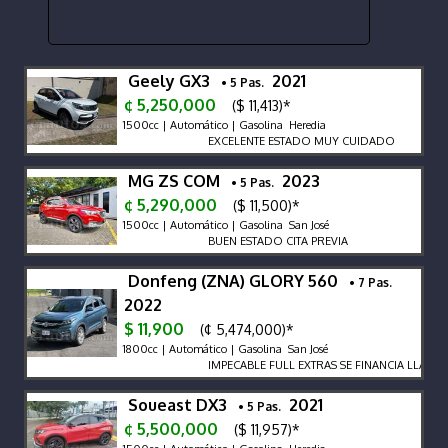
Geely GX3
2021
• 5 Pas.
¢ 5,250,000
($ 11,413)*
1500cc | Automático | Gasolina Heredia
EXCELENTE ESTADO MUY CUIDADO
MG ZS COM
2023
• 5 Pas.
¢ 5,290,000
($ 11,500)*
1500cc | Automático | Gasolina San José
BUEN ESTADO CITA PREVIA
Donfeng (ZNA) GLORY 560
• 7 Pas.
2022
$ 11,900
(¢ 5,474,000)*
1800cc | Automático | Gasolina San José
IMPECABLE FULL EXTRAS SE FINANCIA LLAME 
Soueast DX3
2021
• 5 Pas.
¢ 5,500,000
($ 11,957)*