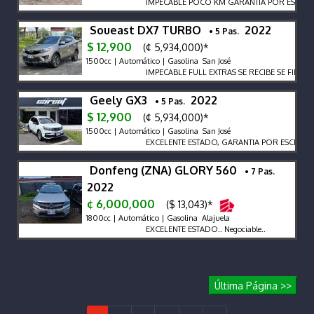
IMPECABLE POCO KM GARANTÍA POR ESCRITO 
Soueast DX7 TURBO
2022
• 5 Pas.
$ 12,900
(¢ 5,934,000)*
1500cc | Automático | Gasolina San José
IMPECABLE FULL EXTRAS SE RECIBE SE FINANC
Geely GX3
2022
• 5 Pas.
$ 12,900
(¢ 5,934,000)*
1500cc | Automático | Gasolina San José
EXCELENTE ESTADO, GARANTIA POR ESCRITO
Donfeng (ZNA) GLORY 560
• 7 Pas.
2022
¢ 6,000,000
($ 13,043)*
1800cc | Automático | Gasolina Alajuela
EXCELENTE ESTADO.. Negociable..
Última Página >>