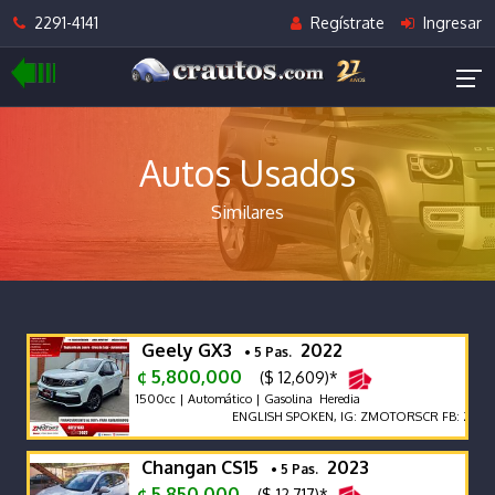
2291-4141
Regístrate
Ingresar
Autos Usados
Similares
Geely GX3
2022
• 5 Pas.
¢ 5,800,000
($ 12,609)*
1500cc | Automático | Gasolina Heredia
ENGLISH SPOKEN, IG: ZMOTORSCR FB: Z MOTOR
Changan CS15
2023
• 5 Pas.
¢ 5,850,000
($ 12,717)*