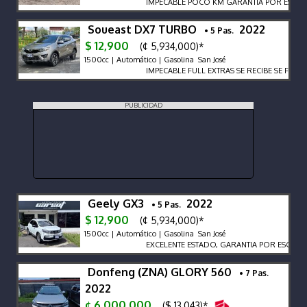
IMPECABLE POCO KM GARANTÍA POR ESCRITO 
Soueast DX7 TURBO
2022
• 5 Pas.
$ 12,900
(¢ 5,934,000)*
1500cc | Automático | Gasolina San José
IMPECABLE FULL EXTRAS SE RECIBE SE FINAN
PUBLICIDAD
Geely GX3
2022
• 5 Pas.
$ 12,900
(¢ 5,934,000)*
1500cc | Automático | Gasolina San José
EXCELENTE ESTADO, GARANTIA POR ESCRITO
Donfeng (ZNA) GLORY 560
• 7 Pas.
2022
¢ 6,000,000
($ 13,043)*