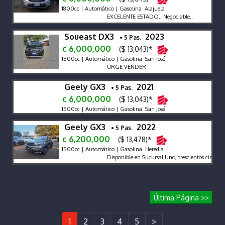
1800cc | Automático | Gasolina Alajuela
EXCELENTE ESTADO.. Negociable..
Soueast DX3
2023
• 5 Pas.
¢ 6,000,000
($ 13,043)*
1500cc | Automático | Gasolina San José
URGE VENDER
Geely GX3
2021
• 5 Pas.
¢ 6,000,000
($ 13,043)*
1500cc | Automático | Gasolina San José
Geely GX3
2022
• 5 Pas.
¢ 6,200,000
($ 13,478)*
1500cc | Automático | Gasolina Heredia
Disponible en Sucursal Uno, trescientos cincuent
Última Página >>
1
2
3
4
5
>