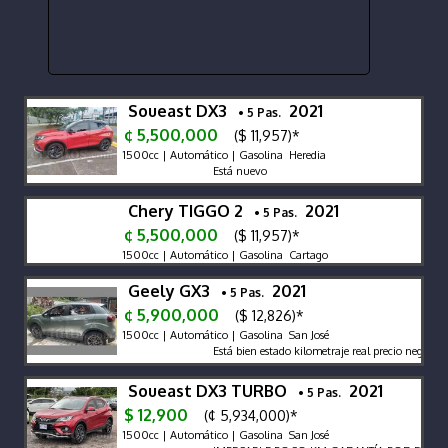
Soueast DX3
2021
• 5 Pas.
¢ 5,500,000
($ 11,957)*
1500cc | Automático | Gasolina Heredia
Está nuevo
Chery TIGGO 2
2021
• 5 Pas.
¢ 5,500,000
($ 11,957)*
1500cc | Automático | Gasolina Cartago
Geely GX3
2021
• 5 Pas.
¢ 5,900,000
($ 12,826)*
1500cc | Automático | Gasolina San José
Está bien estado kilometraje real precio negociable
Soueast DX3 TURBO
2021
• 5 Pas.
$ 12,900
(¢ 5,934,000)*
1500cc | Automático | Gasolina San José