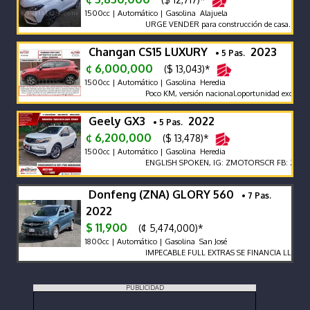
1500cc | Automático | Gasolina Alajuela
URGE VENDER para construcción de casa. Perfect
Changan CS15 LUXURY
2023
• 5 Pas.
¢ 6,000,000
($ 13,043)*
1500cc | Automático | Gasolina Heredia
Poco KM, versión nacional.oportunidad exc estado
Geely GX3
2022
• 5 Pas.
¢ 6,200,000
($ 13,478)*
1500cc | Automático | Gasolina Heredia
ENGLISH SPOKEN, IG: ZMOTORSCR FB: Z MOTOR
Donfeng (ZNA) GLORY 560
• 7 Pas.
2022
$ 11,900
(¢ 5,474,000)*
1800cc | Automático | Gasolina San José
IMPECABLE FULL EXTRAS SE FINANCIA LLAME 
PUBLICIDAD