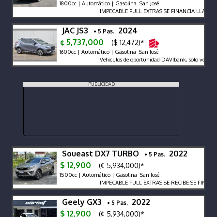
1800cc | Automático | Gasolina San José
IMPECABLE FULL EXTRAS SE FINANCIA LLAME 
JAC JS3
2024
• 5 Pas.
¢ 5,737,000
($ 12,472)*
1600cc | Automático | Gasolina San José
Vehiculos de oportunidad DAVIbank, solo venta de
PUBLICIDAD
Soueast DX7 TURBO
2022
• 5 Pas.
$ 12,900
(¢ 5,934,000)*
1500cc | Automático | Gasolina San José
IMPECABLE FULL EXTRAS SE RECIBE SE FINANCI
Geely GX3
2022
• 5 Pas.
$ 12,900
(¢ 5,934,000)*