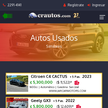
2291-4141
Regístrate
Ingresar
Autos Usados
Similares
Citroen C4 CACTUS
2023
• 5 Pas.
¢ 5,300,000
($ 11,522)*
1600cc | Automático | Gasolina San José
WWW.JARCARMOTORS.COM
Geely GX3
2022
• 5 Pas.
¢ 5,800,000
($ 12,609)*