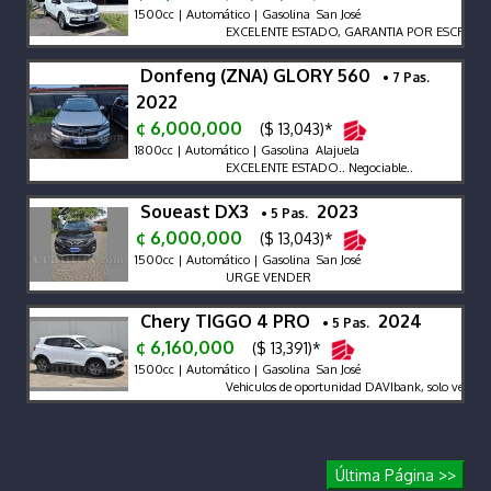
1500cc | Automático | Gasolina San José
EXCELENTE ESTADO, GARANTIA POR ESCRITO
Donfeng (ZNA) GLORY 560
• 7 Pas.
2022
¢ 6,000,000
($ 13,043)*
1800cc | Automático | Gasolina Alajuela
EXCELENTE ESTADO.. Negociable..
Soueast DX3
2023
• 5 Pas.
¢ 6,000,000
($ 13,043)*
1500cc | Automático | Gasolina San José
URGE VENDER
Chery TIGGO 4 PRO
2024
• 5 Pas.
¢ 6,160,000
($ 13,391)*
1500cc | Automático | Gasolina San José
Vehiculos de oportunidad DAVIbank, solo venta de
Última Página >>