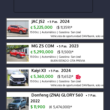
JAC JS2
2024
• 5 Pas.
¢ 5,225,000
($ 11,359)*
1500cc | Automático | Gasolina San José
Vehiculos de oportunidad DAVIbank, solo venta de
MG ZS COM
2023
• 5 Pas.
¢ 5,290,000
($ 11,500)*
1500cc | Automático | Gasolina San José
BUEN ESTADO CITA PREVIA
Kaiyi X3
2024
• 5 Pas.
¢ 5,360,000
($ 11,652)*
1500cc | Automático | Gasolina San José
Vehiculos de oportunidad DAVIbank, solo venta de 
Donfeng (ZNA) GLORY 560
• 7 Pas.
2022
$ 11,900
(¢ 5,474,000)*