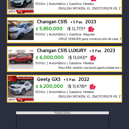
1500cc | Automático | Gasolina Heredia
ENGLISH SPOKEN, IG: ZMOTORSCR FB: Z MOTORS
Changan CS15
2023
• 5 Pas.
¢ 5,850,000
($ 12,717)*
1500cc | Automático | Gasolina Alajuela
URGE VENDER para construcción de casa. Perfecto
Changan CS15 LUXURY
2023
• 5 Pas.
¢ 6,000,000
($ 13,043)*
1500cc | Automático | Gasolina Heredia
Poco KM, versión nacional.oportunidad exc estado 
Geely GX3
2022
• 5 Pas.
¢ 6,200,000
($ 13,478)*
1500cc | Automático | Gasolina Heredia
ENGLISH SPOKEN, IG: ZMOTORSCR FB: Z MOTORS
PUBLICIDAD