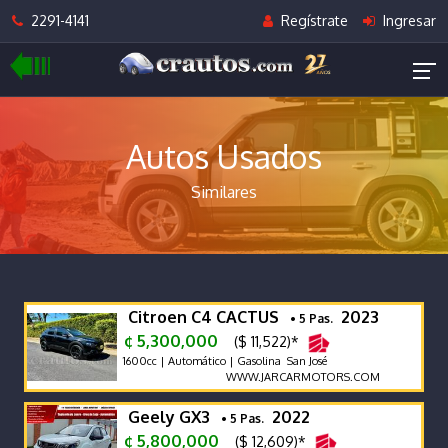
2291-4141
Regístrate
Ingresar
Autos Usados
Similares
Citroen C4 CACTUS
2023
• 5 Pas.
¢ 5,300,000
($ 11,522)*
1600cc | Automático | Gasolina San José
WWW.JARCARMOTORS.COM
Geely GX3
2022
• 5 Pas.
¢ 5,800,000
($ 12,609)*