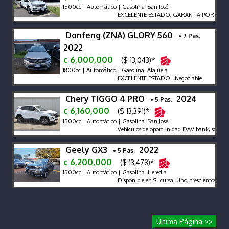
1500cc | Automático | Gasolina San José
EXCELENTE ESTADO, GARANTIA POR ESCRI
Donfeng (ZNA) GLORY 560
• 7 Pas.
2022
¢ 6,000,000
($ 13,043)*
1800cc | Automático | Gasolina Alajuela
EXCELENTE ESTADO.. Negociable..
Chery TIGGO 4 PRO
2024
• 5 Pas.
¢ 6,160,000
($ 13,391)*
1500cc | Automático | Gasolina San José
Vehiculos de oportunidad DAVIbank, solo ven
Geely GX3
2022
• 5 Pas.
¢ 6,200,000
($ 13,478)*
1500cc | Automático | Gasolina Heredia
Disponible en Sucursal Uno, trescientos cincu
Última Página >>