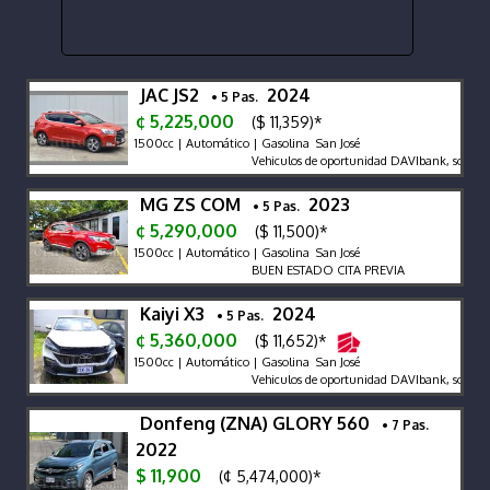
JAC JS2
2024
• 5 Pas.
¢ 5,225,000
($ 11,359)*
1500cc | Automático | Gasolina San José
Vehiculos de oportunidad DAVIbank, solo ven
MG ZS COM
2023
• 5 Pas.
¢ 5,290,000
($ 11,500)*
1500cc | Automático | Gasolina San José
BUEN ESTADO CITA PREVIA
Kaiyi X3
2024
• 5 Pas.
¢ 5,360,000
($ 11,652)*
1500cc | Automático | Gasolina San José
Vehiculos de oportunidad DAVIbank, solo vent
Donfeng (ZNA) GLORY 560
• 7 Pas.
2022
$ 11,900
(¢ 5,474,000)*