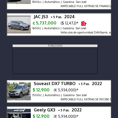
1800cc | Automático | Gasolina San José
IMPECABLE FULL EXTRAS SE FINANCIA LL
JAC JS3
2024
• 5 Pas.
¢ 5,737,000
($ 12,472)*
1600cc | Automático | Gasolina San José
Vehiculos de oportunidad DAVIbank, solo ven
PUBLICIDAD
Soueast DX7 TURBO
2022
• 5 Pas.
$ 12,900
(¢ 5,934,000)*
1500cc | Automático | Gasolina San José
IMPECABLE FULL EXTRAS SE RECIBE SE FI
Geely GX3
2022
• 5 Pas.
$ 12,900
(¢ 5,934,000)*