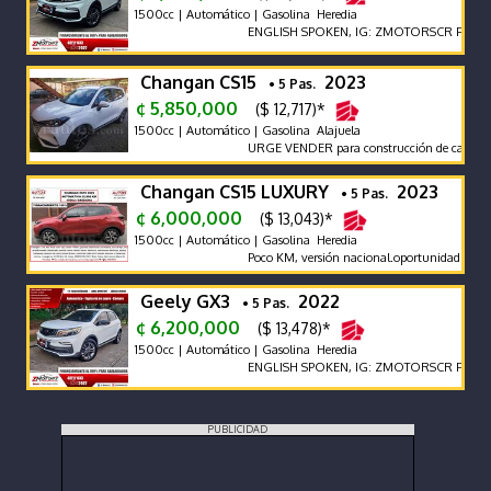
1500cc | Automático | Gasolina Heredia
ENGLISH SPOKEN, IG: ZMOTORSCR FB: Z MO
Changan CS15
2023
• 5 Pas.
¢ 5,850,000
($ 12,717)*
1500cc | Automático | Gasolina Alajuela
URGE VENDER para construcción de casa. Perf
Changan CS15 LUXURY
2023
• 5 Pas.
¢ 6,000,000
($ 13,043)*
1500cc | Automático | Gasolina Heredia
Poco KM, versión nacional.oportunidad exc es
Geely GX3
2022
• 5 Pas.
¢ 6,200,000
($ 13,478)*
1500cc | Automático | Gasolina Heredia
ENGLISH SPOKEN, IG: ZMOTORSCR FB: Z MO
PUBLICIDAD