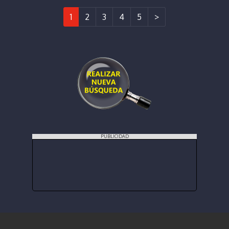
1
2
3
4
5
>
PUBLICIDAD