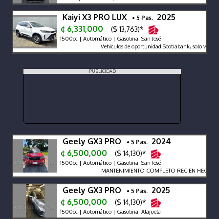
Kaiyi X3 PRO LUX
2025
• 5 Pas.
¢ 6,331,000
($ 13,763)*
1500cc | Automático | Gasolina San José
Vehiculos de oportunidad Scotiabank, solo venta d
PUBLICIDAD
Geely GX3 PRO
2024
• 5 Pas.
¢ 6,500,000
($ 14,130)*
1500cc | Automático | Gasolina San José
MANTENIMIENTO COMPLETO RECIEN HECHO CO
Geely GX3 PRO
2025
• 5 Pas.
¢ 6,500,000
($ 14,130)*
1500cc | Automático | Gasolina Alajuela