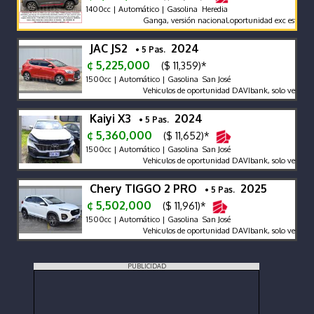
1400cc | Automático | Gasolina Heredia
Ganga, versión nacional.oportunidad exc estado ca
JAC JS2
2024
• 5 Pas.
¢ 5,225,000
($ 11,359)*
1500cc | Automático | Gasolina San José
Vehiculos de oportunidad DAVIbank, solo venta de
Kaiyi X3
2024
• 5 Pas.
¢ 5,360,000
($ 11,652)*
1500cc | Automático | Gasolina San José
Vehiculos de oportunidad DAVIbank, solo venta de 
Chery TIGGO 2 PRO
2025
• 5 Pas.
¢ 5,502,000
($ 11,961)*
1500cc | Automático | Gasolina San José
Vehiculos de oportunidad DAVIbank, solo venta de 
PUBLICIDAD