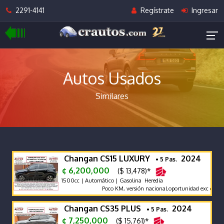
2291-4141
Regístrate
Ingresar
Autos Usados
Similares
Changan CS15 LUXURY
2024
• 5 Pas.
¢ 6,200,000
($ 13,478)*
1500cc | Automático | Gasolina Heredia
Poco KM, versión nacional.oportunidad exc estado c
Changan CS35 PLUS
2024
• 5 Pas.
¢ 7,250,000
($ 15,761)*