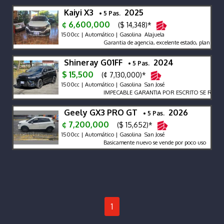
Kaiyi X3
2025
• 5 Pas.
¢ 6,600,000
($ 14,348)*
1500cc | Automático | Gasolina Alajuela
Garantia de agencia, excelente estado, plan de ma
Shineray G01FF
2024
• 5 Pas.
$ 15,500
(¢ 7,130,000)*
1500cc | Automático | Gasolina San José
IMPECABLE GARANTIA POR ESCRITO SE RECIBE
Geely GX3 PRO GT
2026
• 5 Pas.
¢ 7,200,000
($ 15,652)*
1500cc | Automático | Gasolina San José
Basicamente nuevo se vende por poco uso
1