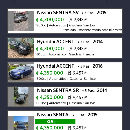
Nissan SENTRA SV
2015
• 5 Pas.
¢ 4,300,000
($ 9,348)*
1800cc | Automático | Gasolina San José
Rebajado. Excelente estado poco kilometraje alfo
Hyundai ACCENT
2014
• 5 Pas.
¢ 4,300,000
($ 9,348)*
1600cc | Automático | Gasolina Heredia
Hyundai ACCENT
2016
• 5 Pas.
¢ 4,350,000
($ 9,457)*
1500cc | Automático | Gasolina San José
Nissan SENTRA SR
2014
• 5 Pas.
¢ 4,350,000
($ 9,457)*
1800cc | Automático | Gasolina San José
Nissan SENTA
2015
• 5 Pas.
¢ 4,350,000
($ 9,457)*