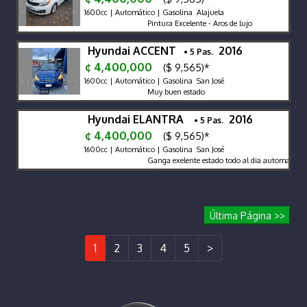
1600cc | Automático | Gasolina Alajuela
Pintura Excelente - Aros de lujo
Hyundai ACCENT
2016
• 5 Pas.
¢ 4,400,000
($ 9,565)*
1600cc | Automático | Gasolina San José
Muy buen estado
Hyundai ELANTRA
2016
• 5 Pas.
¢ 4,400,000
($ 9,565)*
1600cc | Automático | Gasolina San José
Ganga exelente estado todo al dia automatico a
Última Página >>
1
2
3
4
5
>