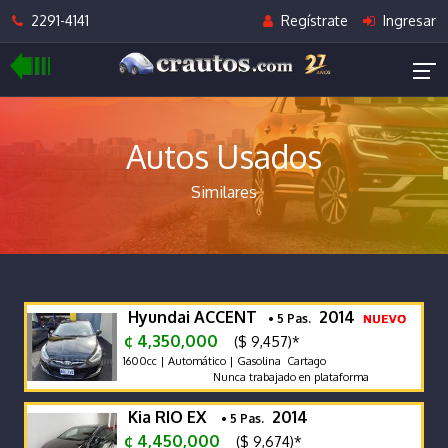
2291-4141
Regístrate
Ingresar
Autos Usados
Similares
Hyundai ACCENT
2014
• 5 Pas.
¢ 4,350,000
($ 9,457)*
1600cc | Automático | Gasolina Cartago
Nunca trabajado en plataforma
Kia RIO EX
2014
• 5 Pas.
¢ 4,450,000
($ 9,674)*