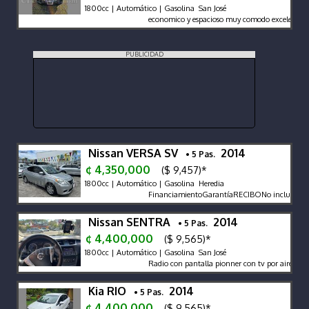
1800cc | Automático | Gasolina San José
economico y espacioso muy comodo excelente de
PUBLICIDAD
Nissan VERSA SV
2014
• 5 Pas.
¢ 4,350,000
($ 9,457)*
1800cc | Automático | Gasolina Heredia
FinanciamientoGarantíaRECIBONo incluye traspa
Nissan SENTRA
2014
• 5 Pas.
¢ 4,400,000
($ 9,565)*
1800cc | Automático | Gasolina San José
Radio con pantalla pionner con tv por aire placa
Kia RIO
2014
• 5 Pas.
¢ 4,400,000
($ 9,565)*