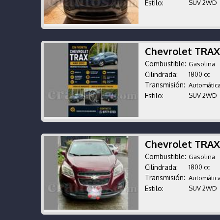
Estilo:
SUV 2WD
Chevrolet TRAX
Combustible:
Gasolina
Cilindrada:
1800 cc
Transmisión:
Automátic
Estilo:
SUV 2WD
Chevrolet TRAX
Combustible:
Gasolina
Cilindrada:
1800 cc
Transmisión:
Automátic
Estilo:
SUV 2WD