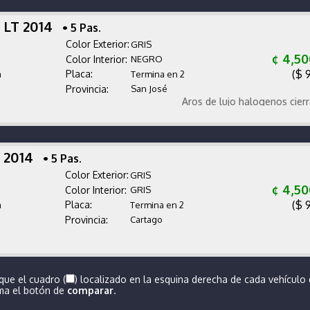
 LT 2014
• 5 Pas.
Color Exterior:
GRIS
¢ 4,50
Color Interior:
NEGRO
($ 
Placa:
a
Termina en 2
Provincia:
San José
Aros de lujo halogenos cierre cent
X 2014
• 5 Pas.
Color Exterior:
GRIS
¢ 4,50
Color Interior:
GRIS
($ 
Placa:
a
Termina en 2
Provincia:
Cartago
que el cuadro (
) localizado en la esquina derecha de cada vehículo
ima el botón de
comparar
.