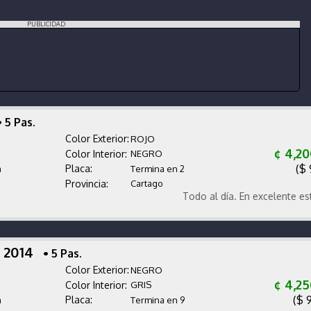
PUBLICIDAD
 5 Pas.
Color Exterior:
ROJO
¢ 4,2
Color Interior:
NEGRO
($ 
Placa:
a
Termina en 2
Provincia:
Cartago
Todo al día. En excelente estado. P
X 2014
• 5 Pas.
Color Exterior:
NEGRO
¢ 4,2
Color Interior:
GRIS
($ 
Placa:
a
Termina en 9