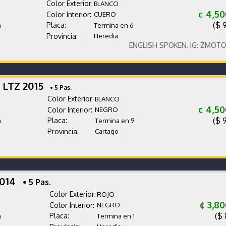
Color Exterior:
BLANCO
¢ 4,50
Color Interior:
CUERO
($ 
Placa:
a
Termina en 6
Provincia:
Heredia
ENGLISH SPOKEN, IG: ZMOTORSCR 
 LTZ 2015
• 5 Pas.
Color Exterior:
BLANCO
¢ 4,50
Color Interior:
NEGRO
($ 
Placa:
a
Termina en 9
Provincia:
Cartago
2014
• 5 Pas.
Color Exterior:
ROJO
¢ 3,8
Color Interior:
NEGRO
($ 
Placa:
a
Termina en 1