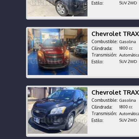
Estilo:
SUV 2WD
Chevrolet TRAX
Combustible:
Gasolina
Cilindrada:
1800 cc
Transmisión:
Automátic
Estilo:
SUV 2WD
Chevrolet TRAX
Combustible:
Gasolina
Cilindrada:
1800 cc
Transmisión:
Automátic
Estilo:
SUV 2WD