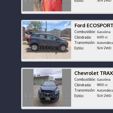
Estilo:
SUV 2WD
Ford ECOSPORT
Combustible:
Gasolina
Cilindrada:
1600 cc
Transmisión:
Automátic
Estilo:
SUV 2WD
Chevrolet TRA
Combustible:
Gasolina
Cilindrada:
1800 cc
Transmisión:
Automátic
Estilo:
SUV 2WD