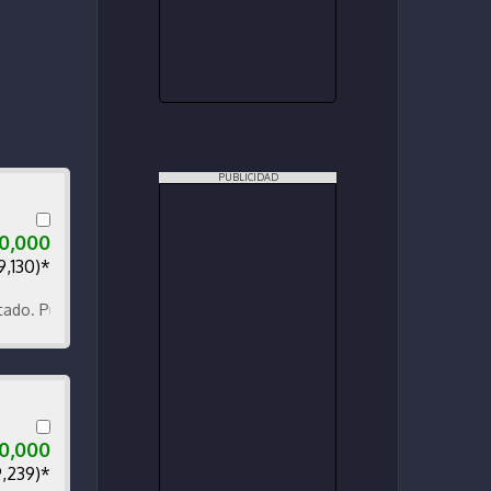
PUBLICIDAD
00,000
9,130)*
uedo recibir y financiar.
50,000
9,239)*