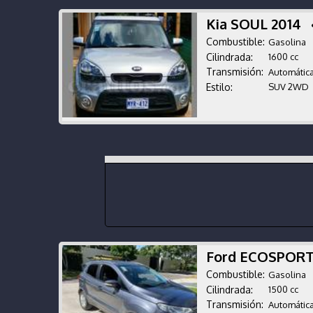
Kia SOUL 2014
Combustible:
Gasolina
Cilindrada:
1600 cc
Transmisión:
Automátic
Estilo:
SUV 2WD
Ford ECOSPORT
Combustible:
Gasolina
Cilindrada:
1500 cc
Transmisión:
Automátic