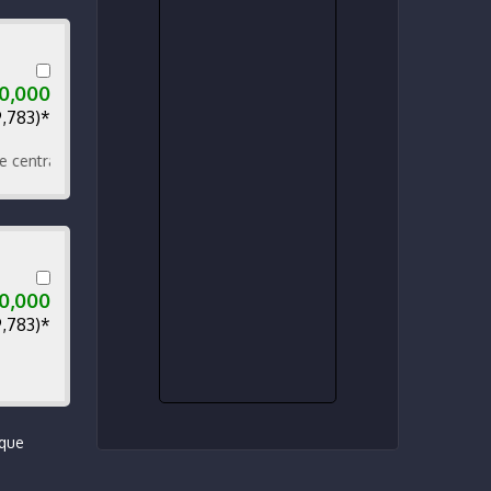
0,000
9,783)*
ral bolsas de aire Bluetooth carplay aire acondicionado
0,000
9,783)*
 que