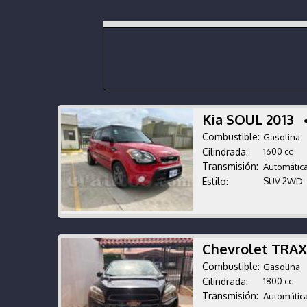
Kia SOUL 2013
•
Combustible:
Gasolina
Cilindrada:
1600 cc
Transmisión:
Automátic
Estilo:
SUV 2WD
Chevrolet TRA
Combustible:
Gasolina
Cilindrada:
1800 cc
Transmisión:
Automátic