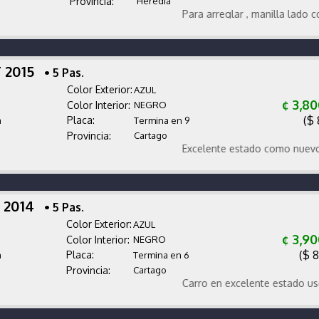
Provincia:
Heredia
Para arreglar , manilla lado conduc
 2015
• 5 Pas.
Color Exterior:
AZUL
¢ 3,8
Color Interior:
NEGRO
($ 
Placa:
a
Termina en 9
Provincia:
Cartago
Excelente estado como nuevo
X 2014
• 5 Pas.
Color Exterior:
AZUL
¢ 3,9
Color Interior:
NEGRO
($ 
Placa:
a
Termina en 6
Provincia:
Cartago
Carro en excelente estado uso de c