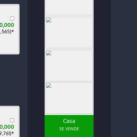
0,000
9,565)*
Casa
0,000
SE VENDE
9,761)*