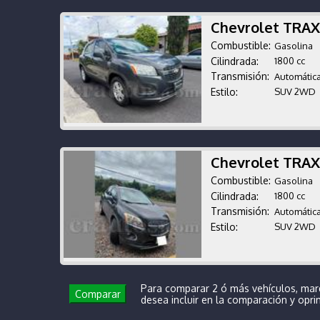
Chevrolet TRAX
Combustible:
Gasolina
Cilindrada:
1800 cc
Transmisión:
Automátic
Estilo:
SUV 2WD
Chevrolet TRA
Combustible:
Gasolina
Cilindrada:
1800 cc
Transmisión:
Automátic
Estilo:
SUV 2WD
Para comparar 2 ó más vehículos, mar
Comparar
desea incluir en la comparación y opr