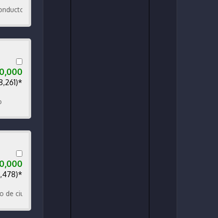
tor y un rayón puerta trasera derecha .
00,000
8,261)*
00,000
8,478)*
iudad. Una sola dueña.