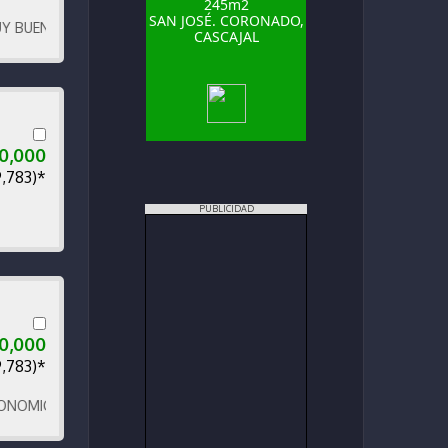
245m2
SAN JOSÉ. CORONADO,
EN ESTADO
CASCAJAL
0,000
9,783)*
PUBLICIDAD
0,000
9,783)*
ICO Y CÓMODO. POCO KILOMETRAJE