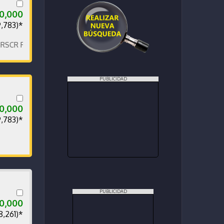
0,000
9,783)*
FB: Z MOTORS. Contáctenos x WhatsApp.
PUBLICIDAD
0,000
9,783)*
PUBLICIDAD
00,000
8,261)*