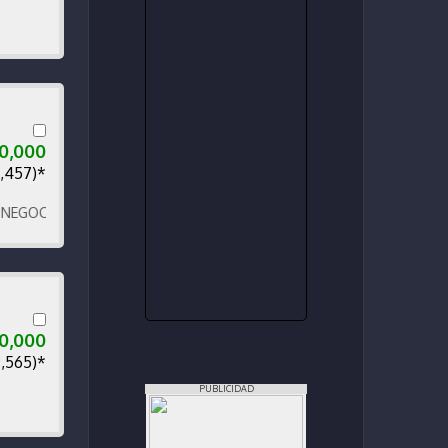
50,000
9,457)*
CIABLE
0,000
9,565)*
PUBLICIDAD