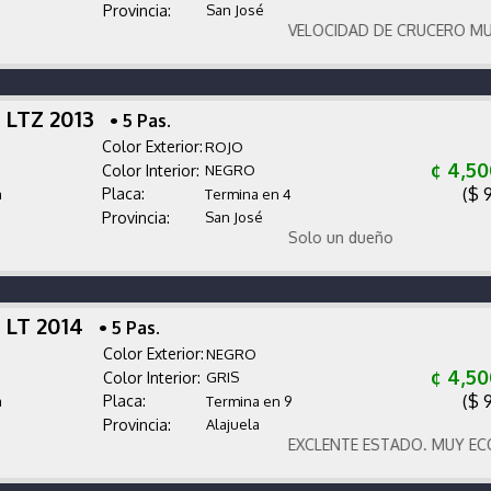
Provincia:
San José
VELOCIDAD DE CRUCERO MUY BU
 LTZ 2013
• 5 Pas.
Color Exterior:
ROJO
¢ 4,50
Color Interior:
NEGRO
($ 
Placa:
a
Termina en 4
Provincia:
San José
Solo un dueño
 LT 2014
• 5 Pas.
Color Exterior:
NEGRO
¢ 4,50
Color Interior:
GRIS
($ 
Placa:
a
Termina en 9
Provincia:
Alajuela
EXCLENTE ESTADO. MUY ECONÓM