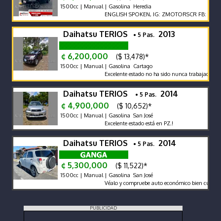
1500cc | Manual | Gasolina Heredia
ENGLISH SPOKEN, IG: ZMOTORSCR FB: Z MOTOR
Daihatsu TERIOS
2013
• 5 Pas.
¢ 6,200,000
($ 13,478)*
1500cc | Manual | Gasolina Cartago
Excelente estado no ha sido nunca trabajado carro
Daihatsu TERIOS
2014
• 5 Pas.
¢ 4,900,000
($ 10,652)*
1500cc | Manual | Gasolina San José
Excelente estado está en PZ.!
Daihatsu TERIOS
2014
• 5 Pas.
¢ 5,300,000
($ 11,522)*
1500cc | Manual | Gasolina San José
Véalo y compruebe auto económico bien cuidado
PUBLICIDAD