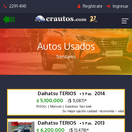
2291-4141
Regístrate
Ingresar
Autos Usados
Similares
Daihatsu TERIOS
2014
• 5 Pas.
¢ 5,100,000
($ 11,087)*
1500cc | Manual | Gasolina San José
Su mejor opción calidad ~economía ~ véalo y co
Daihatsu TERIOS
2013
• 5 Pas.
¢ 6,200,000
($ 13,478)*