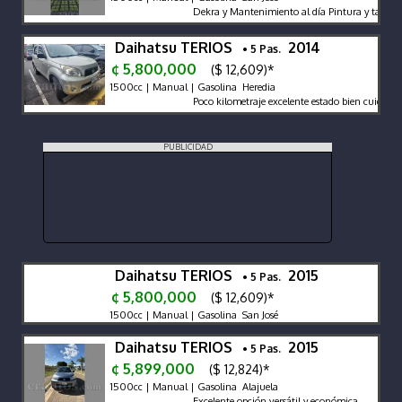
Dekra y Mantenimiento al día Pintura y tapicerí
Daihatsu TERIOS
2014
• 5 Pas.
¢ 5,800,000
($ 12,609)*
1500cc | Manual | Gasolina Heredia
Poco kilometraje excelente estado bien cuidado
PUBLICIDAD
Daihatsu TERIOS
2015
• 5 Pas.
¢ 5,800,000
($ 12,609)*
1500cc | Manual | Gasolina San José
Daihatsu TERIOS
2015
• 5 Pas.
¢ 5,899,000
($ 12,824)*
1500cc | Manual | Gasolina Alajuela
Excelente opción versátil y económica