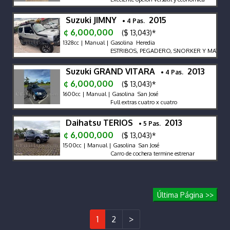
Suzuki JIMNY
2015
• 4 Pas.
¢ 6,000,000
($ 13,043)*
1328cc | Manual | Gasolina Heredia
ESTRIBOS, PEGADERO, SNORKER Y MATABU
Suzuki GRAND VITARA
2013
• 4 Pas.
¢ 6,000,000
($ 13,043)*
1600cc | Manual | Gasolina San José
Full extras cuatro x cuatro
Daihatsu TERIOS
2013
• 5 Pas.
¢ 6,000,000
($ 13,043)*
1500cc | Manual | Gasolina San José
Carro de cochera termine estrenar
Última Página >>
1
2
>