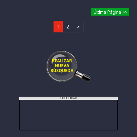
Última Página >>
1
2
>
PUBLICIDAD