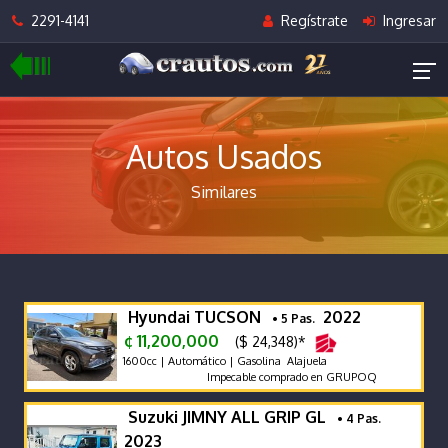
2291-4141
Regístrate
Ingresar
Autos Usados
Similares
Hyundai TUCSON
2022
• 5 Pas.
¢ 11,200,000
($ 24,348)*
1600cc | Automático | Gasolina Alajuela
Impecable comprado en GRUPOQ
Suzuki JIMNY ALL GRIP GL
• 4 Pas.
2023