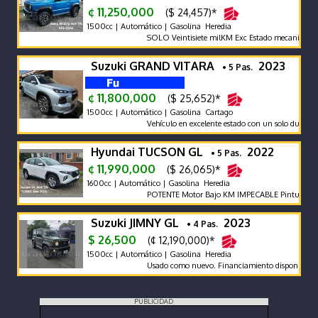
¢ 11,250,000
($ 24,457)*
1500cc | Automático | Gasolina Heredia
SOLO Veintisiete milKM Exc Estado mecanico carr
Suzuki GRAND VITARA
2023
• 5 Pas.
¢ 11,800,000
($ 25,652)*
1500cc | Automático | Gasolina Cartago
Vehículo en excelente estado con un solo dueño y r
Hyundai TUCSON GL
2022
• 5 Pas.
¢ 11,990,000
($ 26,065)*
1600cc | Automático | Gasolina Heredia
POTENTE Motor Bajo KM IMPECABLE Pintura Tapic
Suzuki JIMNY GL
2023
• 4 Pas.
$ 26,500
(¢ 12,190,000)*
1500cc | Automático | Gasolina Heredia
Usado como nuevo. Financiamiento disponible.
PUBLICIDAD