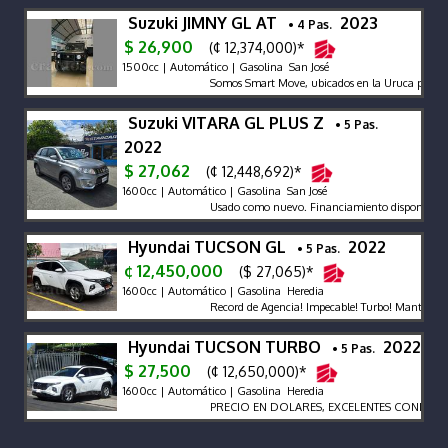
Suzuki JIMNY GL AT
2023
• 4 Pas.
$ 26,900
(¢ 12,374,000)*
1500cc | Automático | Gasolina San José
Somos Smart Move, ubicados en la Uruca por gru
Suzuki VITARA GL PLUS Z
• 5 Pas.
2022
$ 27,062
(¢ 12,448,692)*
1600cc | Automático | Gasolina San José
Usado como nuevo. Financiamiento disponible.
Hyundai TUCSON GL
2022
• 5 Pas.
¢ 12,450,000
($ 27,065)*
1600cc | Automático | Gasolina Heredia
Record de Agencia! Impecable! Turbo! Mantenimien
Hyundai TUCSON TURBO
2022
• 5 Pas.
$ 27,500
(¢ 12,650,000)*
1600cc | Automático | Gasolina Heredia
PRECIO EN DOLARES, EXCELENTES CONDICION