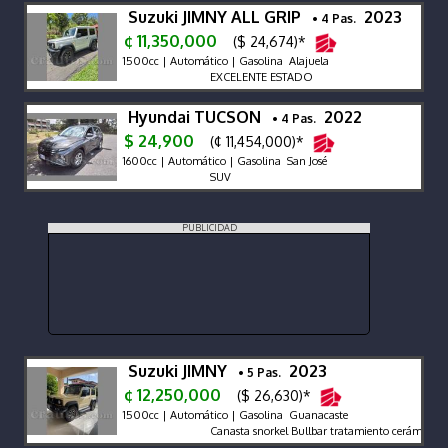
Suzuki JIMNY ALL GRIP
2023
• 4 Pas.
¢ 11,350,000
($ 24,674)*
1500cc | Automático | Gasolina Alajuela
EXCELENTE ESTADO
Hyundai TUCSON
2022
• 4 Pas.
$ 24,900
(¢ 11,454,000)*
1600cc | Automático | Gasolina San José
SUV
PUBLICIDAD
Suzuki JIMNY
2023
• 5 Pas.
¢ 12,250,000
($ 26,630)*
1500cc | Automático | Gasolina Guanacaste
Canasta snorkel Bullbar tratamiento cerámico PpF