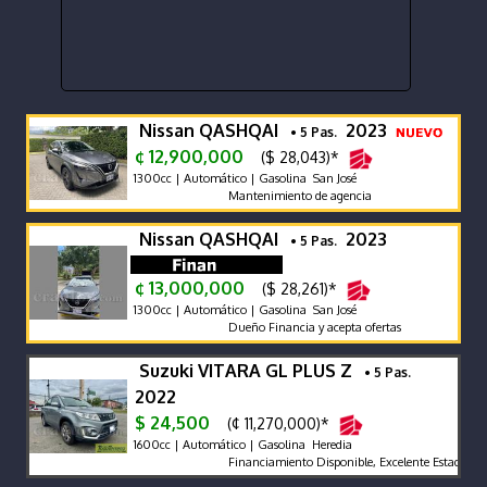
Nissan QASHQAI
2023
• 5 Pas.
¢ 12,900,000
($ 28,043)*
1300cc | Automático | Gasolina San José
Mantenimiento de agencia
Nissan QASHQAI
2023
• 5 Pas.
¢ 13,000,000
($ 28,261)*
1300cc | Automático | Gasolina San José
Dueño Financia y acepta ofertas
Suzuki VITARA GL PLUS Z
• 5 Pas.
2022
$ 24,500
(¢ 11,270,000)*
1600cc | Automático | Gasolina Heredia
Financiamiento Disponible, Excelente Estado, Gara