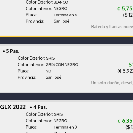
Color Exterior:
BLANCO
¢ 5,7
Color Interior:
NEGRO
($ 1
Placa:
Termina en 6
Provincia:
San José
Batería y llantas nuevas. 
2
• 5 Pas.
Color Exterior:
GRIS
$
Color Interior:
GRIS CON NEGRO
(¢ 5,92
Placa:
ND
Provincia:
San José
Un solo dueño, diesel, súp
 GLX 2022
• 4 Pas.
Color Exterior:
GRIS
¢ 6,3
Color Interior:
NEGRO
($ 
Placa:
Termina en 3