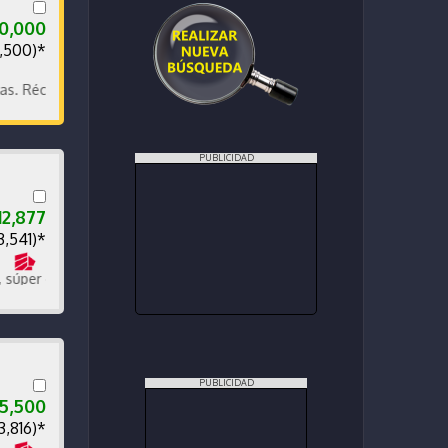
50,000
2,500)*
Récord de agencia.
PUBLICIDAD
12,877
3,541)*
er económico y potente, vehículo nacional. Recibí y financió
PUBLICIDAD
55,500
13,816)*