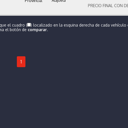
Provincia:
Alajuela
PRECIO FINAL CON DESCU
que el cuadro (
) localizado en la esquina derecha de cada vehículo
ima el botón de
comparar
.
1