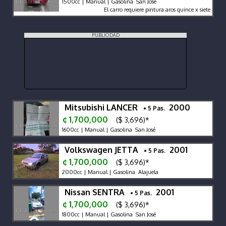
1500cc | Manual | Gasolina San José
El carro requiere pintura aros quince x siete llantas
PUBLICIDAD
Mitsubishi LANCER
2000
• 5 Pas.
¢ 1,700,000
($ 3,696)*
1600cc | Manual | Gasolina San José
Volkswagen JETTA
2001
• 5 Pas.
¢ 1,700,000
($ 3,696)*
2000cc | Manual | Gasolina Alajuela
Nissan SENTRA
2001
• 5 Pas.
¢ 1,700,000
($ 3,696)*
1800cc | Manual | Gasolina San José