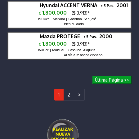
Hyundai ACCENT VERNA
2001
• 5 Pas.
¢ 1,800,000
($ 3,913)*
1500cc | Manual | Gasolina San José
Bien cuidado
Mazda PROTEGE
2000
• 5 Pas.
¢ 1,800,000
($ 3,913)*
1600cc | Manual | Gasolina Alajuela
Al día aire acondicionado
Última Página >>
1
2
>