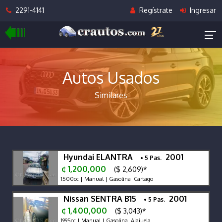
2291-4141
Regístrate
Ingresar
Autos Usados
Similares
Hyundai ELANTRA
2001
• 5 Pas.
¢ 1,200,000
($ 2,609)*
1500cc | Manual | Gasolina Cartago
Nissan SENTRA B15
2001
• 5 Pas.
¢ 1,400,000
($ 3,043)*
1995cc | Manual | Gasolina Alajuela