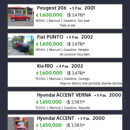
Peugeot 206
2001
• 5 Pas.
¢ 1,600,000
($ 3,478)*
1600cc | Manual | Gasolina San José
Todo al dia
Fiat PUNTO
2002
• 5 Pas.
¢ 1,600,000
($ 3,478)*
1400cc | Manual | Gasolina Heredia
Se conduce muy bien.
Kia RIO
2002
• 4 Pas.
¢ 1,600,000
($ 3,478)*
1500cc | Manual | Gasolina Cartago
Hoja en blanco trae pantalla alarma llantas nuevas
Hyundai ACCENT VERNA
2000
• 5 Pas.
¢ 1,650,000
($ 3,587)*
1500cc | Manual | Gasolina Alajuela
Hyundai ACCENT
2000
• 5 Pas.
¢ 1,650,000
($ 3,587)*