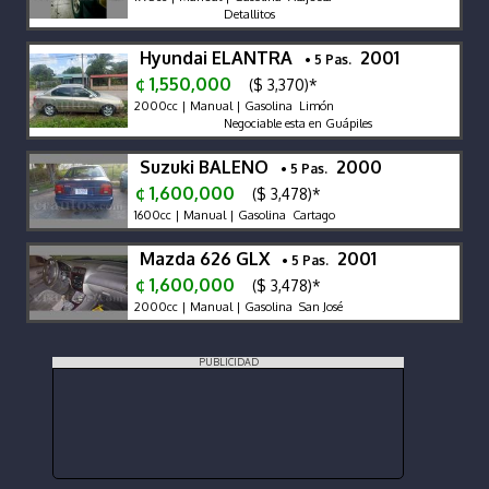
Detallitos
Hyundai ELANTRA
2001
• 5 Pas.
¢ 1,550,000
($ 3,370)*
2000cc | Manual | Gasolina Limón
Negociable esta en Guápiles
Suzuki BALENO
2000
• 5 Pas.
¢ 1,600,000
($ 3,478)*
1600cc | Manual | Gasolina Cartago
Mazda 626 GLX
2001
• 5 Pas.
¢ 1,600,000
($ 3,478)*
2000cc | Manual | Gasolina San José
PUBLICIDAD