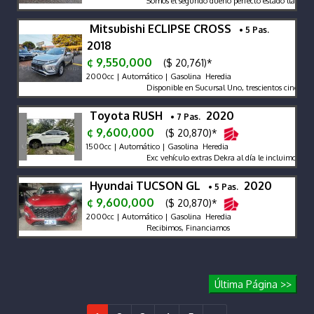
Somos el segundo dueño perfecto estado llantas Pire
Mitsubishi ECLIPSE CROSS
• 5 Pas.
2018
¢ 9,550,000
($ 20,761)*
2000cc | Automático | Gasolina Heredia
Disponible en Sucursal Uno, trescientos cincuenta
Toyota RUSH
2020
• 7 Pas.
¢ 9,600,000
($ 20,870)*
1500cc | Automático | Gasolina Heredia
Exc vehículo extras Dekra al día le incluimos ca
Hyundai TUCSON GL
2020
• 5 Pas.
¢ 9,600,000
($ 20,870)*
2000cc | Automático | Gasolina Heredia
Recibimos, Financiamos
Última Página >>