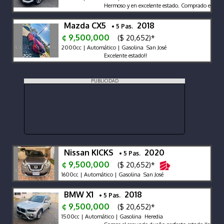
Hermoso y en excelente estado. Comprado en agencia
Mazda CX5
2018
• 5 Pas.
¢ 9,500,000
($ 20,652)*
2000cc | Automático | Gasolina San José
Excelente estado!!
PUBLICIDAD
Nissan KICKS
2020
• 5 Pas.
¢ 9,500,000
($ 20,652)*
1600cc | Automático | Gasolina San José
BMW X1
2018
• 5 Pas.
¢ 9,500,000
($ 20,652)*
1500cc | Automático | Gasolina Heredia