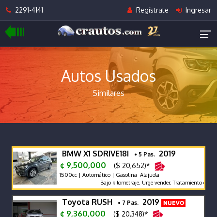
2291-4141
Regístrate
Ingresar
Autos Usados
Similares
BMW X1 SDRIVE18I
2019
• 5 Pas.
¢ 9,500,000
($ 20,652)*
1500cc | Automático | Gasolina Alajuela
Bajo kilometraje. Urge vender. Tratamiento cerámic
Toyota RUSH
2019
• 7 Pas.
¢ 9,360,000
($ 20,348)*