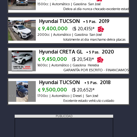
1500cc | Automático | Gasolina San José
Dekra al día nunca chocado excelente estado
Hyundai TUCSON
2019
• 5 Pas.
¢ 9,400,000
($ 20,435)*
2000cc | Automático | Gasolina San José
totalmente al dia marchamo dekra placas
Hyundai CRETA GL
2020
• 5 Pas.
¢ 9,450,000
($ 20,543)*
1600cc | Automático | Gasolina Heredia
GARANTÍA POR ESCRITO - FINANCIAMOS - RE
Hyundai TUCSON
2018
• 5 Pas.
¢ 9,500,000
($ 20,652)*
1700cc | Automático | Diesel | San José
Excelente estado vehículo cuidado
PUBLICIDAD