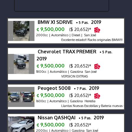
BMW X1 SDRIVE
2019
• 5 Pas.
¢ 9,500,000
($ 20,652)*
2000cc | Automático | Diesel | San José
Excelente estado!! Racks originales BMW!!!
Chevrolet TRAX PREMIER
• 5 Pas.
2019
¢ 9,500,000
($ 20,652)*
1800cc | Automático | Gasolina San José
VERSION EXTRAS
Peugeot 5008
2019
• 7 Pas.
¢ 9,500,000
($ 20,652)*
1600cc | Automático | Gasolina Heredia
Llantas Nuevas Escobillas y Bateria nuevas - Botón
Nissan QASHQAI
2019
• 5 Pas.
¢ 9,500,000
($ 20,652)*
2000cc | Automático | Gasolina San José