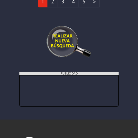
1
2
3
4
5
>
PUBLICIDAD