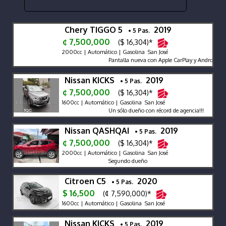
Chery TIGGO 5
2019
• 5 Pas.
¢ 7,500,000
($ 16,304)*
2000cc | Automático | Gasolina San José
Pantalla nueva con Apple CarPlay y Android Auto
Nissan KICKS
2019
• 5 Pas.
¢ 7,500,000
($ 16,304)*
1600cc | Automático | Gasolina San José
Un sólo dueño con récord de agencia!!!
Nissan QASHQAI
2019
• 5 Pas.
¢ 7,500,000
($ 16,304)*
2000cc | Automático | Gasolina San José
Segundo dueño
Citroen C5
2020
• 5 Pas.
$ 16,500
(¢ 7,590,000)*
1600cc | Automático | Gasolina San José
Nissan KICKS
2019
• 5 Pas.