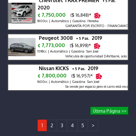
Chevrolet TRAX PREMIER
• 5 Pas.
2020
¢ 7,750,000
($ 16,848)*
1800cc | Automático | Gasolina Heredia
GARANTÍA POR ESCRITO - FINANCIAMOS - R
Peugeot 3008
2019
• 5 Pas.
¢ 7,773,000
($ 16,898)*
1598cc | Automático | Gasolina San José
Vehiculos de oportunidad DAVIbank, solo venta 
Nissan KICKS
2019
• 5 Pas.
¢ 7,800,000
($ 16,957)*
1600cc | Automático | Gasolina San José
Se vende por espacio pero el carro está excelente
Última Página >>
1
2
3
4
5
>