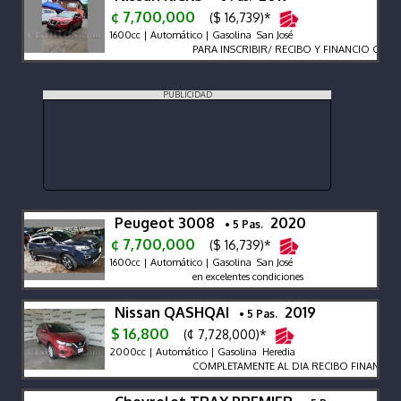
¢ 7,700,000
($ 16,739)*
1600cc | Automático | Gasolina San José
PARA INSCRIBIR/ RECIBO Y FINANCIO GARA
PUBLICIDAD
Peugeot 3008
2020
• 5 Pas.
¢ 7,700,000
($ 16,739)*
1600cc | Automático | Gasolina San José
en excelentes condiciones
Nissan QASHQAI
2019
• 5 Pas.
$ 16,800
(¢ 7,728,000)*
2000cc | Automático | Gasolina Heredia
COMPLETAMENTE AL DIA RECIBO FINANCIO ..