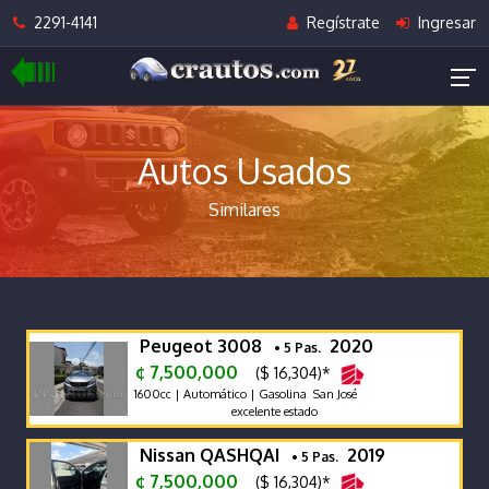
2291-4141
Regístrate
Ingresar
Autos Usados
Similares
Peugeot 3008
2020
• 5 Pas.
¢ 7,500,000
($ 16,304)*
1600cc | Automático | Gasolina San José
excelente estado
Nissan QASHQAI
2019
• 5 Pas.
¢ 7,500,000
($ 16,304)*