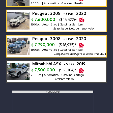
2000cc | Automático | Gasolina Heredia
Peugeot 3008
2020
• 5 Pas.
¢ 7,600,000
($ 16,522)*
1600cc | Automático | Gasolina San José
Se recibe vehículo de menor valor
Peugeot 3008
2020
• 5 Pas.
¢ 7,790,000
($ 16,935)*
1600cc | Automático | Gasolina San José
GangaCompradoAgencia Veinsa PRECIO NEGOCIABL
Mitsubishi ASX
2019
• 5 Pas.
¢ 7,500,000
($ 16,304)*
2000cc | Automático | Gasolina Cartago
Excelente estado
PUBLICIDAD