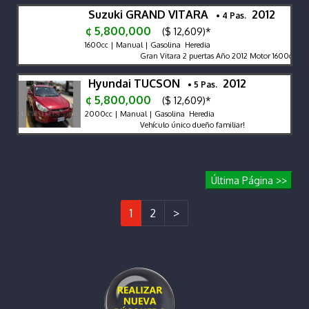
Suzuki GRAND VITARA
2012
• 4 Pas.
¢ 5,800,000
($ 12,609)*
1600cc | Manual | Gasolina Heredia
Gran Vitara 2 puertas Año 2012 Motor 1600cc econ
Hyundai TUCSON
2012
• 5 Pas.
¢ 5,800,000
($ 12,609)*
2000cc | Manual | Gasolina Heredia
Vehículo único dueño familiar!
Última Página >>
1
2
>