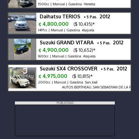
1500cc | Manual | Gasolina Heredia
Daihatsu TERIOS
2012
• 5 Pas.
¢ 4,800,000
($ 10,435)*
1497cc | Manual | Gasolina Alajuela
Suzuki GRAND VITARA
2012
• 5 Pas.
¢ 4,900,000
($ 10,652)*
1600cc | Manual | Gasolina Alajuela
Suzuki SX4 CROSSOVER
2012
• 5 Pas.
¢ 4,975,000
($ 10,815)*
2000cc | Manual | Gasolina San José
AUTOS BERTHEAU, SAN SEBASTIAN DE LA PLAZA
PUBLICIDAD