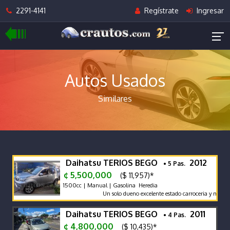
2291-4141
Regístrate
Ingresar
Autos Usados
Similares
Daihatsu TERIOS BEGO
2012
• 5 Pas.
¢ 5,500,000
($ 11,957)*
1500cc | Manual | Gasolina Heredia
Un solo dueno excelente estado carroceria y motor
Daihatsu TERIOS BEGO
2011
• 4 Pas.
¢ 4,800,000
($ 10,435)*