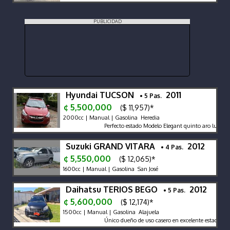
PUBLICIDAD
Hyundai TUCSON
2011
• 5 Pas.
¢ 5,500,000
($ 11,957)*
2000cc | Manual | Gasolina Heredia
Perfecto estado Modelo Elegant quinto aro lujo dobl
Suzuki GRAND VITARA
2012
• 4 Pas.
¢ 5,550,000
($ 12,065)*
1600cc | Manual | Gasolina San José
Daihatsu TERIOS BEGO
2012
• 5 Pas.
¢ 5,600,000
($ 12,174)*
1500cc | Manual | Gasolina Alajuela
Único dueño de uso casero en excelente estado muy