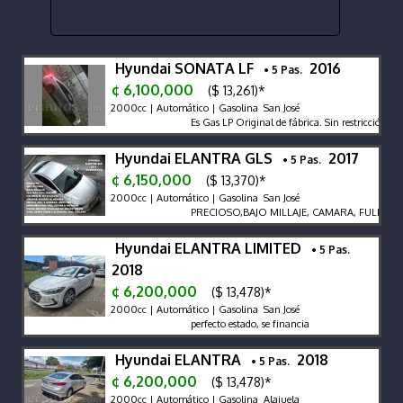
Hyundai SONATA LF
2016
• 5 Pas.
¢ 6,100,000
($ 13,261)*
2000cc | Automático | Gasolina San José
Es Gas LP Original de fábrica. Sin restricción veh
Hyundai ELANTRA GLS
2017
• 5 Pas.
¢ 6,150,000
($ 13,370)*
2000cc | Automático | Gasolina San José
PRECIOSO,BAJO MILLAJE, CAMARA, FULL,LLANTA
Hyundai ELANTRA LIMITED
• 5 Pas.
2018
¢ 6,200,000
($ 13,478)*
2000cc | Automático | Gasolina San José
perfecto estado, se financia
Hyundai ELANTRA
2018
• 5 Pas.
¢ 6,200,000
($ 13,478)*
2000cc | Automático | Gasolina Alajuela