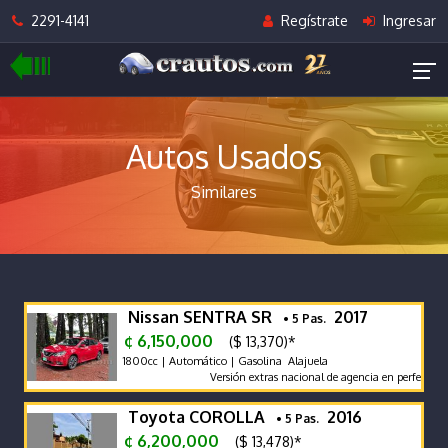
2291-4141
Regístrate
Ingresar
Autos Usados
Similares
Nissan SENTRA SR
2017
• 5 Pas.
¢ 6,150,000
($ 13,370)*
1800cc | Automático | Gasolina Alajuela
Versión extras nacional de agencia en perfecto es
Toyota COROLLA
2016
• 5 Pas.
¢ 6,200,000
($ 13,478)*