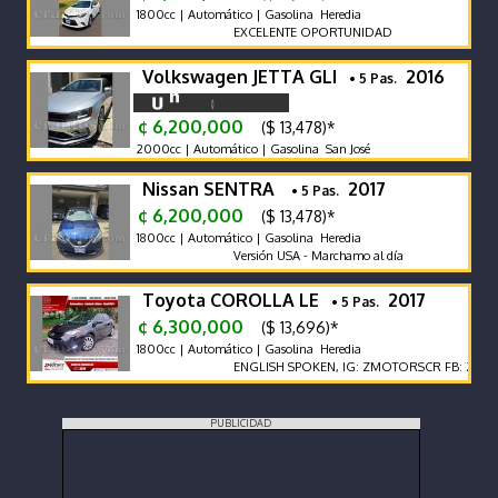
1800cc | Automático | Gasolina Heredia
EXCELENTE OPORTUNIDAD
Volkswagen JETTA GLI
2016
• 5 Pas.
¢ 6,200,000
($ 13,478)*
2000cc | Automático | Gasolina San José
Nissan SENTRA
2017
• 5 Pas.
¢ 6,200,000
($ 13,478)*
1800cc | Automático | Gasolina Heredia
Versión USA - Marchamo al día
Toyota COROLLA LE
2017
• 5 Pas.
¢ 6,300,000
($ 13,696)*
1800cc | Automático | Gasolina Heredia
ENGLISH SPOKEN, IG: ZMOTORSCR FB: Z MOTOR
PUBLICIDAD