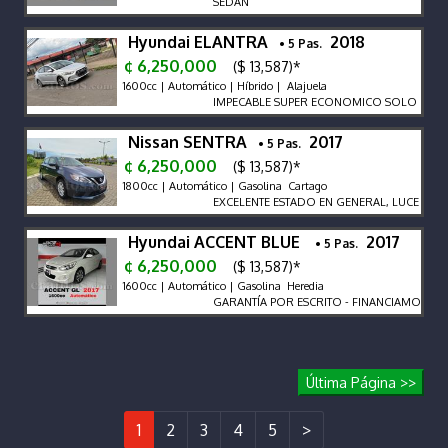
SEDAN
Hyundai ELANTRA
2018
• 5 Pas.
¢ 6,250,000
($ 13,587)*
1600cc | Automático | Híbrido | Alajuela
IMPECABLE SUPER ECONOMICO SOLO ES DE 
Nissan SENTRA
2017
• 5 Pas.
¢ 6,250,000
($ 13,587)*
1800cc | Automático | Gasolina Cartago
EXCELENTE ESTADO EN GENERAL, LUCE MUY B
Hyundai ACCENT BLUE
2017
• 5 Pas.
¢ 6,250,000
($ 13,587)*
1600cc | Automático | Gasolina Heredia
GARANTÍA POR ESCRITO - FINANCIAMOS - R
Última Página >>
1
2
3
4
5
>