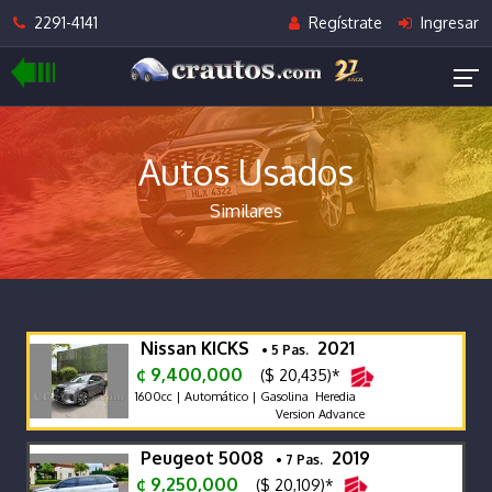
2291-4141
Regístrate
Ingresar
Autos Usados
Similares
Nissan KICKS
2021
• 5 Pas.
¢ 9,400,000
($ 20,435)*
1600cc | Automático | Gasolina Heredia
Version Advance
Peugeot 5008
2019
• 7 Pas.
¢ 9,250,000
($ 20,109)*