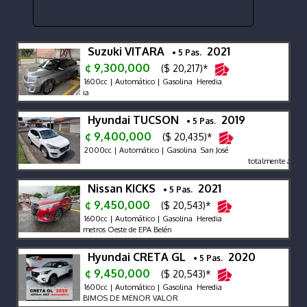
Suzuki VITARA
2021
• 5 Pas.
¢ 9,300,000
($ 20,217)*
1600cc | Automático | Gasolina Heredia
Versió
Hyundai TUCSON
2019
• 5 Pas.
¢ 9,400,000
($ 20,435)*
2000cc | Automático | Gasolina San José
totalmente al dia 
Nissan KICKS
2021
• 5 Pas.
¢ 9,450,000
($ 20,543)*
1600cc | Automático | Gasolina Heredia
 trescientos cincuenta metros Oeste de EPA Belén
Hyundai CRETA GL
2020
• 5 Pas.
¢ 9,450,000
($ 20,543)*
1600cc | Automático | Gasolina Heredia
- FINANCIAMOS - RECIBIMOS DE MENOR VALOR