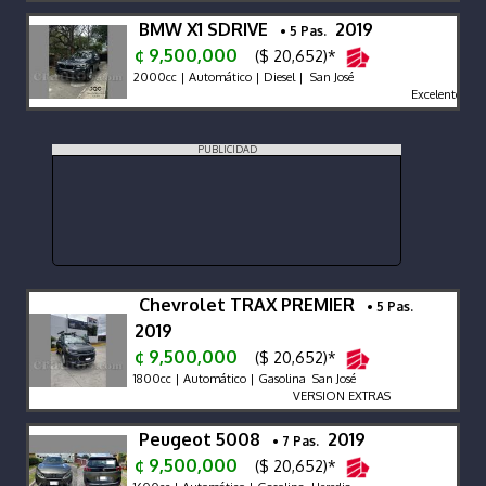
BMW X1 SDRIVE
2019
• 5 Pas.
¢ 9,500,000
($ 20,652)*
2000cc | Automático | Diesel | San José
Excelente estad
PUBLICIDAD
Chevrolet TRAX PREMIER
• 5 Pas.
2019
¢ 9,500,000
($ 20,652)*
1800cc | Automático | Gasolina San José
VERSION EXTRAS
Peugeot 5008
2019
• 7 Pas.
¢ 9,500,000
($ 20,652)*