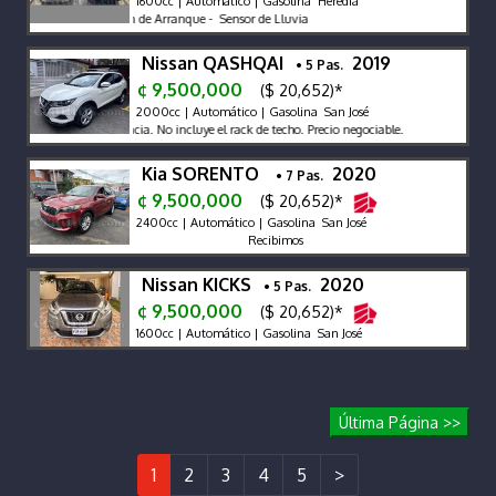
1600cc | Automático | Gasolina Heredia
 Bateria nuevas - Botón de Arranque - Sensor de Lluvia
Nissan QASHQAI
2019
• 5 Pas.
¢ 9,500,000
($ 20,652)*
2000cc | Automático | Gasolina San José
do. Comprado en agencia. No incluye el rack de techo. Precio negociable.
Kia SORENTO
2020
• 7 Pas.
¢ 9,500,000
($ 20,652)*
2400cc | Automático | Gasolina San José
Recibimos
Nissan KICKS
2020
• 5 Pas.
¢ 9,500,000
($ 20,652)*
1600cc | Automático | Gasolina San José
Última Página >>
1
2
3
4
5
>