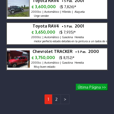
Toyota RAV4
2001
• 5 Pas.
¢ 3,600,000
($ 7,826)*
2000cc | Automático | Híbrido | Alajuela
Urge vender
Toyota RAV4
2001
• 5 Pas.
¢ 3,650,000
($ 7,935)*
2000cc | Automático | Gasolina Heredia
motor perfecto estado detalles en la pintura a un lados de rapones 
Chevrolet TRACKER
2000
• 5 Pas.
¢ 3,750,000
($ 8,152)*
2000cc | Automático | Gasolina Heredia
Muy buen estado
Última Página >>
1
2
>