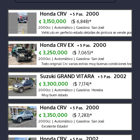
Honda CRV
2000
• 5 Pas.
¢ 3,150,000
($ 6,848)*
2000cc | Automático | Gasolina San José
Vehículo en perfecto estado detalles de pintura se vende por qué n
Honda CRV EX
2000
• 5 Pas.
¢ 3,250,000
($ 7,065)*
2000cc | Automático | Gasolina San José
Todo original Crv varias extras muy buenas condiciones todo al dí
Suzuki GRAND VITARA
2002
• 5 Pas.
¢ 3,300,000
($ 7,174)*
2000cc | Automático | Gasolina Heredia
Muy buen estado
Honda CRV
2000
• 5 Pas.
¢ 3,350,000
($ 7,283)*
2000cc | Automático | Gasolina San José
Excelente Estado!
Honda CRV
2002
• 5 Pas.