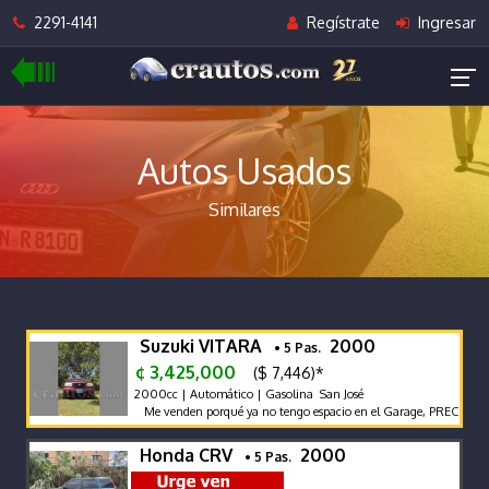
2291-4141
Regístrate
Ingresar
Autos Usados
Similares
Suzuki VITARA
2000
• 5 Pas.
¢ 3,425,000
($ 7,446)*
2000cc | Automático | Gasolina San José
Me venden porqué ya no tengo espacio en el Garage, PRECIO 
Honda CRV
2000
• 5 Pas.