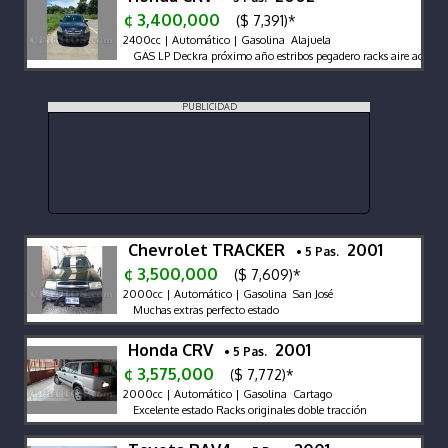
¢ 3,400,000
($ 7,391)*
2400cc | Automático | Gasolina Alajuela
GAS LP Deckra próximo año estribos pegadero racks aire acondic
PUBLICIDAD
Chevrolet TRACKER
2001
• 5 Pas.
¢ 3,500,000
($ 7,609)*
2000cc | Automático | Gasolina San José
Muchas extras perfecto estado
Honda CRV
2001
• 5 Pas.
¢ 3,575,000
($ 7,772)*
2000cc | Automático | Gasolina Cartago
Excelente estado Racks originales doble tracción