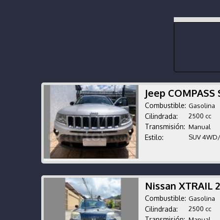
Jeep COMPASS 
Combustible:
Gasolina
Cilindrada:
2500 cc
Transmisión:
Manual
Estilo:
SUV 4WD
Nissan XTRAIL 
Combustible:
Gasolina
Cilindrada:
2500 cc
Transmisión:
Manual