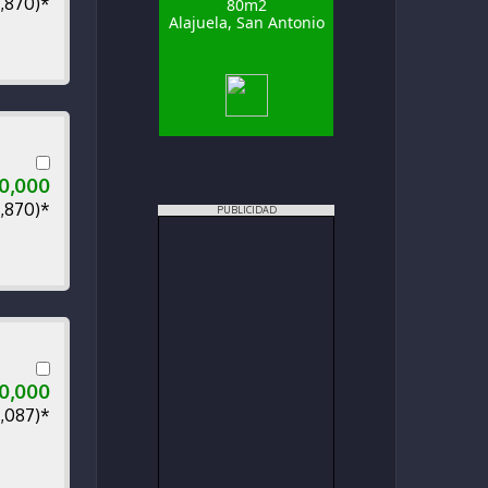
0,870)*
80m2
Alajuela, San Antonio
00,000
0,870)*
PUBLICIDAD
00,000
1,087)*