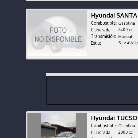
Hyundai SANTA
Combustible:
Gasolina
Cilindrada:
2400 cc
Transmisión:
Manual
Estilo:
SUV 4WD
Hyundai TUCSO
Combustible:
Gasolina
Cilindrada:
2000 cc