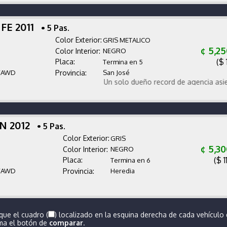
 FE 2011
• 5 Pas.
Color Exterior:
GRIS METALICO
¢ 5,2
Color Interior:
NEGRO
($ 
Placa:
Termina en 5
/AWD
Provincia:
San José
Un solo dueño record de agencia asientos 
N 2012
• 5 Pas.
Color Exterior:
GRIS
¢ 5,3
Color Interior:
NEGRO
($ 1
Placa:
Termina en 6
/AWD
Provincia:
Heredia
que el cuadro (
) localizado en la esquina derecha de cada vehículo
ima el botón de
comparar
.