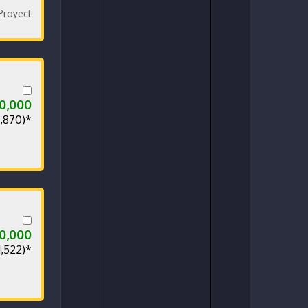
ores Biled. Pantalla Pioneer y cámara de reversa
00,000
0,870)*
00,000
1,522)*