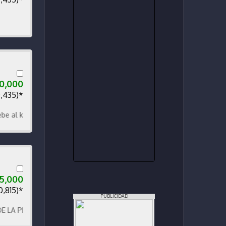
0,000
0,435)*
 kilometraje
75,000
0,815)*
PUBLICIDAD
 PLAZA DE DEPORTES NOVECIENTOS SUR