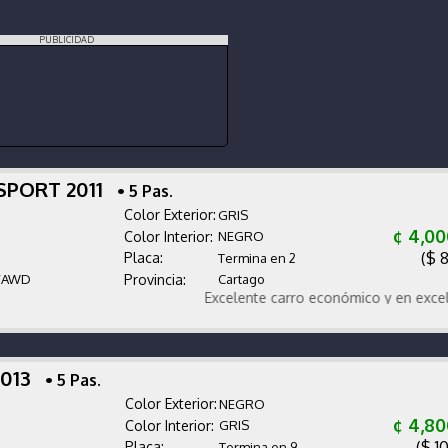
PUBLICIDAD
SPORT 2011
• 5 Pas.
Color Exterior:
GRIS
¢ 4,00
Color Interior:
NEGRO
($ 
Placa:
Termina en 2
/AWD
Provincia:
Cartago
Excelente carro económico y en excelente c
2013
• 5 Pas.
Color Exterior:
NEGRO
¢ 4,80
Color Interior:
GRIS
($ 1
Placa:
Termina en 9