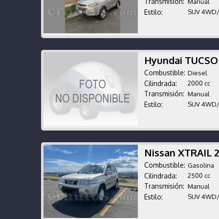
Transmisión:
Manual
Estilo:
SUV 4WD
Hyundai TUCSO
Combustible:
Diesel
Cilindrada:
2000 cc
Transmisión:
Manual
Estilo:
SUV 4WD
Nissan XTRAIL 
Combustible:
Gasolina
Cilindrada:
2500 cc
Transmisión:
Manual
Estilo:
SUV 4WD