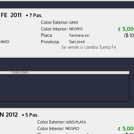
 FE 2011
• 7 Pas.
Color Exterior:
GRIS
¢ 5,0
Color Interior:
NEGRO
($ 1
Placa:
Termina en
/AWD
Provincia:
San José
Se vende o cambia Santa Fe
PUBLICIDAD
N 2012
• 5 Pas.
Color Exterior:
GRIS PLATA
¢ 5,0
Color Interior:
NEGRO