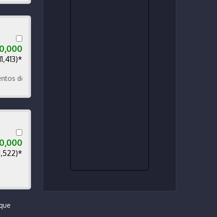
50,000
11,413)*
de cuero.
00,000
1,522)*
 que