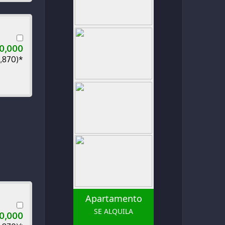
00,000
0,870)*
Apartamento
SE ALQUILA
00,000