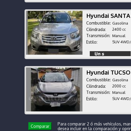
Hyundai SANTA
Combustible:
Gasolina
Cilindrada:
2400 cc
Transmisión:
Manual
Estilo:
SUV 4WD
Hyundai TUCSO
Combustible:
Gasolina
Cilindrada:
2000 cc
Transmisión:
Manual
Estilo:
SUV 4WD
Para comparar 2 ó más vehículos, mar
Comparar
desea incluir en la comparación y opr