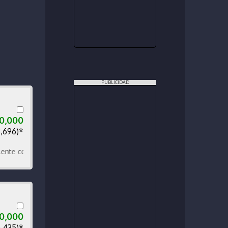
PUBLICIDAD
0,000
8,696)*
ondición. Termine de estrenar.
0,000
0,435)*