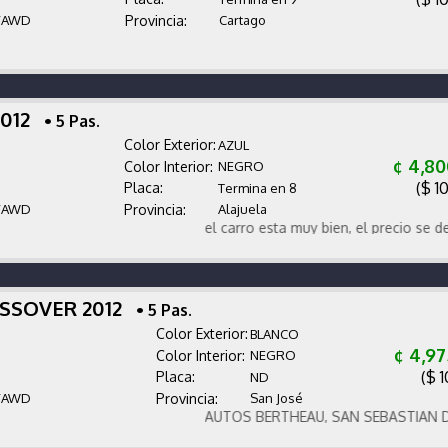
/AWD
Provincia:
Cartago
2012
• 5 Pas.
Color Exterior:
AZUL
¢ 4,80
Color Interior:
NEGRO
($ 1
Placa:
Termina en 8
/AWD
Provincia:
Alajuela
el carro esta muy bien, el precio se debe al
OSSOVER 2012
• 5 Pas.
Color Exterior:
BLANCO
¢ 4,9
Color Interior:
NEGRO
($ 1
Placa:
ND
/AWD
Provincia:
San José
AUTOS BERTHEAU, SAN SEBASTIAN DE LA