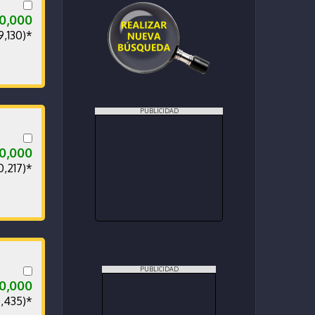
00,000
9,130)*
PUBLICIDAD
00,000
0,217)*
PUBLICIDAD
0,000
0,435)*