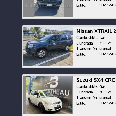
Estilo:
SUV 4WD
Nissan XTRAIL 
Combustible:
Gasolina
Cilindrada:
2500 cc
Transmisión:
Manual
Estilo:
SUV 4WD
Suzuki SX4 CR
Combustible:
Gasolina
Cilindrada:
2000 cc
Transmisión:
Manual
Estilo:
SUV 4WD