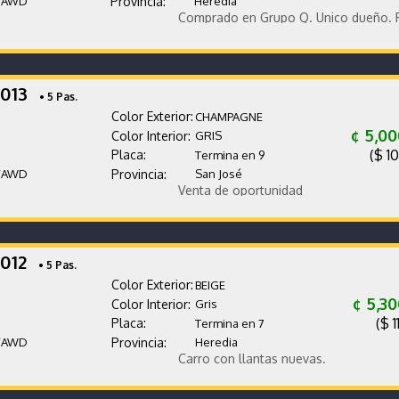
/AWD
Provincia:
Heredia
Comprado en Grupo Q. Único dueño. Proyect
2013
• 5 Pas.
Color Exterior:
CHAMPAGNE
¢ 5,0
Color Interior:
GRIS
($ 1
Placa:
Termina en 9
/AWD
Provincia:
San José
Venta de oportunidad
2012
• 5 Pas.
Color Exterior:
BEIGE
¢ 5,3
Color Interior:
Gris
($ 1
Placa:
Termina en 7
/AWD
Provincia:
Heredia
Carro con llantas nuevas.