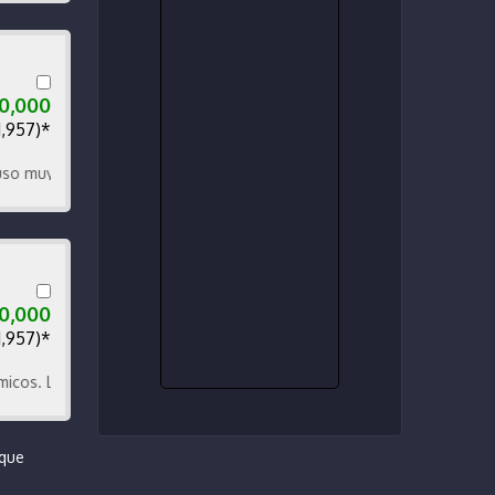
00,000
1,957)*
 económico confortable, seis velocidades.
00,000
1,957)*
lanta. Bateria nuevos. Pegadero. Canasta. Toldo techo
 que