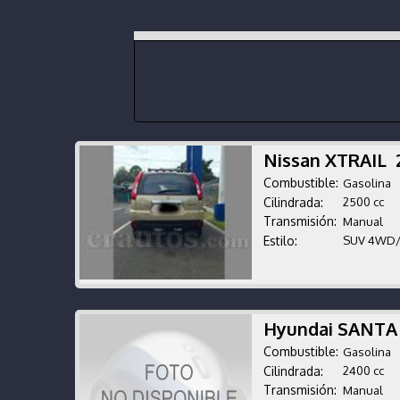
Nissan XTRAIL
Combustible:
Gasolina
Cilindrada:
2500 cc
Transmisión:
Manual
Estilo:
SUV 4WD
Hyundai SANTA
Combustible:
Gasolina
Cilindrada:
2400 cc
Transmisión:
Manual