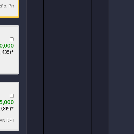
yectores Biled. Pantalla Pioneer y cámara de reversa
0,000
0,435)*
75,000
0,815)*
 LA PLAZA DE DEPORTES NOVECIENTOS SUR