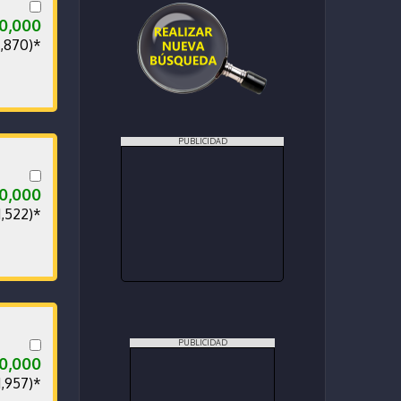
00,000
0,870)*
PUBLICIDAD
00,000
1,522)*
PUBLICIDAD
00,000
1,957)*