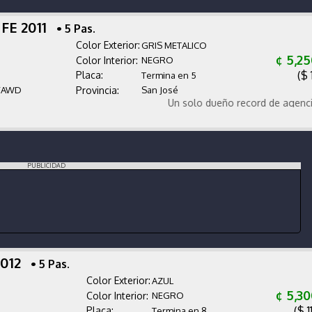
 FE 2011
• 5 Pas.
Color Exterior:
GRIS METALICO
¢ 5,2
Color Interior:
NEGRO
($ 
Placa:
Termina en 5
/AWD
Provincia:
San José
Un solo dueño record de agencia asie
PUBLICIDAD
2012
• 5 Pas.
Color Exterior:
AZUL
¢ 5,3
Color Interior:
NEGRO
($ 1
Placa:
Termina en 8