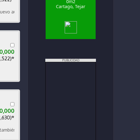
0m2
Cartago, Tejar
utomático y doy vuelto
00,000
1,522)*
PUBLICIDAD
50,000
1,630)*
 en el Ministerio de Seguridad Pública en San José