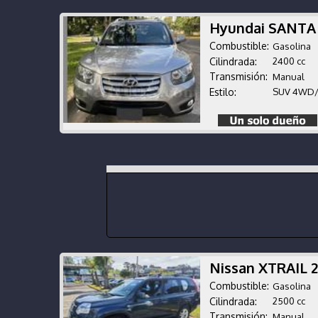
Hyundai SANTA
Combustible:
Gasolina
Cilindrada:
2400 cc
Transmisión:
Manual
Estilo:
SUV 4WD
Nissan XTRAIL 
Combustible:
Gasolina
Cilindrada:
2500 cc
Transmisión:
Manual