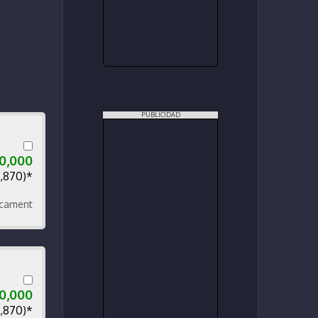
PUBLICIDAD
00,000
0,870)*
te
00,000
0,870)*