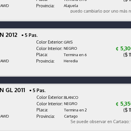
/AWD
Provincia:
Alajuela
puedo cambiarlo por uno más nuevo a
N 2012
• 5 Pas.
Color Exterior:
GRIS
¢ 5,3
Color Interior:
NEGRO
($ 1
Placa:
Termina en 6
/AWD
Provincia:
Heredia
N GL 2011
• 5 Pas.
Color Exterior:
BLANCO
¢ 5,3
Color Interior:
NEGRO
($ 1
Placa:
Termina en 2
/AWD
Provincia:
Cartago
Se puede observar en Cartago; también