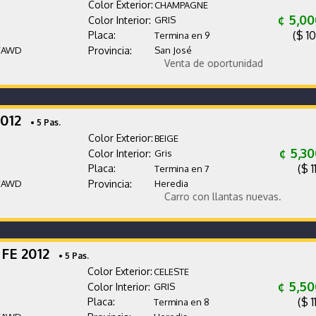
Color Exterior:
CHAMPAGNE
¢ 5,0
Color Interior:
GRIS
($ 1
Placa:
Termina en 9
/AWD
Provincia:
San José
Venta de oportunidad
2012
• 5 Pas.
Color Exterior:
BEIGE
¢ 5,3
Color Interior:
Gris
($ 1
Placa:
Termina en 7
/AWD
Provincia:
Heredia
Carro con llantas nuevas.
 FE 2012
• 5 Pas.
Color Exterior:
CELESTE
¢ 5,5
Color Interior:
GRIS
($ 1
Placa:
Termina en 8