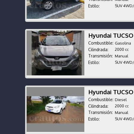
Estilo:
SUV 4WD
Hyundai TUCSO
Combustible:
Gasolina
Cilindrada:
2000 cc
Transmisión:
Manual
Estilo:
SUV 4WD
Hyundai TUCSO
Combustible:
Diesel
Cilindrada:
2000 cc
Transmisión:
Manual
Estilo:
SUV 4WD