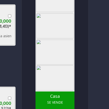
50,000
11,413)*
ntos de cuero.
Casa
SE VENDE
00,000
1,522)*