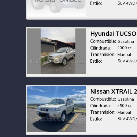
Estilo:
SUV 4WD
Hyundai TUCSO
Combustible:
Gasolina
Cilindrada:
2000 cc
Transmisión:
Manual
Estilo:
SUV 4WD
Nissan XTRAIL 
Combustible:
Gasolina
Cilindrada:
2500 cc
Transmisión:
Manual
Estilo:
SUV 4WD