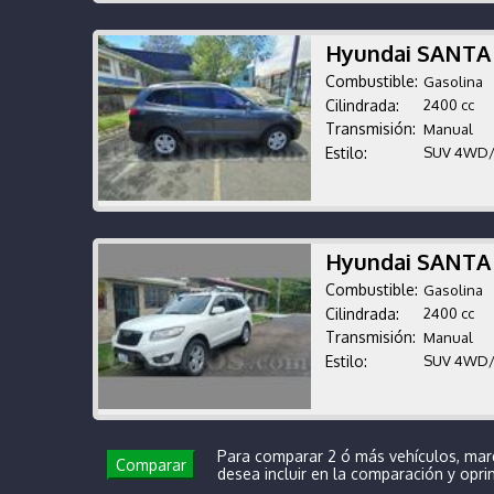
Hyundai SANTA
Combustible:
Gasolina
Cilindrada:
2400 cc
Transmisión:
Manual
Estilo:
SUV 4WD
Hyundai SANTA
Combustible:
Gasolina
Cilindrada:
2400 cc
Transmisión:
Manual
Estilo:
SUV 4WD
Para comparar 2 ó más vehículos, mar
Comparar
desea incluir en la comparación y opr