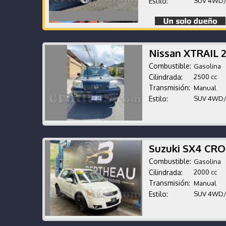
Estilo:
SUV 4WD
Nissan XTRAIL 
Combustible:
Gasolina
Cilindrada:
2500 cc
Transmisión:
Manual
Estilo:
SUV 4WD
Suzuki SX4 CR
Combustible:
Gasolina
Cilindrada:
2000 cc
Transmisión:
Manual
Estilo:
SUV 4WD