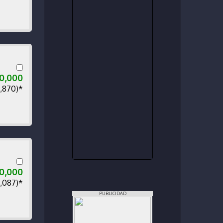
00,000
0,870)*
00,000
1,087)*
PUBLICIDAD