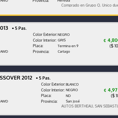
/AWD
Provincia:
Heredia
Comprado en Grupo Q. Único dueño. Pro
2013
• 5 Pas.
Color Exterior:
NEGRO
¢ 4,80
Color Interior:
GRIS
($ 1
Placa:
Termina en 9
/AWD
Provincia:
Cartago
OSSOVER 2012
• 5 Pas.
Color Exterior:
BLANCO
¢ 4,9
Color Interior:
NEGRO
($ 1
Placa:
ND
/AWD
Provincia:
San José
AUTOS BERTHEAU, SAN SEBASTIAN DE