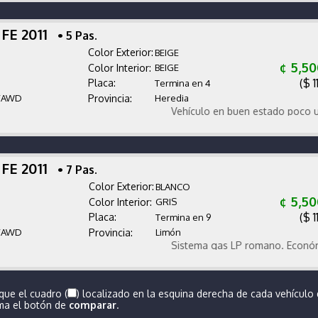
 FE 2011
• 5 Pas.
Color Exterior:
BEIGE
¢ 5,5
Color Interior:
BEIGE
($ 1
Placa:
Termina en 4
/AWD
Provincia:
Heredia
Vehículo en buen estado poco uso muy
 FE 2011
• 7 Pas.
Color Exterior:
BLANCO
¢ 5,5
Color Interior:
GRIS
($ 1
Placa:
Termina en 9
/AWD
Provincia:
Limón
Sistema gas LP romano. Económicos. L
que el cuadro (
) localizado en la esquina derecha de cada vehículo
ima el botón de
comparar
.