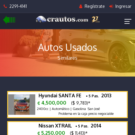
2291-4141
Regístrate
Ingresar
Autos Usados
Similares
Hyundai SANTA FE
2013
• 5 Pas.
¢ 4,500,000
($ 9,783)*
2400cc | Automático | Gasolina San José
Problema en la caja precio negociable
Nissan XTRAIL
2014
• 5 Pas.
¢ 5,250,000
($ 11,413)*