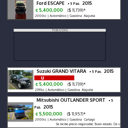
Ford ESCAPE
2015
• 5 Pas.
¢ 5,400,000
($ 11,739)*
2000cc | Automático | Gasolina Alajuela
PUBLICIDAD
Suzuki GRAND VITARA
2015
• 5 Pas.
¢ 5,400,000
($ 11,739)*
2393cc | Automático | Gasolina Alajuela
Mitsubishi OUTLANDER SPORT
• 5
2015
Pas.
¢ 5,500,000
($ 11,957)*
2000cc | Automático | Gasolina Cartago
Se recibe precio negociable. Buen estado. De uso dom