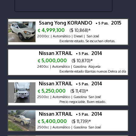
Ssang Yong KORANDO
2015
• 5 Pas.
¢ 4,999,100
($ 10,868)*
2000cc | Automático | Diesel | San José
Excelente estado. Se escuchan ofertas.
Nissan XTRAIL
2014
• 5 Pas.
¢ 5,000,000
($ 10,870)*
2400cc | Automático | Gasolina Alajuela
Excelente estado lllantas nuevas Dekra al día
Nissan XTRAIL
2014
• 5 Pas.
¢ 5,250,000
($ 11,413)*
2500cc | Automático | Gasolina San José
Precio negociable. Buen estado.
Nissan XTRAIL
2014
• 5 Pas.
¢ 5,400,000
($ 11,739)*
2500cc | Automático | Gasolina San José