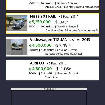
2500cc | Automático | Gasolina San José
Amplio.GAS LP. LLantas y batería nuevas enganche r
Nissan XTRAIL
2014
• 5 Pas.
¢ 5,250,000
($ 11,413)*
2500cc | Automático | Gasolina San José
Gasolina y Gas LP-Llantasy Bateria nuevas-Pantalla-C
Volkswagen TIGUAN
2013
• 5 Pas.
¢ 4,500,000
($ 9,783)*
2000cc | Automático | Gasolina Heredia
Se recibe vehículo de igual valor
Audi Q3
2013
• 5 Pas.
¢ 4,800,000
($ 10,435)*
2000cc | Automático | Gasolina San José
Santa Ana
PUBLICIDAD