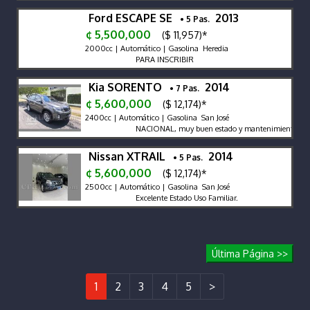
Ford ESCAPE SE
2013
• 5 Pas.
¢ 5,500,000
($ 11,957)*
2000cc | Automático | Gasolina Heredia
PARA INSCRIBIR
Kia SORENTO
2014
• 7 Pas.
¢ 5,600,000
($ 12,174)*
2400cc | Automático | Gasolina San José
NACIONAL, muy buen estado y mantenimiento
Nissan XTRAIL
2014
• 5 Pas.
¢ 5,600,000
($ 12,174)*
2500cc | Automático | Gasolina San José
Excelente Estado Uso Familiar.
Última Página >>
1
2
3
4
5
>