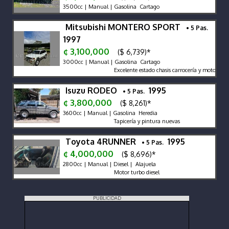
3500cc | Manual | Gasolina Cartago
Mitsubishi MONTERO SPORT
• 5 Pas.
1997
¢ 3,100,000
($ 6,739)*
3000cc | Manual | Gasolina Cartago
Excelente estado chasis carrocería y motor
Isuzu RODEO
1995
• 5 Pas.
¢ 3,800,000
($ 8,261)*
3600cc | Manual | Gasolina Heredia
Tapicería y pintura nuevas
Toyota 4RUNNER
1995
• 5 Pas.
¢ 4,000,000
($ 8,696)*
2800cc | Manual | Diesel | Alajuela
Motor turbo diesel
PUBLICIDAD