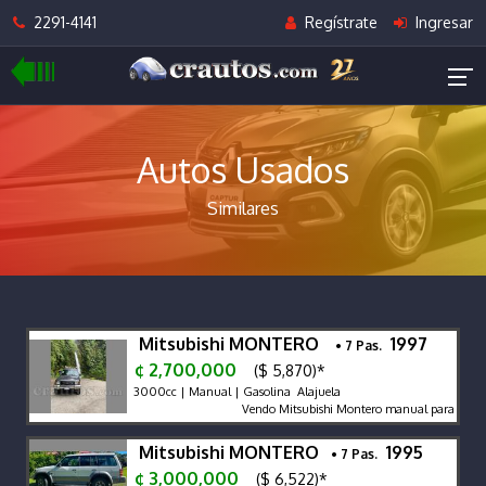
2291-4141
Regístrate
Ingresar
Autos Usados
Similares
Mitsubishi MONTERO
1997
• 7 Pas.
¢ 2,700,000
($ 5,870)*
3000cc | Manual | Gasolina Alajuela
Vendo Mitsubishi Montero manual para pasajero
Mitsubishi MONTERO
1995
• 7 Pas.
¢ 3,000,000
($ 6,522)*