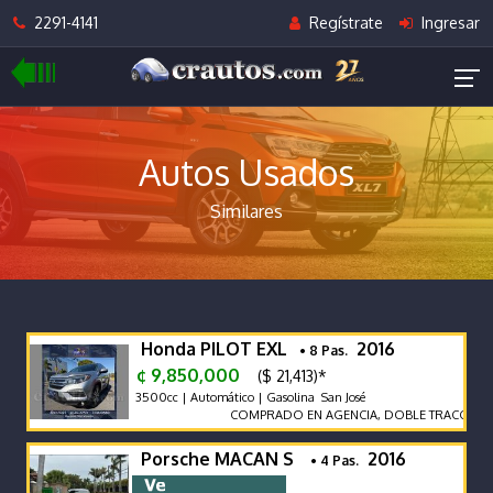
2291-4141
Regístrate
Ingresar
Autos Usados
Similares
Honda PILOT EXL
2016
• 8 Pas.
¢ 9,850,000
($ 21,413)*
3500cc | Automático | Gasolina San José
COMPRADO EN AGENCIA, DOBLE TRACCION, E
Porsche MACAN S
2016
• 4 Pas.