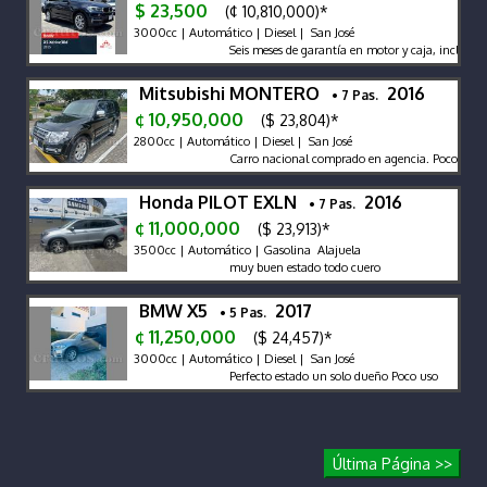
$ 23,500
(¢ 10,810,000)*
3000cc | Automático | Diesel | San José
Seis meses de garantía en motor y caja, incluye gas
Mitsubishi MONTERO
2016
• 7 Pas.
¢ 10,950,000
($ 23,804)*
2800cc | Automático | Diesel | San José
Carro nacional comprado en agencia. Poco kilomet
Honda PILOT EXLN
2016
• 7 Pas.
¢ 11,000,000
($ 23,913)*
3500cc | Automático | Gasolina Alajuela
muy buen estado todo cuero
BMW X5
2017
• 5 Pas.
¢ 11,250,000
($ 24,457)*
3000cc | Automático | Diesel | San José
Perfecto estado un solo dueño Poco uso
Última Página >>