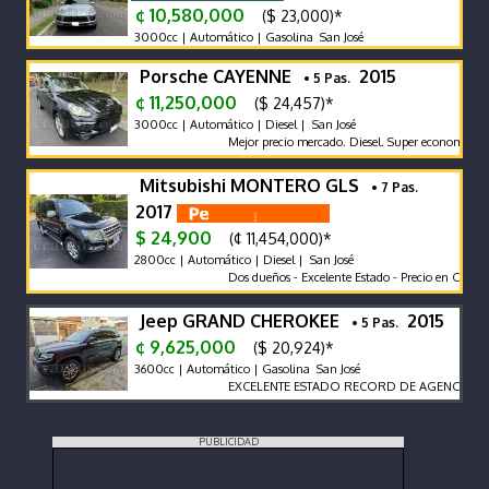
¢ 10,580,000
($ 23,000)*
3000cc | Automático | Gasolina San José
Porsche CAYENNE
2015
• 5 Pas.
¢ 11,250,000
($ 24,457)*
3000cc | Automático | Diesel | San José
Mejor precio mercado. Diesel. Super economico. Im
Mitsubishi MONTERO GLS
• 7 Pas.
2017
$ 24,900
(¢ 11,454,000)*
2800cc | Automático | Diesel | San José
Dos dueños - Excelente Estado - Precio en Colones
Jeep GRAND CHEROKEE
2015
• 5 Pas.
¢ 9,625,000
($ 20,924)*
3600cc | Automático | Gasolina San José
EXCELENTE ESTADO RECORD DE AGENCIA MO
PUBLICIDAD