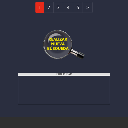
1
2
3
4
5
>
PUBLICIDAD