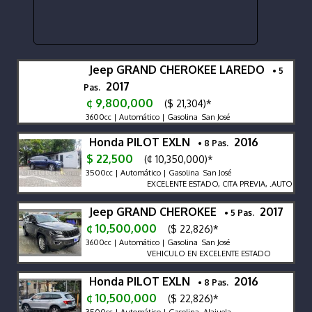
Jeep GRAND CHEROKEE LAREDO
• 5
2017
Pas.
¢ 9,800,000
($ 21,304)*
3600cc | Automático | Gasolina San José
Honda PILOT EXLN
2016
• 8 Pas.
$ 22,500
(¢ 10,350,000)*
3500cc | Automático | Gasolina San José
EXCELENTE ESTADO, CITA PREVIA, .AUTOPRE
Jeep GRAND CHEROKEE
2017
• 5 Pas.
¢ 10,500,000
($ 22,826)*
3600cc | Automático | Gasolina San José
VEHICULO EN EXCELENTE ESTADO
Honda PILOT EXLN
2016
• 8 Pas.
¢ 10,500,000
($ 22,826)*
3500cc | Automático | Gasolina Alajuela