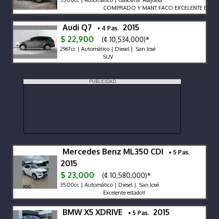
COMPRADO Y MANT FACO EXCELENTE ESTAD
Audi Q7
2015
• 4 Pas.
$ 22,900
(¢ 10,534,000)*
2967cc | Automático | Diesel | San José
SUV
PUBLICIDAD
Mercedes Benz ML350 CDI
• 5 Pas.
2015
$ 23,000
(¢ 10,580,000)*
3500cc | Automático | Diesel | San José
Excelente estado!!
BMW X5 XDRIVE
2015
• 5 Pas.