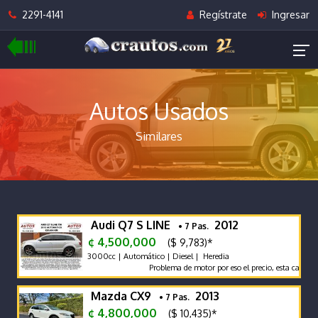
2291-4141
Regístrate
Ingresar
Autos Usados
Similares
Audi Q7 S LINE
2012
• 7 Pas.
¢ 4,500,000
($ 9,783)*
3000cc | Automático | Diesel | Heredia
Problema de motor por eso el precio, esta caminan
Mazda CX9
2013
• 7 Pas.
¢ 4,800,000
($ 10,435)*