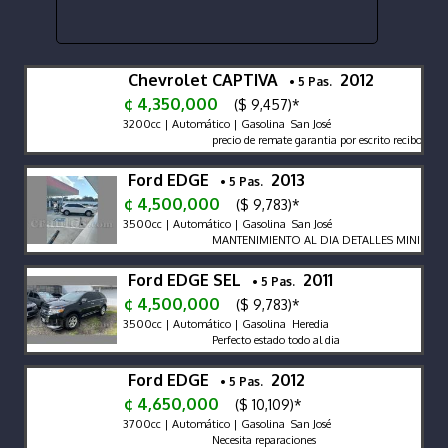
Chevrolet CAPTIVA
2012
• 5 Pas.
¢ 4,350,000
($ 9,457)*
3200cc | Automático | Gasolina San José
precio de remate garantia por escrito recibo y fina
Ford EDGE
2013
• 5 Pas.
¢ 4,500,000
($ 9,783)*
3500cc | Automático | Gasolina San José
MANTENIMIENTO AL DIA DETALLES MINIMOS
Ford EDGE SEL
2011
• 5 Pas.
¢ 4,500,000
($ 9,783)*
3500cc | Automático | Gasolina Heredia
Perfecto estado todo al dia
Ford EDGE
2012
• 5 Pas.
¢ 4,650,000
($ 10,109)*
3700cc | Automático | Gasolina San José
Necesita reparaciones