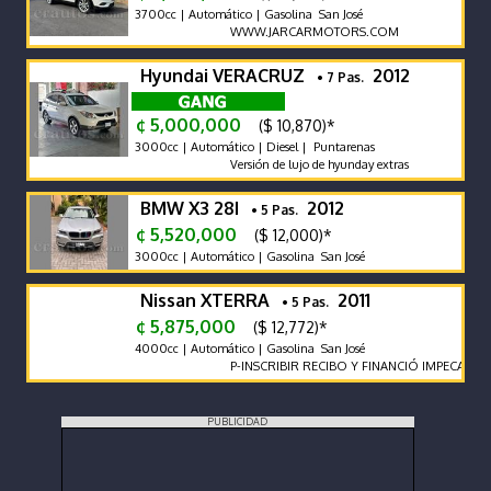
3700cc | Automático | Gasolina San José
WWW.JARCARMOTORS.COM
Hyundai VERACRUZ
2012
• 7 Pas.
¢ 5,000,000
($ 10,870)*
3000cc | Automático | Diesel | Puntarenas
Versión de lujo de hyunday extras
BMW X3 28I
2012
• 5 Pas.
¢ 5,520,000
($ 12,000)*
3000cc | Automático | Gasolina San José
Nissan XTERRA
2011
• 5 Pas.
¢ 5,875,000
($ 12,772)*
4000cc | Automático | Gasolina San José
P-INSCRIBIR RECIBO Y FINANCIÓ IMPECABLE
PUBLICIDAD