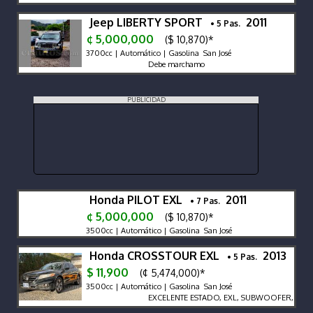
Jeep LIBERTY SPORT
2011
• 5 Pas.
¢ 5,000,000
($ 10,870)*
3700cc | Automático | Gasolina San José
Debe marchamo
PUBLICIDAD
Honda PILOT EXL
2011
• 7 Pas.
¢ 5,000,000
($ 10,870)*
3500cc | Automático | Gasolina San José
Honda CROSSTOUR EXL
2013
• 5 Pas.
$ 11,900
(¢ 5,474,000)*
3500cc | Automático | Gasolina San José
EXCELENTE ESTADO, EXL, SUBWOOFER, CUER