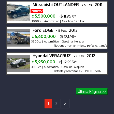
Mitsubishi OUTLANDER
2011
• 5 Pas.
¢ 5,500,000
($ 11,957)*
3000cc | Automático | Gasolina San José
Ford EDGE
2013
• 5 Pas.
¢ 5,600,000
($ 12,174)*
3500cc | Automático | Gasolina Heredia
Nacional, mantenimiento perfecto, transfer nuevo 
Hyundai VERACRUZ
2012
• 7 Pas.
¢ 5,950,000
($ 12,935)*
3800cc | Automático | Gasolina Alajuela
Potente y confortable / TIPO TUCSON
Última Página >>
1
2
>