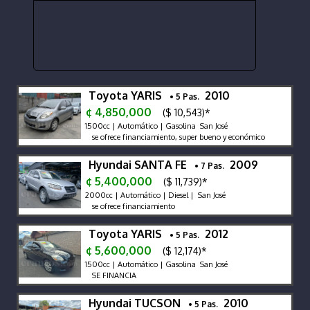
Toyota YARIS
2010
• 5 Pas.
¢ 4,850,000
($ 10,543)*
1500cc | Automático | Gasolina San José
se ofrece financiamiento, super bueno y económico
Hyundai SANTA FE
2009
• 7 Pas.
¢ 5,400,000
($ 11,739)*
2000cc | Automático | Diesel | San José
se ofrece financiamiento
Toyota YARIS
2012
• 5 Pas.
¢ 5,600,000
($ 12,174)*
1500cc | Automático | Gasolina San José
SE FINANCIA
Hyundai TUCSON
2010
• 5 Pas.