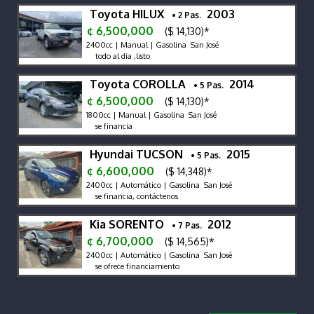
Toyota HILUX
2003
• 2 Pas.
¢ 6,500,000
($ 14,130)*
2400cc | Manual | Gasolina San José
todo al dia ,listo
Toyota COROLLA
2014
• 5 Pas.
¢ 6,500,000
($ 14,130)*
1800cc | Manual | Gasolina San José
se financia
Hyundai TUCSON
2015
• 5 Pas.
¢ 6,600,000
($ 14,348)*
2400cc | Automático | Gasolina San José
se financia, contáctenos
Kia SORENTO
2012
• 7 Pas.
¢ 6,700,000
($ 14,565)*
2400cc | Automático | Gasolina San José
se ofrece financiamiento