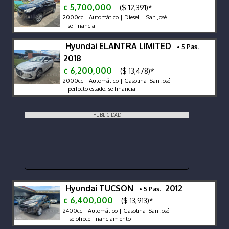
¢ 5,700,000
($ 12,391)*
2000cc | Automático | Diesel | San José
se financia
Hyundai ELANTRA LIMITED
• 5 Pas.
2018
¢ 6,200,000
($ 13,478)*
2000cc | Automático | Gasolina San José
perfecto estado, se financia
PUBLICIDAD
Hyundai TUCSON
2012
• 5 Pas.
¢ 6,400,000
($ 13,913)*
2400cc | Automático | Gasolina San José
se ofrece financiamiento