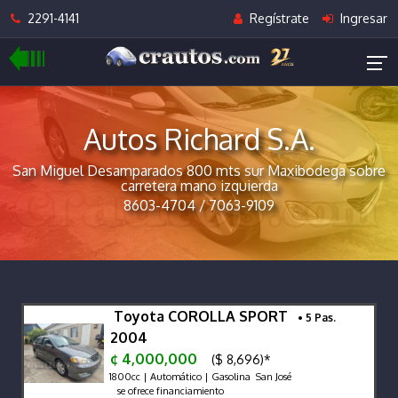
2291-4141
Regístrate
Ingresar
Autos Richard S.A.
San Miguel Desamparados 800 mts sur Maxibodega sobre
carretera mano izquierda
8603-4704 / 7063-9109
Toyota COROLLA SPORT
• 5 Pas.
2004
¢ 4,000,000
($ 8,696)*
1800cc | Automático | Gasolina San José
se ofrece financiamiento