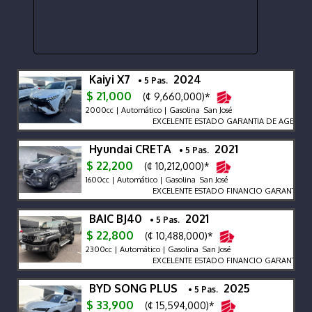
Kaiyi X7
2024
• 5 Pas.
$ 21,000
(¢ 9,660,000)*
2000cc | Automático | Gasolina San José
EXCELENTE ESTADO GARANTIA DE AGENCIA 
Hyundai CRETA
2021
• 5 Pas.
$ 22,200
(¢ 10,212,000)*
1600cc | Automático | Gasolina San José
EXCELENTE ESTADO FINANCIO GARANTIA
BAIC BJ40
2021
• 5 Pas.
$ 22,800
(¢ 10,488,000)*
2300cc | Automático | Gasolina San José
EXCELENTE ESTADO FINANCIO GARANTIA DE AG
BYD SONG PLUS
2025
• 5 Pas.
$ 33,900
(¢ 15,594,000)*