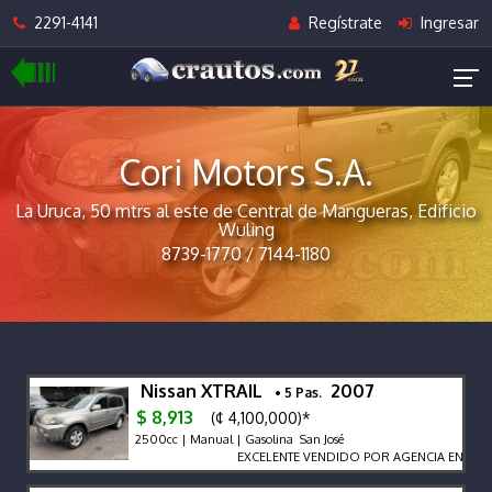
2291-4141
Regístrate
Ingresar
Cori Motors S.A.
La Uruca, 50 mtrs al este de Central de Mangueras, Edificio
Wuling
8739-1770 / 7144-1180
Nissan XTRAIL
2007
• 5 Pas.
$ 8,913
(¢ 4,100,000)*
2500cc | Manual | Gasolina San José
EXCELENTE VENDIDO POR AGENCIA EN EL PA