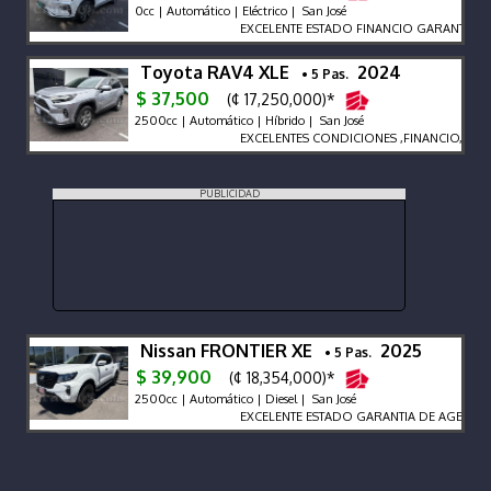
0cc | Automático | Eléctrico | San José
EXCELENTE ESTADO FINANCIO GARANTIA DE 
Toyota RAV4 XLE
2024
• 5 Pas.
$ 37,500
(¢ 17,250,000)*
2500cc | Automático | Híbrido | San José
EXCELENTES CONDICIONES ,FINANCIO, HIBR
PUBLICIDAD
Nissan FRONTIER XE
2025
• 5 Pas.
$ 39,900
(¢ 18,354,000)*
2500cc | Automático | Diesel | San José
EXCELENTE ESTADO GARANTIA DE AGENCIA F