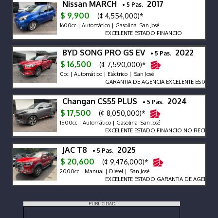
Nissan MARCH
2017
• 5 Pas.
$ 9,900
(¢ 4,554,000)*
1600cc | Automático | Gasolina San José
EXCELENTE ESTADO FINANCIO
BYD SONG PRO GS EV
2022
• 5 Pas.
$ 16,500
(¢ 7,590,000)*
0cc | Automático | Eléctrico | San José
GARANTIA DE AGENCIA EXCELENTE ESTADO 
Changan CS55 PLUS
2024
• 5 Pas.
$ 17,500
(¢ 8,050,000)*
1500cc | Automático | Gasolina San José
EXCELENTE ESTADO FINANCIO NO RECIBO V
JAC T8
2025
• 5 Pas.
$ 20,600
(¢ 9,476,000)*
2000cc | Manual | Diesel | San José
EXCELENTE ESTADO GARANTIA DE AGENCIA F
PUBLICIDAD