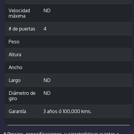
Velocidad
ND
máxima
# de puertas
4
Peso
Altura
Ancho
Largo
ND
Diámetro de
ND
giro
Garantía
3 años ó 100,000 kms.
* Precios, especificaciones, y características sujetas a