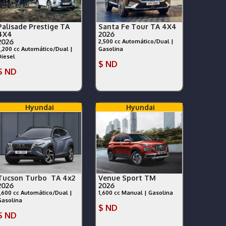
Palisade Prestige TA
Santa Fe Tour TA 4X4
4X4
2026
2026
2,500 cc Automático/Dual |
2,200 cc Automático/Dual |
Gasolina
Diesel
$ ND
$ ND
Hyundai
Hyundai
Tucson Turbo TA 4x2
Venue Sport TM
2026
2026
1,600 cc Automático/Dual |
1,600 cc Manual | Gasolina
Gasolina
$ ND
$ ND