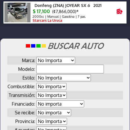
Donfeng (ZNA) JOYEAR SX 6 2021
$ 17,100
(¢7,866,000)*
2000cc | Manual | Gasolina | 7 pas.
Starcars La Uruca
Marca:
Modelo:
Estilo:
Combustible:
Transmisión:
Financiado:
Se recibe:
Provincia:
# puertas: