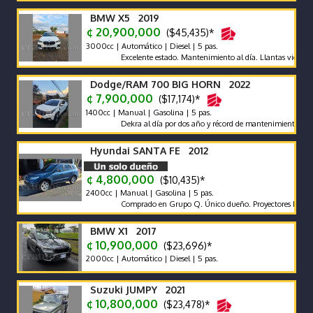
BMW X5 2019
¢ 20,900,000
($45,435)*
3000cc | Automático | Diesel | 5 pas.
Excelente estado. Mantenimiento al día. Llantas vientiuno d
Dodge/RAM 700 BIG HORN 2022
¢ 7,900,000
($17,174)*
1400cc | Manual | Gasolina | 5 pas.
Dekra al día por dos año y récord de mantenimientos de agenc
Hyundai SANTA FE 2012
¢ 4,800,000
($10,435)*
2400cc | Manual | Gasolina | 5 pas.
Comprado en Grupo Q. Único dueño. Proyectores Biled. Pantal
BMW X1 2017
¢ 10,900,000
($23,696)*
2000cc | Automático | Diesel | 5 pas.
Suzuki JUMPY 2021
¢ 10,800,000
($23,478)*