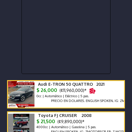
Audi E-TRON 50 QUATTRO 2021
$ 26,000
(¢11,960,000)*
0cc | Automático | Eléctrico | 5 pas.
PRECIO EN DOLARES. ENGLISH SPOKEN, IG: ZMOTORSCR F
Toyota FJ CRUISER 2008
$ 21,500
(¢9,890,000)*
4000cc | Automático | Gasolina | 5 pas.
ENGLISH SPOKEN, IG: ZMOTORSCR FB: Z MOTORS. Contác