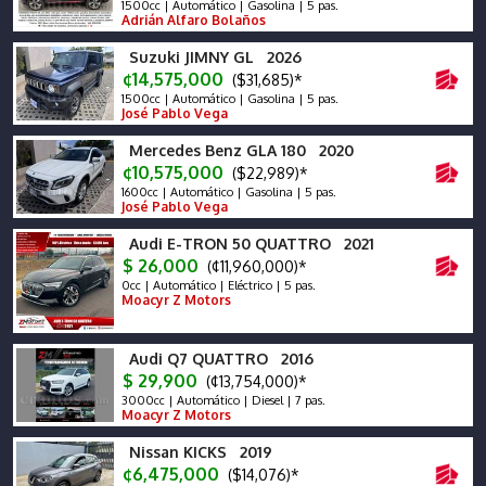
1500cc | Automático | Gasolina | 5 pas.
Adrián Alfaro Bolaños
Suzuki JIMNY GL 2026
¢14,575,000
($31,685)*
1500cc | Automático | Gasolina | 5 pas.
José Pablo Vega
Mercedes Benz GLA 180 2020
¢10,575,000
($22,989)*
1600cc | Automático | Gasolina | 5 pas.
José Pablo Vega
Audi E-TRON 50 QUATTRO 2021
$ 26,000
(¢11,960,000)*
0cc | Automático | Eléctrico | 5 pas.
Moacyr Z Motors
Audi Q7 QUATTRO 2016
$ 29,900
(¢13,754,000)*
3000cc | Automático | Diesel | 7 pas.
Moacyr Z Motors
Nissan KICKS 2019
¢6,475,000
($14,076)*