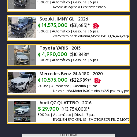
1500cc | Automático | Gasolina | 5 pas.
Record de agencia Excelente estado
Suzuki JIMNY GL 2026
¢ 14,575,000
($31,685)*
1500cc | Automático | Gasolina | 5 pas.
2026 termine de estrenar,Motor 1500,T/A,4x4,carplay,alfombr
Toyota YARIS 2015
¢ 4,990,000
($10,848)*
1500cc | Automático | Gasolina | 5 pas.
Mercedes Benz GLA 180 2020
¢ 10,575,000
($22,989)*
1600cc | Automático | Gasolina | 5 pas.
Única dueña,Motor 1600 turbo,4x2,5 pax,muy poco km 6500
Audi Q7 QUATTRO 2016
$ 29,900
(¢13,754,000)*
3000cc | Automático | Diesel | 7 pas.
ENGLISH SPOKEN, IG: ZMOTORSCR FB: Z MOTORS. Contác
PUBLICIDAD