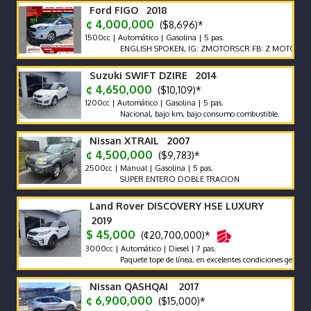
Ford FIGO 2018
¢ 4,000,000
($8,696)*
1500cc | Automático | Gasolina | 5 pas.
ENGLISH SPOKEN, IG: ZMOTORSCR FB: Z MOTORS. Contác
Suzuki SWIFT DZIRE 2014
¢ 4,650,000
($10,109)*
1200cc | Automático | Gasolina | 5 pas.
Nacional, bajo km, bajo consumo combustible.
Nissan XTRAIL 2007
¢ 4,500,000
($9,783)*
2500cc | Manual | Gasolina | 5 pas.
SUPER ENTERO DOBLE TRACION
Land Rover DISCOVERY HSE LUXURY
2019
$ 45,000
(¢20,700,000)*
3000cc | Automático | Diesel | 7 pas.
Paquete tope de línea, en excelentes condiciones generales. Fi
Nissan QASHQAI 2017
¢ 6,900,000
($15,000)*