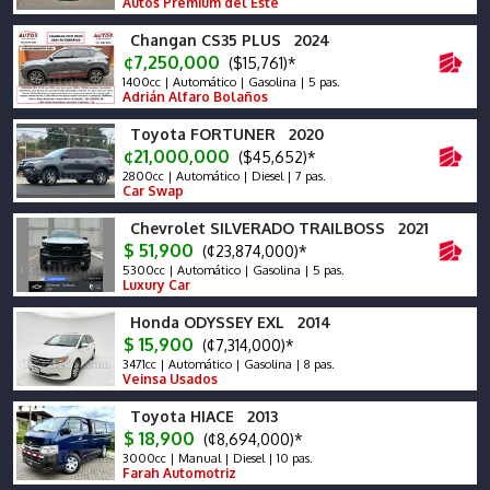
Autos Premium del Este
Changan CS35 PLUS 2024
¢7,250,000
($15,761)*
1400cc | Automático | Gasolina | 5 pas.
Adrián Alfaro Bolaños
Toyota FORTUNER 2020
¢21,000,000
($45,652)*
2800cc | Automático | Diesel | 7 pas.
Car Swap
Chevrolet SILVERADO TRAILBOSS 2021
$ 51,900
(¢23,874,000)*
5300cc | Automático | Gasolina | 5 pas.
Luxury Car
Honda ODYSSEY EXL 2014
$ 15,900
(¢7,314,000)*
3471cc | Automático | Gasolina | 8 pas.
Veinsa Usados
Toyota HIACE 2013
$ 18,900
(¢8,694,000)*
3000cc | Manual | Diesel | 10 pas.
Farah Automotriz