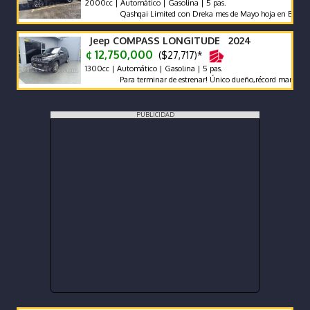
2000cc | Automático | Gasolina | 5 pas.
Qashqai Limited con Dreka mes de Mayo hoja en Blanco
Jeep COMPASS LONGITUDE 2024
¢ 12,750,000
($27,717)*
1300cc | Automático | Gasolina | 5 pas.
Para terminar de estrenar! Único dueño,récord mant agencia,
PUBLICIDAD