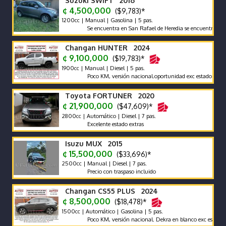
Suzuki SWIFT 2016
¢ 4,500,000
($9,783)*
1200cc | Manual | Gasolina | 5 pas.
Se encuentra en San Rafael de Heredia se encuentra en excel
Changan HUNTER 2024
¢ 9,100,000
($19,783)*
1900cc | Manual | Diesel | 5 pas.
Poco KM, versión nacional.oportunidad exc estado carrocería
Toyota FORTUNER 2020
¢ 21,900,000
($47,609)*
2800cc | Automático | Diesel | 7 pas.
Excelente estado extras
Isuzu MUX 2015
¢ 15,500,000
($33,696)*
2500cc | Manual | Diesel | 7 pas.
Precio con traspaso incluido
Changan CS55 PLUS 2024
¢ 8,500,000
($18,478)*
1500cc | Automático | Gasolina | 5 pas.
Poco KM, versión nacional. Dekra en blanco exc estado carro