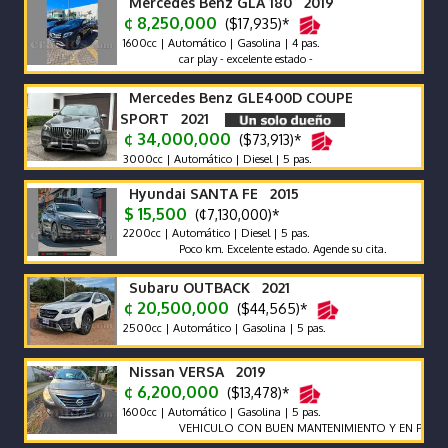
Mercedes Benz GLA 180 2019
¢ 8,250,000
($17,935)*
1600cc | Automático | Gasolina | 4 pas.
car play - excelente estado -
Mercedes Benz GLE400D COUPE
SPORT 2021
¢ 34,000,000
($73,913)*
3000cc | Automático | Diesel | 5 pas.
Hyundai SANTA FE 2015
$ 15,500
(¢7,130,000)*
2200cc | Automático | Diesel | 5 pas.
Poco km. Excelente estado. Agende su cita.
Subaru OUTBACK 2021
¢ 20,500,000
($44,565)*
2500cc | Automático | Gasolina | 5 pas.
Nissan VERSA 2019
¢ 6,200,000
($13,478)*
1600cc | Automático | Gasolina | 5 pas.
VEHICULO CON BUEN MANTENIMIENTO Y EN PERFECTO 