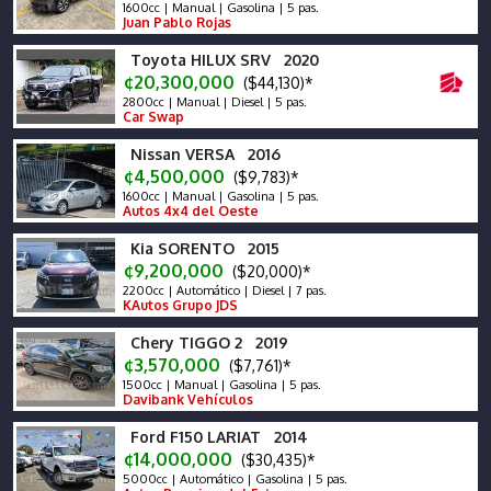
1600cc | Manual | Gasolina | 5 pas.
Juan Pablo Rojas
Toyota HILUX SRV 2020
¢20,300,000
($44,130)*
2800cc | Manual | Diesel | 5 pas.
Car Swap
Nissan VERSA 2016
¢4,500,000
($9,783)*
1600cc | Manual | Gasolina | 5 pas.
Autos 4x4 del Oeste
Kia SORENTO 2015
¢9,200,000
($20,000)*
2200cc | Automático | Diesel | 7 pas.
KAutos Grupo JDS
Chery TIGGO 2 2019
¢3,570,000
($7,761)*
1500cc | Manual | Gasolina | 5 pas.
Davibank Vehículos
Ford F150 LARIAT 2014
¢14,000,000
($30,435)*
5000cc | Automático | Gasolina | 5 pas.