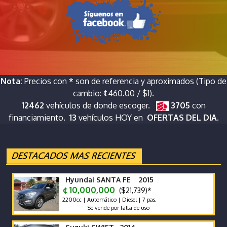
Nota:
Precios con
*
son de referencia y aproximados (Tipo de
cambio: ¢460.00 / $1).
12462
vehículos de donde escoger.
3705
con
financiamiento.
13
vehículos HOY en
OFERTAS DEL DIA.
Hyundai SANTA FE 2015
¢ 10,000,000
($21,739)*
2200cc | Automático | Diesel | 7 pas.
Se vende por falta de uso