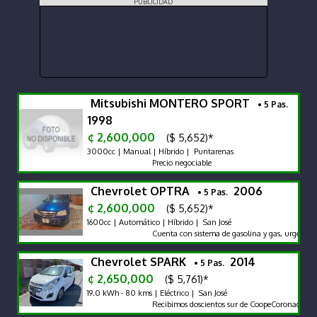
PUBLICIDAD
Mitsubishi MONTERO SPORT
• 5 Pas.
1998
¢ 2,600,000
($ 5,652)*
3000cc | Manual | Híbrido | Puntarenas
Precio negociable
Chevrolet OPTRA
2006
• 5 Pas.
¢ 2,600,000
($ 5,652)*
1600cc | Automático | Híbrido | San José
Cuenta con sistema de gasolina y gas, urge vende
Chevrolet SPARK
2014
• 5 Pas.
¢ 2,650,000
($ 5,761)*
19.0 kWh - 80 kms | Eléctrico | San José
Recibimos doscientos sur de CoopeCoronado Waze