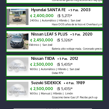
Hyundai SANTA FE
2003
• 5 Pas.
¢ 2,400,000
($ 5,217)*
2400cc | Automático | Híbrido | San José
Hace DOS años de le hizo el Overhaul y muchos 
Nissan LEAF S PLUS
2020
• 5 Pas.
¢ 2,450,000
($ 5,326)*
Eléctrico | San José
Bateria alto voltaje mala. Coronado precio rebaja
Nissan TIIDA
2012
• 5 Pas.
¢ 2,500,000
($ 5,435)*
1600cc | Automático | Híbrido | San José
Debe RTV
Suzuki SIDEKICK
1989
• 4 Pas.
¢ 2,500,000
($ 5,435)*
1600cc | Manual | Híbrido | Limón
Güacimo tiene Gas LP. Recibo pich up