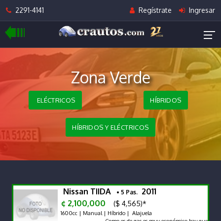
2291-4141
Regístrate
Ingresar
Zona Verde
ELÉCTRICOS
HÍBRIDOS
HÍBRIDOS Y ELÉCTRICOS
Nissan TIIDA
2011
• 5 Pas.
¢ 2,100,000
($ 4,565)*
1600cc | Manual | Híbrido | Alajuela
Como es de gas es muy económico hay que meterle