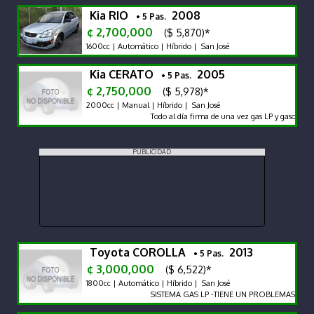
Kia RIO
2008
• 5 Pas.
¢ 2,700,000
($ 5,870)*
1600cc | Automático | Híbrido | San José
Kia CERATO
2005
• 5 Pas.
¢ 2,750,000
($ 5,978)*
2000cc | Manual | Híbrido | San José
Todo al día firma de una vez gas LP y gasolina pa
PUBLICIDAD
Toyota COROLLA
2013
• 5 Pas.
¢ 3,000,000
($ 6,522)*
1800cc | Automático | Híbrido | San José
SISTEMA GAS LP -TIENE UN PROBLEMAS EN LA