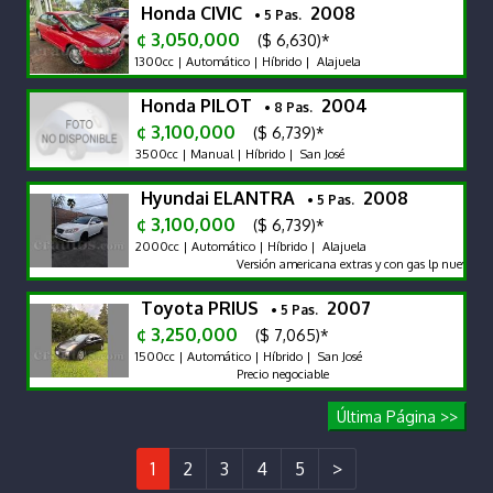
Honda CIVIC
2008
• 5 Pas.
¢ 3,050,000
($ 6,630)*
1300cc | Automático | Híbrido | Alajuela
Honda PILOT
2004
• 8 Pas.
¢ 3,100,000
($ 6,739)*
3500cc | Manual | Híbrido | San José
Hyundai ELANTRA
2008
• 5 Pas.
¢ 3,100,000
($ 6,739)*
2000cc | Automático | Híbrido | Alajuela
Versión americana extras y con gas lp nuevo bate
Toyota PRIUS
2007
• 5 Pas.
¢ 3,250,000
($ 7,065)*
1500cc | Automático | Híbrido | San José
Precio negociable
Última Página >>
1
2
3
4
5
>