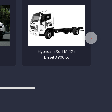
›
Hyundai EX6 TM 4X2
J
Diesel 3,900 cc