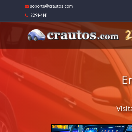
soporte@crautos.com
2291-4141
E
Visi