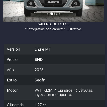
GALERIA DE FOTOS
*Fotografías con caracter ilustrativo.
Versión
DZire MT
Precio
$ND
Año
2026
Estilo
Sedán
Motor
VVT, K12M, 4 Cilindros, 16 válvulas,
inyección multipunto.
Cilindrada
1,197 cc