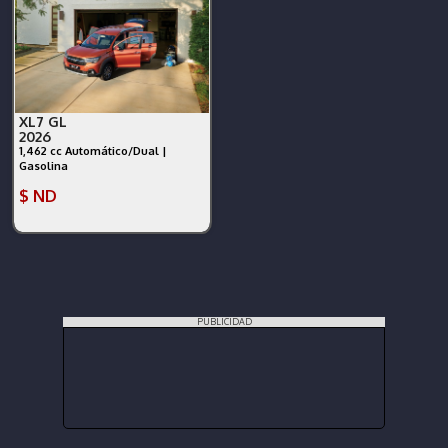
XL7 GL
2026
1,462 cc Automático/Dual |
Gasolina
$ ND
PUBLICIDAD