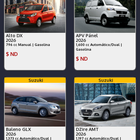
Alto DX
APV Pánel
2026
2026
796 cc Manual | Gasolina
1,600 cc Automático/Dual |
Gasolina
$ ND
$ ND
Suzuki
Suzuki
Baleno GLX
DZire AMT
2026
2026
1,373 cc Automático/Dual |
1,197 cc Automático/Dual |