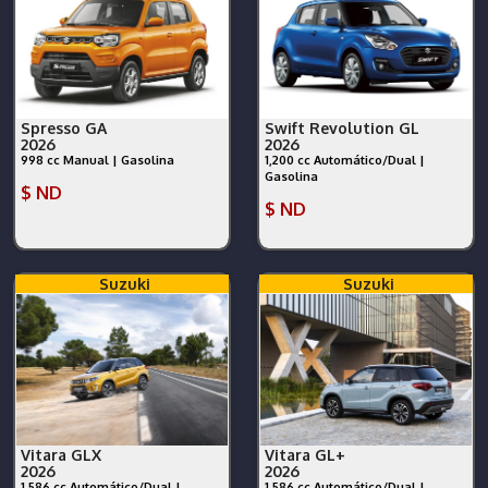
Spresso GA
Swift Revolution GL
2026
2026
998 cc Manual | Gasolina
1,200 cc Automático/Dual |
Gasolina
$ ND
$ ND
Suzuki
Suzuki
Vitara GLX
Vitara GL+
2026
2026
1,586 cc Automático/Dual |
1,586 cc Automático/Dual |